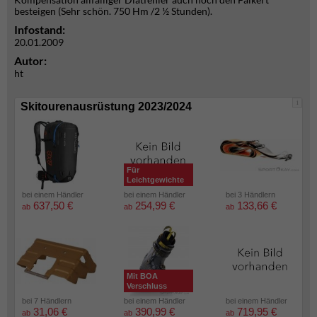
besteigen (Sehr schön. 750 Hm /2 ½ Stunden).
Infostand:
20.01.2009
Autor:
ht
i
Skitourenausrüstung 2023/2024
Für
Leichtgewichte
bei einem Händler
bei einem Händler
bei 3 Händlern
637,50 €
254,99 €
133,66 €
ab
ab
ab
Mit BOA
Verschluss
bei 7 Händlern
bei einem Händler
bei einem Händler
31,06 €
390,99 €
719,95 €
ab
ab
ab