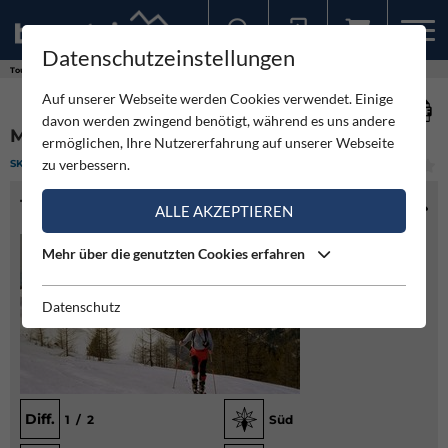
Datenschutzeinstellungen
Sollten Sie bereits ein Konto für unsere App haben, können Sie sich mit diesen Daten auch hier anmelden.
Touren
Skitour
Mallnock
Auf unserer Webseite werden Cookies verwendet. Einige
davon werden zwingend benötigt, während es uns andere
MALLNOCK
ermöglichen, Ihre Nutzererfahrung auf unserer Webseite
zu verbessern.
SKITOUR
(1)
LEICHT
TOURENINFO
ALLE AKZEPTIEREN
Mehr über die genutzten Cookies erfahren
Datenschutz
Diff.
1 / 2
Süd