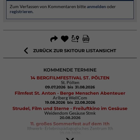
Zum Verfassen von Kommentaren bitte
anmelden
oder
registrieren
.
ZURÜCK ZUR SKITOUR LISTANSICHT
KOMMENDE TERMINE
14 BERGFILMFESTIVAL ST. PÖLTEN
St. Pölten
09.07.2026
bis 31.08.2026
Filmfest St. Anton - Berge Menschen Abenteuer
Arlberg WellCom
19.08.2026
bis 22.08.2026
Strudel, Film und Sterne - Freiluftkino im Gesäuse
Weidendom Gesäuse Stmk
20.08.2026
11. großes Sommerfest auf dem Ith
Ithwerk- Erlebnispädagogisches Zentrum Ith
29.08.2026
4Blocs KIDS 2026