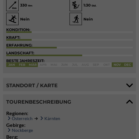
330
1:30
Hm
Std.
Nein
Nein
KONDITION:
KRAFT:
ERFAHRUNG:
LANDSCHAFT:
BESTE JAHRESZEIT:
JAN
FEB
MÄR
APR
MAI
JUN
JUL
AUG
SEP
OKT
NOV
DEC
STANDORT / KARTE
TOURENBESCHREIBUNG
Regionen:
Österreich
Kärnten
Gebirge:
Nockberge
Berg: