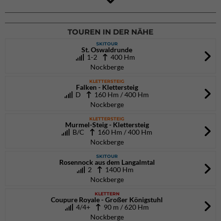
DAV Kletter- & Boulderzentrum München Süd (Thalkirchen)
26.09.2026
TOUREN IN DER NÄHE
SKITOUR
St. Oswaldrunde
1-2
400 Hm
Nockberge
KLETTERSTEIG
Falken - Klettersteig
D
160 Hm / 400 Hm
Nockberge
KLETTERSTEIG
Murmel-Steig - Klettersteig
B/C
160 Hm / 400 Hm
Nockberge
SKITOUR
Rosennock aus dem Langalmtal
2
1400 Hm
Nockberge
KLETTERN
Coupure Royale - Großer Königstuhl
4/4+
90 m / 620 Hm
Nockberge