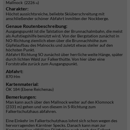
Mallnock (2226
)
m
Charakter:
Höchst aussichtsreiche, beliebte Skiüberschreitung mit
anschließender schöner Abfahrt inmitten der Nockberge.
Genaue Routenbeschreibung:
Ausgangspunkt ist die Talstation der Brunnachalmbahn, die meist
als Aufstiegshilfe benützt wird. Von der Bergstation zunächst in
NO-Richtung ziemlich eben über die Brunnachhöhe zum
Gipfelaufbau des Malnocks und zuletzt etwas steiler auf den
höchsten Punkt.
Abfahrt Richtung SO zunächst über herrliche weite Hänge, später
durch lichten Wald zur Falkerthütte. Von hier über eine
Forststraße zurück zum Ausgangspunkt.
Abfahrt:
870 Hm
Kartenmaterial:
ÖK 184 (Ebene Reichenau)
Bemerkungen:
Man kann auch über den Mallnock weiter auf den Klomnock
(2331 m) gehen und von diesem in S-Richtung zum
Falkertschutzhaus abfahren.
Eine Einkehr im Falkertschutzhaus lohnt sich schon wegen des
hervorragenden Kärntner Specks. Danach kann man zur
Kompensation allfälliger Diätfehler auch noch den Falkert