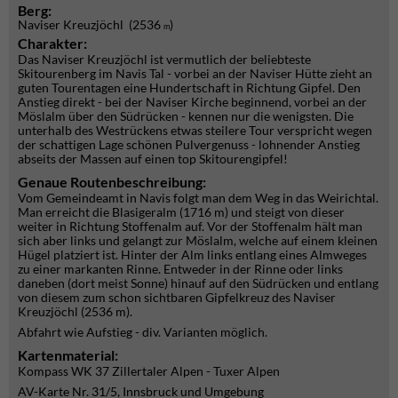
Berg:
Naviser Kreuzjöchl (2536
)
m
Charakter:
Das Naviser Kreuzjöchl ist vermutlich der beliebteste
Skitourenberg im Navis Tal - vorbei an der Naviser Hütte zieht an
guten Tourentagen eine Hundertschaft in Richtung Gipfel. Den
Anstieg direkt - bei der Naviser Kirche beginnend, vorbei an der
Möslalm über den Südrücken - kennen nur die wenigsten. Die
unterhalb des Westrückens etwas steilere Tour verspricht wegen
der schattigen Lage schönen Pulvergenuss - lohnender Anstieg
abseits der Massen auf einen top Skitourengipfel!
Genaue Routenbeschreibung:
Vom Gemeindeamt in Navis folgt man dem Weg in das Weirichtal.
Man erreicht die Blasigeralm (1716 m) und steigt von dieser
weiter in Richtung Stoffenalm auf. Vor der Stoffenalm hält man
sich aber links und gelangt zur Möslalm, welche auf einem kleinen
Hügel platziert ist. Hinter der Alm links entlang eines Almweges
zu einer markanten Rinne. Entweder in der Rinne oder links
daneben (dort meist Sonne) hinauf auf den Südrücken und entlang
von diesem zum schon sichtbaren Gipfelkreuz des Naviser
Kreuzjöchl (2536 m).
Abfahrt wie Aufstieg - div. Varianten möglich.
Kartenmaterial:
Kompass WK 37 Zillertaler Alpen - Tuxer Alpen
AV-Karte Nr. 31/5, Innsbruck und Umgebung