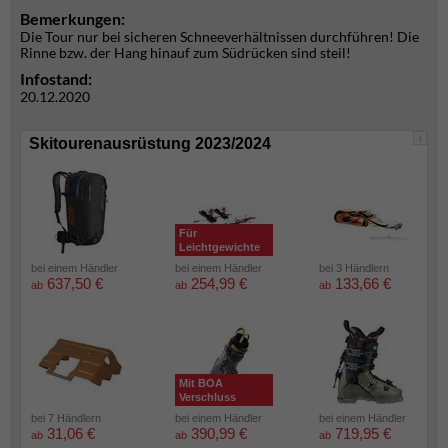
Bemerkungen:
Die Tour nur bei sicheren Schneeverhältnissen durchführen! Die
Rinne bzw. der Hang hinauf zum Südrücken sind steil!
Infostand:
20.12.2020
i
Skitourenausrüstung 2023/2024
Für
Leichtgewichte
bei einem Händler
bei einem Händler
bei 3 Händlern
637,50 €
254,99 €
133,66 €
ab
ab
ab
Mit BOA
Verschluss
bei 7 Händlern
bei einem Händler
bei einem Händler
31,06 €
390,99 €
719,95 €
ab
ab
ab