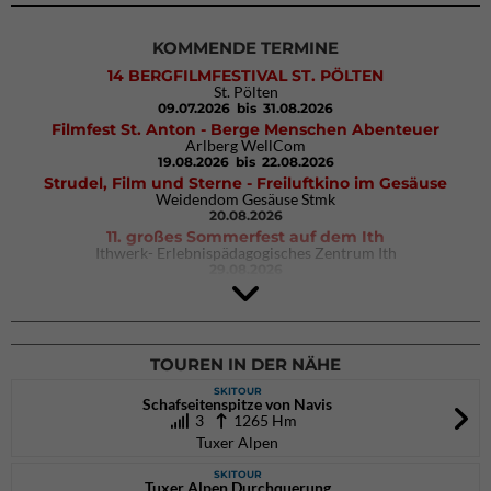
KOMMENDE TERMINE
14 BERGFILMFESTIVAL ST. PÖLTEN
St. Pölten
09.07.2026
bis 31.08.2026
Filmfest St. Anton - Berge Menschen Abenteuer
Arlberg WellCom
19.08.2026
bis 22.08.2026
Strudel, Film und Sterne - Freiluftkino im Gesäuse
Weidendom Gesäuse Stmk
20.08.2026
11. großes Sommerfest auf dem Ith
Ithwerk- Erlebnispädagogisches Zentrum Ith
29.08.2026
4Blocs KIDS 2026
DAV Kletter- & Boulderzentrum München Süd (Thalkirchen)
26.09.2026
TOUREN IN DER NÄHE
SKITOUR
Schafseitenspitze von Navis
3
1265 Hm
Tuxer Alpen
SKITOUR
Tuxer Alpen Durchquerung