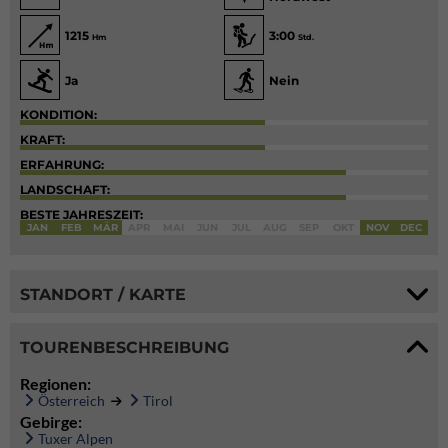
1215
3:00
Hm
Std.
Ja
Nein
KONDITION:
KRAFT:
ERFAHRUNG:
LANDSCHAFT:
BESTE JAHRESZEIT:
JAN
FEB
MÄR
APR
MAI
JUN
JUL
AUG
SEP
OKT
NOV
DEC
STANDORT / KARTE
TOURENBESCHREIBUNG
Regionen:
Österreich
Tirol
Gebirge:
Tuxer Alpen