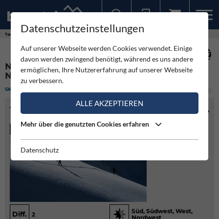
Datenschutzeinstellungen
Sollten Sie bereits ein Konto für unsere App haben, können Sie sich mit diesen Daten auch hier anmelden.
Touren
Skitour
Naviser Kreuzjöchl - Südrücken von Navis
Auf unserer Webseite werden Cookies verwendet. Einige
davon werden zwingend benötigt, während es uns andere
NAVISER KREUZJÖCHL - SÜDRÜCKEN VON
ermöglichen, Ihre Nutzererfahrung auf unserer Webseite
NAVIS
zu verbessern.
SKITOUR
(1)
LEICHT
ALLE AKZEPTIEREN
TOURENINFO
Mehr über die genutzten Cookies erfahren
Datenschutz
Süd, Südwest, West,
Diff.
2
Nordwest