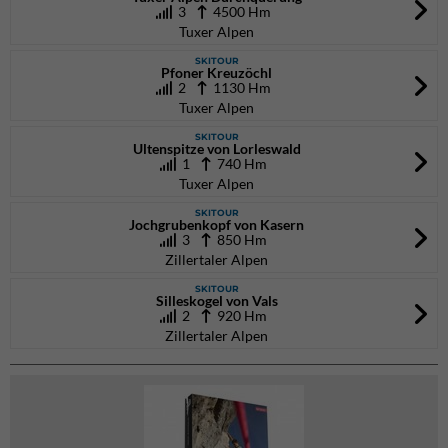
3
4500 Hm
Tuxer Alpen
SKITOUR
Pfoner Kreuzöchl
2
1130 Hm
Tuxer Alpen
SKITOUR
Ultenspitze von Lorleswald
1
740 Hm
Tuxer Alpen
SKITOUR
Jochgrubenkopf von Kasern
3
850 Hm
Zillertaler Alpen
SKITOUR
Silleskogel von Vals
2
920 Hm
Zillertaler Alpen