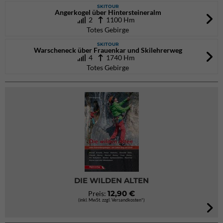
SKITOUR
Angerkogel über Hintersteineralm
2
1100 Hm
Totes Gebirge
SKITOUR
Warscheneck über Frauenkar und Skilehrerweg
4
1740 Hm
Totes Gebirge
DIE WILDEN ALTEN
12,90 €
Preis:
(inkl. MwSt. zzgl. Versandkosten*)