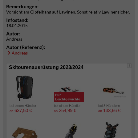
Bemerkungen:
Vorsicht am Gipfelhang auf Lawinen. Sonst relativ Lawinensicher.
Infostand:
18.01.2015
Autor:
Andreas
Autor (Referenz):
Andreas
i
Skitourenausrüstung 2023/2024
Für
Leichtgewichte
bei einem Händler
bei einem Händler
bei 3 Händlern
637,50 €
254,99 €
133,66 €
ab
ab
ab