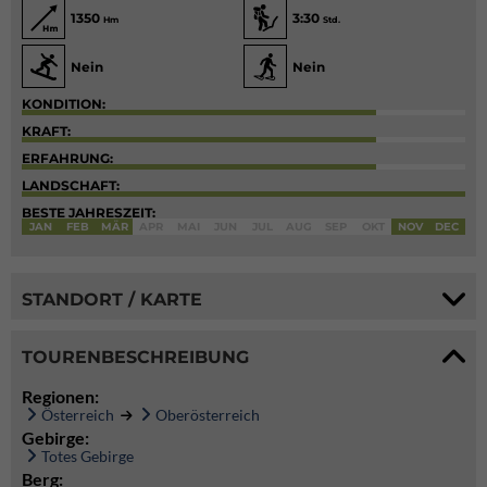
1350
3:30
Hm
Std.
Nein
Nein
KONDITION:
KRAFT:
ERFAHRUNG:
LANDSCHAFT:
BESTE JAHRESZEIT:
JAN
FEB
MÄR
APR
MAI
JUN
JUL
AUG
SEP
OKT
NOV
DEC
STANDORT / KARTE
TOURENBESCHREIBUNG
Regionen:
Österreich
Oberösterreich
Gebirge:
Totes Gebirge
Berg: