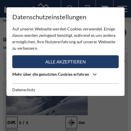
Datenschutzeinstellungen
Sollten Sie bereits ein Konto für unsere App haben, können Sie sich mit diesen Daten auch hier anmelden.
Touren
Skitour
Rossarsch über Hintersteineralm
Auf unserer Webseite werden Cookies verwendet. Einige
davon werden zwingend benötigt, während es uns andere
ROSSARSCH ÜBER HINTERSTEINERALM
ermöglichen, Ihre Nutzererfahrung auf unserer Webseite
zu verbessern.
SKITOUR
(1)
MITTEL
TOURENINFO
ALLE AKZEPTIEREN
Mehr über die genutzten Cookies erfahren
Datenschutz
Diff.
3 / 3
Ost