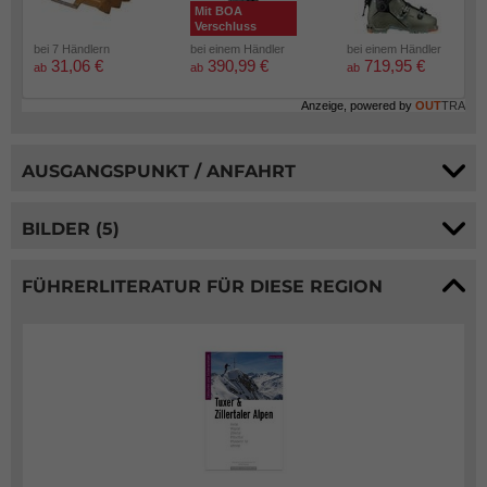
Mit BOA
Verschluss
bei 7 Händlern
bei einem Händler
bei einem Händler
31,06 €
390,99 €
719,95 €
ab
ab
ab
Anzeige, powered by
OUT
TRA
AUSGANGSPUNKT / ANFAHRT
BILDER (5)
FÜHRERLITERATUR FÜR DIESE REGION