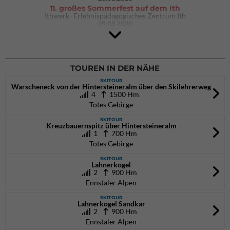
11. großes Sommerfest auf dem Ith
Ithwerk- Erlebnispädagogisches Zentrum Ith
29.08.2026
4Blocs KIDS 2026
DAV Kletter- & Boulderzentrum München Süd (Thalkirchen)
26.09.2026
TOUREN IN DER NÄHE
SKITOUR
Warscheneck von der Hintersteineralm über den Skilehrerweg
4
1500 Hm
Totes Gebirge
SKITOUR
Kreuzbauernspitz über Hintersteineralm
1
700 Hm
Totes Gebirge
SKITOUR
Lahnerkogel
2
900 Hm
Ennstaler Alpen
SKITOUR
Lahnerkogel Sandkar
2
900 Hm
Ennstaler Alpen