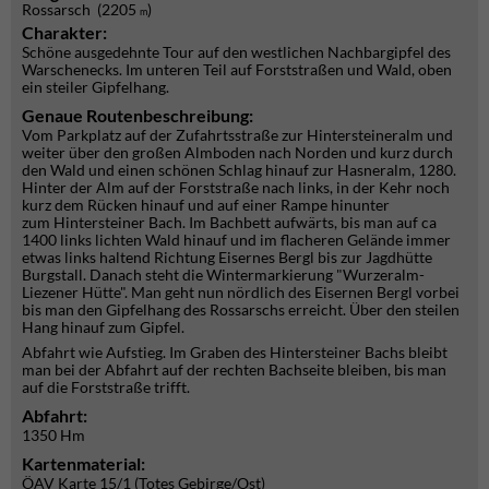
Rossarsch (2205
)
m
Charakter:
Schöne ausgedehnte Tour auf den westlichen Nachbargipfel des
Warschenecks. Im unteren Teil auf Forststraßen und Wald, oben
ein steiler Gipfelhang.
Genaue Routenbeschreibung:
Vom Parkplatz auf der Zufahrtsstraße zur Hintersteineralm und
weiter über den großen Almboden nach Norden und kurz durch
den Wald und einen schönen Schlag hinauf zur Hasneralm, 1280.
Hinter der Alm auf der Forststraße nach links, in der Kehr noch
kurz dem Rücken hinauf und auf einer Rampe hinunter
zum Hintersteiner Bach. Im Bachbett aufwärts, bis man auf ca
1400 links lichten Wald hinauf und im flacheren Gelände immer
etwas links haltend Richtung Eisernes Bergl bis zur Jagdhütte
Burgstall. Danach steht die Wintermarkierung "Wurzeralm-
Liezener Hütte". Man geht nun nördlich des Eisernen Bergl vorbei
bis man den Gipfelhang des Rossarschs erreicht. Über den steilen
Hang hinauf zum Gipfel.
Abfahrt wie Aufstieg. Im Graben des Hintersteiner Bachs bleibt
man bei der Abfahrt auf der rechten Bachseite bleiben, bis man
auf die Forststraße trifft.
Abfahrt:
1350 Hm
Kartenmaterial:
ÖAV Karte 15/1 (Totes Gebirge/Ost)