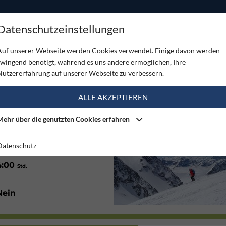
ODUKTE
TOUREN
SERVICE
SHOP
MAGAZINE
Datenschutzeinstellungen
 von Lüsens
Auf unserer Webseite werden Cookies verwendet. Einige davon werden
zwingend benötigt, während es uns andere ermöglichen, Ihre
 VON LÜSENS
Nutzererfahrung auf unserer Webseite zu verbessern.
(1)
ALLE AKZEPTIEREN
Mehr über die genutzten Cookies erfahren
Südost
Datenschutz
4:00
Std.
Nein