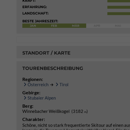
KRAFT:
ERFAHRUNG:
LANDSCHAFT:
BESTE JAHRESZEIT:
JAN
FEB
MÄR
APR
MAI
STANDORT / KARTE
TOURENBESCHREIBUNG
Regionen:
Österreich
Tirol
Gebirge:
Stubaier Alpen
Berg:
Winnebacher Weißkogel (3182
)
m
Charakter:
Schöne, nicht so stark frequentierte Skitour auf einen au