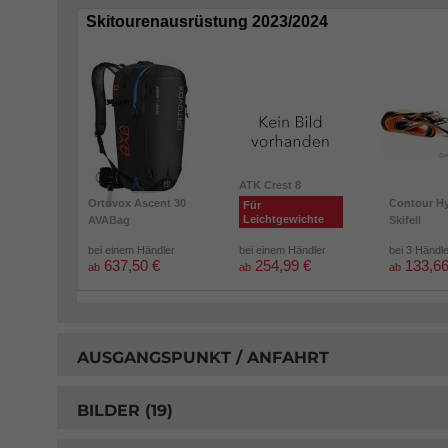
Skitourenausrüstung 2023/2024
ATK Crest 8
Ortovox Ascent 30
Contour Hy
Für
Leichtgewichte
AVABag
Skifell
bei einem Händler
bei einem Händler
bei 3 Händl
637,50 €
254,99 €
133,66
ab
ab
ab
AUSGANGSPUNKT / ANFAHRT
BILDER (19)