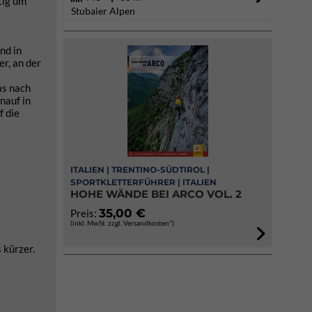
tig um
Stubaier Alpen
nd in
r, an der
as nach
nauf in
f die
ITALIEN | TRENTINO-SÜDTIROL |
SPORTKLETTERFÜHRER | ITALIEN
HOHE WÄNDE BEI ARCO VOL. 2
35,00 €
Preis:
(inkl. MwSt. zzgl. Versandkosten*)
 kürzer.