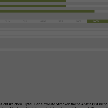
JUN
JUL
AUG
SEP
OKT
NOV
ssichtsreichen Gipfel. Der auf weite Strecken flache Anstieg ist nicht