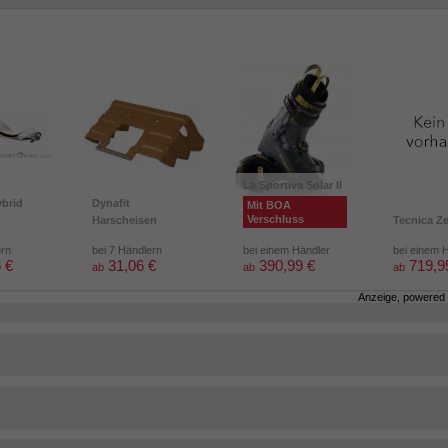
La Sportiva Solar II
brid
Dynafit
Mit BOA
Verschluss
Harscheisen
Tecnica Z
ern
bei 7 Händlern
bei einem Händler
bei einem 
 €
31,06 €
390,99 €
719,9
ab
ab
ab
Anzeige, powered