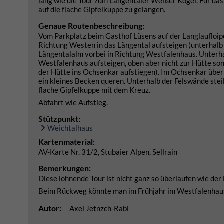
lang wie die Tour zum Längentaler Weißer Kogel. Für das
auf die flache Gipfelkuppe zu gelangen.
Genaue Routenbeschreibung:
Vom Parkplatz beim Gasthof Lüsens auf der Langlaufloipe
Richtung Westen in das Längental aufsteigen (unterhalb 
Längentalalm vorbei in Richtung Westfalenhaus. Unterha
Westfalenhaus aufsteigen, oben aber nicht zur Hütte so
der Hütte ins Ochsenkar aufstiegen). Im Ochsenkar über 
ein kleines Becken queren. Unterhalb der Felswände stei
flache Gipfelkuppe mit dem Kreuz.
Abfahrt wie Aufstieg.
Stützpunkt:
Weichtalhaus
Kartenmaterial:
AV-Karte Nr. 31/2, Stubaier Alpen, Sellrain
Bemerkungen:
Diese lohnende Tour ist nicht ganz so überlaufen wie der
Beim Rückweg könnte man im Frühjahr im Westfalenhaus
Autor:
Axel Jetnzch-Rabl