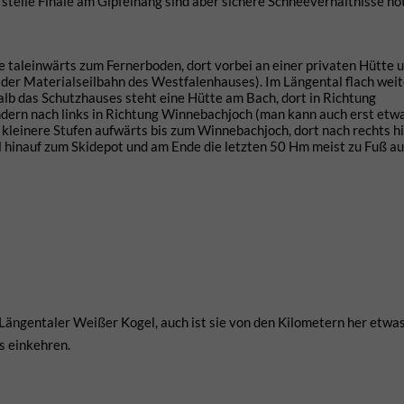
 steile Finale am Gipfelhang sind aber sichere Schneeverhältnisse nö
 taleinwärts zum Fernerboden, dort vorbei an einer privaten Hütte u
der Materialseilbahn des Westfalenhauses). Im Längental flach weite
lb das Schutzhauses steht eine Hütte am Bach, dort in Richtung
ndern nach links in Richtung Winnebachjoch (man kann auch erst etw
kleinere Stufen aufwärts bis zum Winnebachjoch, dort nach rechts hi
l hinauf zum Skidepot und am Ende die letzten 50 Hm meist zu Fuß au
 Längentaler Weißer Kogel, auch ist sie von den Kilometern her etwas
 einkehren.