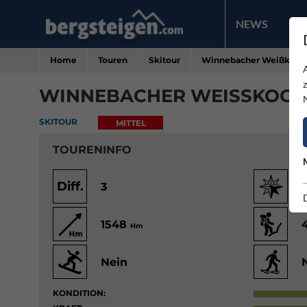
NEWS
PR
Home
Touren
Skitour
Winnebacher Weißkogel
WINNEBACHER WEISSKOGEL
SKITOUR
MITTEL
TOURENINFO
Diff.
3
1548
Hm
Nein
KONDITION: