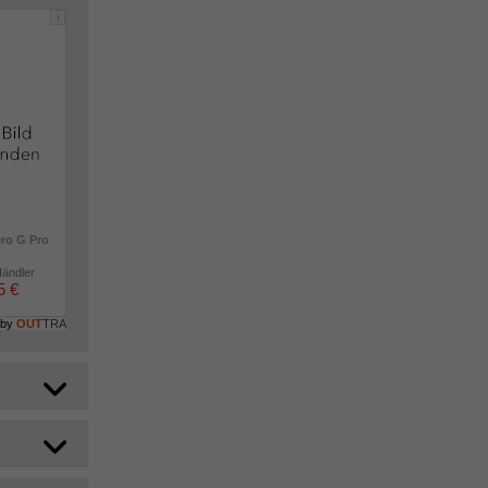
i
ero G Pro
Händler
5 €
 by
OUT
TRA