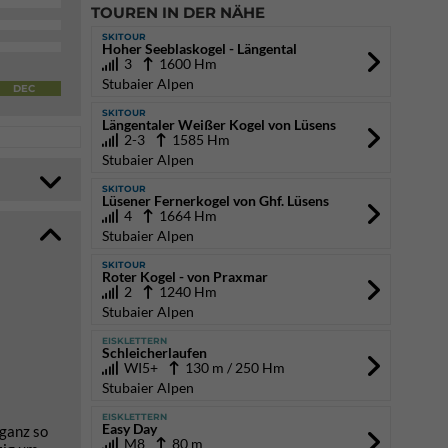
TOUREN IN DER NÄHE
SKITOUR
Hoher Seeblaskogel - Längental
3
1600 Hm
Stubaier Alpen
DEC
SKITOUR
Längentaler Weißer Kogel von Lüsens
2-3
1585 Hm
Stubaier Alpen
SKITOUR
Lüsener Fernerkogel von Ghf. Lüsens
4
1664 Hm
Stubaier Alpen
SKITOUR
Roter Kogel - von Praxmar
2
1240 Hm
Stubaier Alpen
EISKLETTERN
Schleicherlaufen
WI5+
130 m / 250 Hm
Stubaier Alpen
EISKLETTERN
Easy Day
 ganz so
M8
80 m