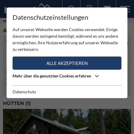
Datenschutzeinstellungen
Sollten Sie bereits ein Konto für unsere App haben, können Sie sich mit diesen Daten auch hier anmelden.
Vereine
Amstetten
Auf unserer Webseite werden Cookies verwendet. Einige
AMSTETTEN
davon werden zwingend benötigt, während es uns andere
VEREINSINFO
ermöglichen, Ihre Nutzererfahrung auf unserer Webseite
zu verbessern.
07472/67788
ALLE AKZEPTIEREN
Adresse:
Wienerstrasse 34
Mehr über die genutzten Cookies erfahren
A- 3300 Amstetten
Sektion/Unterverein von:
Österreichischer Alpenverein
Datenschutz
HÜTTEN (1)