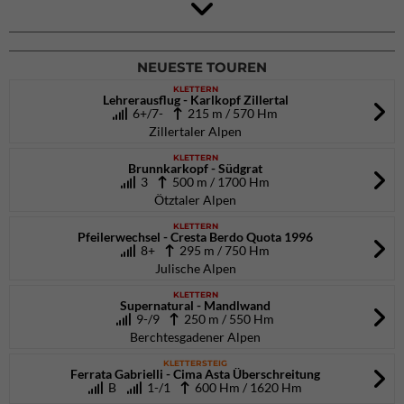
4Blocs KIDS 2026
DAV Kletter- & Boulderzentrum München Süd (Thalkirchen)
26.09.2026
NEUESTE TOUREN
KLETTERN
Lehrerausflug - Karlkopf Zillertal
6+/7-
215 m / 570 Hm
Zillertaler Alpen
KLETTERN
Brunnkarkopf - Südgrat
3
500 m / 1700 Hm
Ötztaler Alpen
KLETTERN
Pfeilerwechsel - Cresta Berdo Quota 1996
8+
295 m / 750 Hm
Julische Alpen
KLETTERN
Supernatural - Mandlwand
9-/9
250 m / 550 Hm
Berchtesgadener Alpen
KLETTERSTEIG
Ferrata Gabrielli - Cima Asta Überschreitung
B
1-/1
600 Hm / 1620 Hm