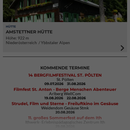
HÜTTE
AMSTETTNER HÜTTE
Höhe: 922 m
Niederösterreich / Ybbstaler Alpen
KOMMENDE TERMINE
14 BERGFILMFESTIVAL ST. PÖLTEN
St. Pölten
09.07.2026
31.08.2026
Filmfest St. Anton - Berge Menschen Abenteuer
Arlberg WellCom
19.08.2026
22.08.2026
Strudel, Film und Sterne - Freiluftkino im Gesäuse
Weidendom Gesäuse Stmk
20.08.2026
11. großes Sommerfest auf dem Ith
Ithwerk- Erlebnispädagogisches Zentrum Ith
29.08.2026