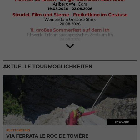
Arlberg WellCom
19.08.2026
22.08.2026
Strudel, Film und Sterne - Freiluftkino im Gesäuse
Weidendom Gesäuse Stmk
20.08.2026
11. großes Sommerfest auf dem Ith
Ithwerk- Erlebnispädagogisches Zentrum Ith
29.08.2026
4Blocs KIDS 2026
DAV Kletter- & Boulderzentrum München Süd (Thalkirchen)
26.09.2026
AKTUELLE TOURMÖGLICHKEITEN
SCHWER
KLETTERSTEIG
VIA FERRATA LE ROC DE TOVIÈRE