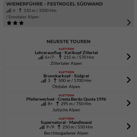
WIENERFÜHRE - FESTKOGEL SÜDWAND
6
310 m / 1000 Hm
/ Ennstaler Alpen
NEUESTE TOUREN
KLETTERN
Lehrerausflug - Karlkopf Zillertal
6+/7-
215 m / 570 Hm
Zillertaler Alpen
KLETTERN
Brunnkarkopf - Südgrat
3
500 m / 1700 Hm
Ötztaler Alpen
KLETTERN
Pfeilerwechsel - Cresta Berdo Quota 1996
8+
295 m / 750 Hm
Julische Alpen
KLETTERN
Supernatural - Mandlwand
9-/9
250 m / 550 Hm
Berchtesgadener Alpen