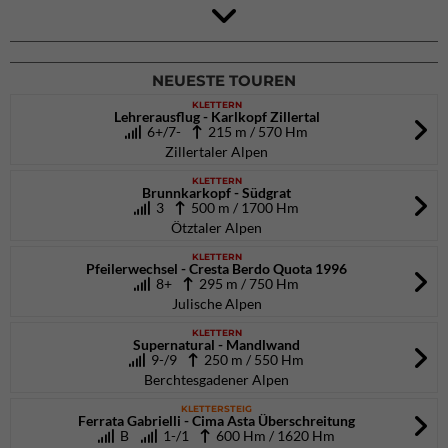
4Blocs KIDS 2026
DAV Kletter- & Boulderzentrum München Süd (Thalkirchen)
26.09.2026
NEUESTE TOUREN
KLETTERN
Lehrerausflug - Karlkopf Zillertal
6+/7-
215 m / 570 Hm
Zillertaler Alpen
KLETTERN
Brunnkarkopf - Südgrat
3
500 m / 1700 Hm
Ötztaler Alpen
KLETTERN
Pfeilerwechsel - Cresta Berdo Quota 1996
8+
295 m / 750 Hm
Julische Alpen
KLETTERN
Supernatural - Mandlwand
9-/9
250 m / 550 Hm
Berchtesgadener Alpen
KLETTERSTEIG
Ferrata Gabrielli - Cima Asta Überschreitung
B
1-/1
600 Hm / 1620 Hm