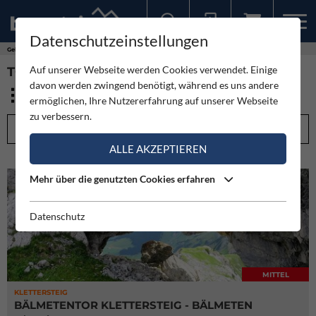
Datenschutzeinstellungen
Sollten Sie bereits ein Konto für unsere App haben, können Sie sich mit diesen Daten auch hier anmelden.
Gebirge
Glarner Alpen
Auf unserer Webseite werden Cookies verwendet. Einige
TOUREN - GLARNER ALPEN (8)
davon werden zwingend benötigt, während es uns andere
ermöglichen, Ihre Nutzererfahrung auf unserer Webseite
zu verbessern.
FILTEROPTIONEN
ALLE AKZEPTIEREN
Mehr über die genutzten Cookies erfahren
Datenschutz
MITTEL
KLETTERSTEIG
BÄLMETENTOR KLETTERSTEIG - BÄLMETEN