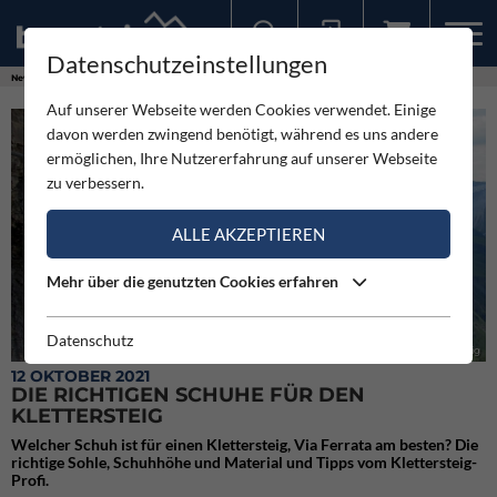
Datenschutzeinstellungen
Sollten Sie bereits ein Konto für unsere App haben, können Sie sich mit diesen Daten auch hier anmelden.
News
Neuigkeiten
Die richtigen Schuhe für den Klettersteig
Auf unserer Webseite werden Cookies verwendet. Einige
davon werden zwingend benötigt, während es uns andere
ermöglichen, Ihre Nutzererfahrung auf unserer Webseite
zu verbessern.
ALLE AKZEPTIEREN
Mehr über die genutzten Cookies erfahren
Datenschutz
Die richtigen Schuhe für den Klettersteig
12 OKTOBER 2021
DIE RICHTIGEN SCHUHE FÜR DEN
KLETTERSTEIG
Welcher Schuh ist für einen Klettersteig, Via Ferrata am besten? Die
richtige Sohle, Schuhhöhe und Material und Tipps vom Klettersteig-
Profi.