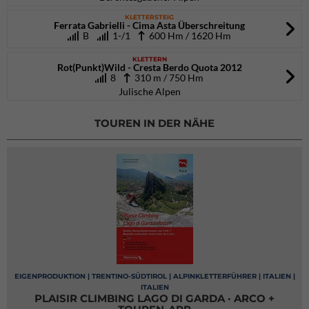
KLETTERSTEIG
Ferrata Gabrielli - Cima Asta Überschreitung
B
1-/1
600 Hm / 1620 Hm
KLETTERN
Rot(Punkt)Wild - Cresta Berdo Quota 2012
8
310 m / 750 Hm
Julische Alpen
TOUREN IN DER NÄHE
EIGENPRODUKTION | TRENTINO-SÜDTIROL | ALPINKLETTERFÜHRER | ITALIEN |
ITALIEN
PLAISIR CLIMBING LAGO DI GARDA · ARCO +