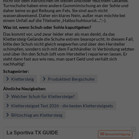
nicht vor dem Abrutschen im steilen und/oder feuchtem Gelände.
Turnschuhe haben eine andere Gummimischung an der Sohle und
daher keine so gut Reibung am Fels. Sie sind auch nicht
wasserabweisend. Daher ein klares Nein, außer man möchte bei
einem Unfall auf die Titelseite „Halbschuhtourist….“;-).
Was ist, wenn Schuh oder Sohle kaputtgehen?
Das kommt vor, und zwar leider eher als man denkt, da das
Klettersteig-Gelände die Schuhe extrem beansprucht. In diesem Fall,
bitte den Schuh nicht gleich wegwerfen und über den Hersteller
schimpfen, sondern sich mit dem Fachhändler in Verbindung setzten
und über ihn den Schuh (oft vom Hersteller) reparieren lassen. Er
sieht dann fast aus wie neu, man spart Geld und verhält sich
nachhaltig!
Schagwörter:
Klettersteig
Produkttest Bergschuhe
Ähnliche Neuigkeiten:
Welcher Schuh für Klettersteige?
Klettersteigset Test 2026 - die besten Klettersteigsets
Blitzschlag am Klettersteig
i
La Sportiva TX GUIDE
Benachrichtigung