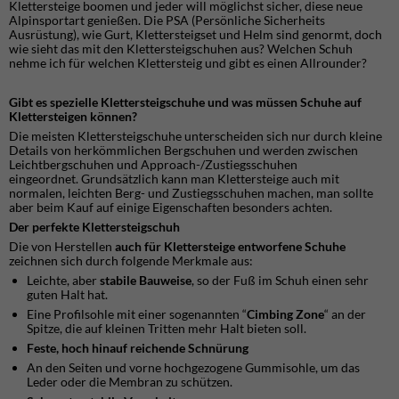
Klettersteige boomen und jeder will möglichst sicher, diese neue
Alpinsportart genießen. Die PSA (Persönliche Sicherheits
Ausrüstung), wie Gurt, Klettersteigset und Helm sind genormt, doch
wie sieht das mit den Klettersteigschuhen aus? Welchen Schuh
nehme ich für welchen Klettersteig und gibt es einen Allrounder?
Gibt es spezielle Klettersteigschuhe und was müssen Schuhe auf
Klettersteigen können?
Die meisten Klettersteigschuhe unterscheiden sich nur durch kleine
Details von herkömmlichen Bergschuhen und werden zwischen
Leichtbergschuhen und Approach-/Zustiegsschuhen
eingeordnet. Grundsätzlich kann man Klettersteige auch mit
normalen, leichten Berg- und Zustiegsschuhen machen, man sollte
aber beim Kauf auf einige Eigenschaften besonders achten.
Der perfekte Klettersteigschuh
Die von Herstellen
auch für Klettersteige entworfene Schuhe
zeichnen sich durch folgende Merkmale aus:
Leichte, aber
stabile Bauweise
, so der Fuß im Schuh einen sehr
guten Halt hat.
Eine Profilsohle mit einer sogenannten “
Cimbing Zone
“ an der
Spitze, die auf kleinen Tritten mehr Halt bieten soll.
Feste, hoch hinauf reichende Schnürung
An den Seiten und vorne hochgezogene Gummisohle, um das
Leder oder die Membran zu schützen.