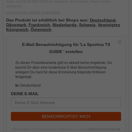
Daten vom 08.08.2026 05:59 Uhr. Angebote ohne Gewähr, Preise können
abweichen.
Land wechseln
(Aktuell: Deutschland)
Das Produkt ist erhältlich bei Shops aus:
Deutschland
,
Dänemark
,
Frankreich
,
Niederlande
,
Schweiz
,
Vereinigtes
Königreich
,
Österreich
E-Mail Benachrichtigung für 'La Sportiva TX
GUIDE ' erstellen
Zu dieser Produktvariante gibt es aktuell keine Angebote. Du
kannst Dir aber eine kostenlose E-Mail Benachrichtigung
anlegen! Du hast für diese Erinnerung folgende Kritieren
festgelegt:
In:
Deutschland
DEINE E-MAIL
BENACHRICHTIGT MICH
Informationen zum Datenschutz findest du in unserer
Datenschutzerklärung