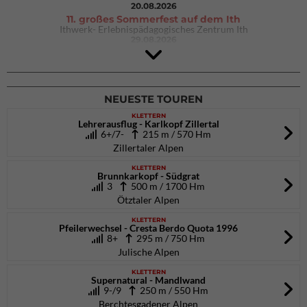
20.08.2026
11. großes Sommerfest auf dem Ith
Ithwerk- Erlebnispädagogisches Zentrum Ith
29.08.2026
4Blocs KIDS 2026
DAV Kletter- & Boulderzentrum München Süd (Thalkirchen)
26.09.2026
NEUESTE TOUREN
KLETTERN
Lehrerausflug - Karlkopf Zillertal
6+/7-
215 m / 570 Hm
Zillertaler Alpen
KLETTERN
Brunnkarkopf - Südgrat
3
500 m / 1700 Hm
Ötztaler Alpen
KLETTERN
Pfeilerwechsel - Cresta Berdo Quota 1996
8+
295 m / 750 Hm
Julische Alpen
KLETTERN
Supernatural - Mandlwand
9-/9
250 m / 550 Hm
Berchtesgadener Alpen