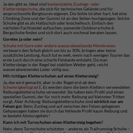
Ja den gibt es. Ideal sind
kantenstabile Zustiegs- oder
Klettersteigschuhe
, die sich für technisches Gelände und für
anspruchsvolle Bergtouren eigenen. Die Sohle ist eher hart, hat eine
Climbing Zone und der Gummi ist an den Seiten hochgezogen. Solche
Schuhe gibt es als Halbschuh oder knöchelhoch. Einfach den
nächsten Fachhandel aufsuchen, passende Outdoorschuhe &
Bergschuhe finden und sich dort auch nochmal beraten lassen.
Goretex ja oder nein?
Schuhe mit Gore oder andere wasserabweisende Membranen
verteuern den Schuh gleich um bis zu 30%, bringen aber keine
zusätzliche Leistung. Auch tut es weh, wenn nach wenigen Touren das
erste Loch durch eine scharfe Felskante entsteht. Da man
Klettersteige in der Regel bei stabilem Wetter geht, reicht
wasserabweisendes Leder völlig aus.
Mit richtigen Kletterschuhen auf einen Klettersteig?
Ja, das wird gemacht, aber in der Regel erst ab dem
Schwierigkeitsgrad E
. Es werden dann die beim Klettern verwendeten
Reibungskletterschuhe verwendet. Sie haben kein Profil und einen
speziellen Gummi, der für noch mehr Reibung auf kleinsten Tritten
sorgt. Aber Achtung: Reibungskletterschuhe sind
wirklich nur am
Felsen gut
. Beim Zustieg und auf zwischen den Felsen gelegenen
Gehpassagen haben sie durch das fehlende Profil kaum Reibung und
es besteht Absturzgefahr!
Kann ich mit Turnschuhen einen Klettersteig begehen?
Nein, denn Turnschuhe schützten – anderes als Trailrunning Schuhe –