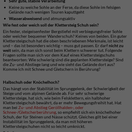
Sehr gute, stabile Verarbeitung
Keine zu weiche Sohle an der Ferse, da diese Sohle im felsigen
Gelände nach wenigen Touren kaputtgeht
Wasserabweisend
und atmungsaktiv
Wie fest oder weich soll der Klettersteig Schuh sein?
Ein fester, steigeisenfester Bergstiefel mit verbiegungsfreier Sohle
oder weicher bequemer Wanderschuh? Keines von beiden. Ein guter
Klettersteigschuh hat die oben beschriebenen Merkmale, ist leicht
und – das ist besonders wichtig – muss gut passen. Er darf
nicht zu
weit
sein, da man sich sonst beim Klettern schwerer tut. Folgende
Fragen sollte man sich vor dem Kauf eines Klettersteigschuhs
beantworten: Wie schwierig sind die geplanten Klettersteige? Sind
die Zu- und Abstiege lang und wie sieht das Gelände dort aus?
Komme ich mit Schnee und Gletschern in Berührung?
Halbschuh oder Knöchelhoch?
Das hängt von der Stabilität im Sprunggelenk, der Schwierigkeit der
Steige und vom alpinen Gelände ab. Für sehr schwierige
Klettersteige, hat sich, wie beim Felsklettern, ein halbhoher
Klettersteigschuh bewährt, da er mehr Bewegungsfreihit hat. Hat
man bei
Zu- und Abstieg Geröllhalden-, oder
Schnee-/Gletscherberührung
, so empfiehlt sich ein knöchelhoher
Schuh, der für Steinen und Nässe schützt. Gleiches gilt bei einer
Instabilität im Sprunggelenk, da man mit höheren
Klettersteigschuhen nicht so leicht umknickt.