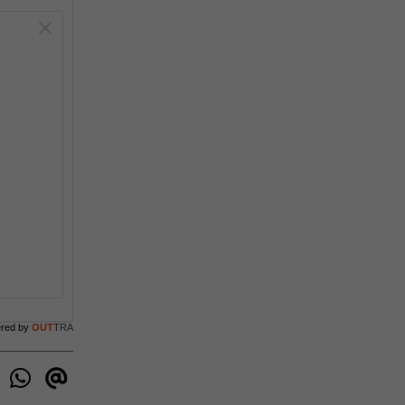
ered by
OUT
TRA