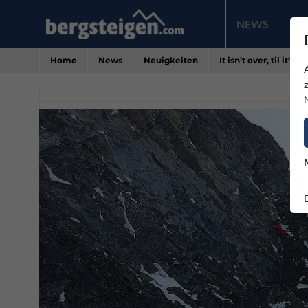
NEWS
PR
Home
News
Neuigkeiten
It isn’t over, til it‘s ov