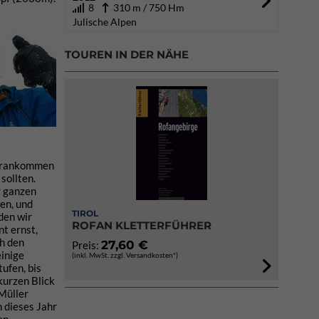
8
310 m / 750 Hm
Julische Alpen
TOUREN IN DER NÄHE
 vorankommen
sollten.
r ganzen
en, und
TIROL
den wir
ROFAN KLETTERFÜHRER
nt ernst,
ch den
27,60 €
Preis:
einige
(inkl. MwSt. zzgl. Versandkosten*)
ufen, bis
kurzen Blick
Müller
h dieses Jahr
en.