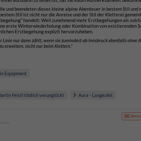
le und beendeten dieses kleine alpine Abenteuer in bestem Stil und
estem Stil ist nicht nur die Anreise und der Stil der Kletterei gemein
rstbegehung“ handelt: Weil zunehmend mehr Erstbegehungen als solche
eine erste Winterwiederholung oder Kombination von existierenden 
chlichen Erstbegehung explizit hervorzuheben.
der Linie nur dann zählt, wenn sie zumindest ab Innsbruck ebenfalls ohne
u erweitern, nicht nur beim Klettern.“
n Equipment
rtin Feistl tödlich verunglückt
Aura - Langkofel
Benac
eichen.