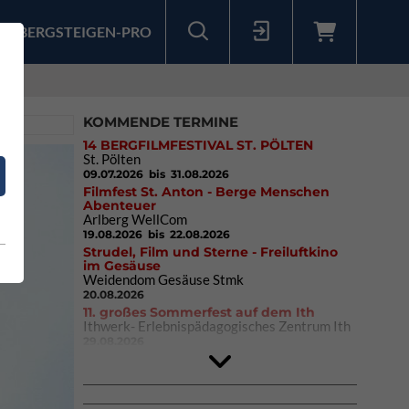
BERGSTEIGEN-PRO
Sollten Sie bereits ein Konto für unsere App haben, können Sie sich mit diesen Daten auch hier anmelden.
KOMMENDE TERMINE
14 BERGFILMFESTIVAL ST. PÖLTEN
St. Pölten
09.07.2026
bis 31.08.2026
Filmfest St. Anton - Berge Menschen
Abenteuer
Arlberg WellCom
19.08.2026
bis 22.08.2026
Strudel, Film und Sterne - Freiluftkino
im Gesäuse
Weidendom Gesäuse Stmk
20.08.2026
11. großes Sommerfest auf dem Ith
Ithwerk- Erlebnispädagogisches Zentrum Ith
29.08.2026
4Blocs KIDS 2026
DAV Kletter- & Boulderzentrum München
Süd (Thalkirchen)
26.09.2026