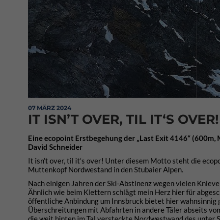
07 MÄRZ 2024
IT ISN’T OVER, TIL IT‘S OVER!
Eine ecopoint Erstbegehung der „Last Exit 4146“ (600m, 
David Schneider
It isn’t over, til it‘s over! Unter diesem Motto steht die ec
Muttenkopf Nordwestand in den Stubaier Alpen.
Nach einigen Jahren der Ski-Abstinenz wegen vielen Kniever
Ähnlich wie beim Klettern schlägt mein Herz hier für abge
öffentliche Anbindung um Innsbruck bietet hier wahnsinnig
Überschreitungen mit Abfahrten in andere Täler abseits v
die weit hinten im Tal versteckte Nordwestwand des unter