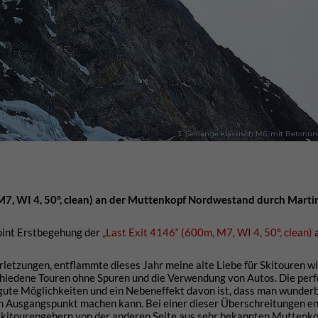
3. Seillänge klassisch M6, mit Betonung
M7, WI 4, 50°, clean) an der Muttenkopf Nordwestand durch Martin
opoint Erstbegehung der
„Last Exit 4146“ (600m, M7, WI 4, 50°, clean)
a
letzungen, entflammte dieses Jahr meine alte Liebe für Skitouren wi
schiedene Touren ohne Spuren und die Verwendung von Autos. Die per
 gute Möglichkeiten und ein Nebeneffekt davon ist, dass man wunder
om Ausgangspunkt machen kann. Bei einer dieser Überschreitungen en
 Skitourengehern von der anderen Seite aus sehr bekannten Muttenk