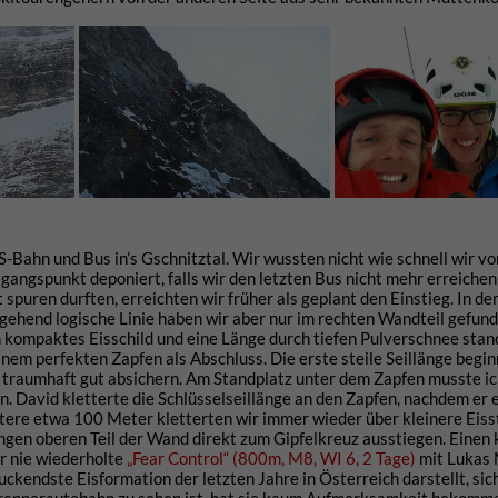
S-Bahn und Bus in’s Gschnitztal. Wir wussten nicht wie schnell wir
angspunkt deponiert, falls wir den letzten Bus nicht mehr erreichen 
uren durften, erreichten wir früher als geplant den Einstieg. In de
hgehend logische Linie haben wir aber nur im rechten Wandteil gefund
n kompaktes Eisschild und eine Länge durch tiefen Pulverschnee stan
nem perfekten Zapfen als Abschluss. Die erste steile Seillänge begin
ut traumhaft gut absichern. Am Standplatz unter dem Zapfen musste i
. David kletterte die Schlüsselseillänge an den Zapfen, nachdem er 
tere etwa 100 Meter kletterten wir immer wieder über kleinere Eisst
angen oberen Teil der Wand direkt zum Gipfelkreuz ausstiegen. Einen 
r nie wiederholte
„Fear Control“ (800m, M8, WI 6, 2 Tage)
mit Lukas 
uckendste Eisformation der letzten Jahre in Österreich darstellt, sic
 Brennerautobahn zu sehen ist, hat sie kaum Aufmerksamkeit bekomm