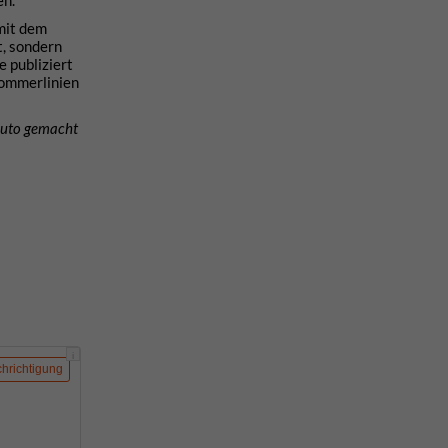
 mit dem
t, sondern
 publiziert
Sommerlinien
 Auto gemacht
i
hrichtigung