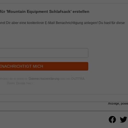
für 'Mountain Equipment Schlafsack' erstellen
nnst Dir aber eine kostenlose E-Mail Benachrichtigung anlegen! Du hast für diese
ENACHRICHTIGT MICH
indest du in unserer
Datenschutzerklärung
und bei
OUTTRA
.
(Mehr Details hier)
Anzeige, pow