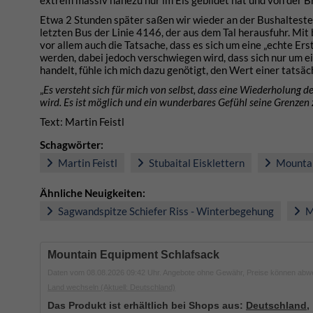
Etwa 2 Stunden später saßen wir wieder an der Bushaltestel
letzten Bus der Linie 4146, der aus dem Tal herausfuhr. Mit b
vor allem auch die Tatsache, dass es sich um eine „echte E
werden, dabei jedoch verschwiegen wird, dass sich nur um 
handelt, fühle ich mich dazu genötigt, den Wert einer tatsä
„
Es versteht sich für mich von selbst, dass eine Wiederholung 
wird. Es ist möglich und ein wunderbares Gefühl seine Grenzen z
Text: Martin Feistl
Schagwörter:
Martin Feistl
Stubaital Eisklettern
Mountai
Ähnliche Neuigkeiten:
Sagwandspitze Schiefer Riss - Winterbegehung
Ma
Mountain Equipment Schlafsack
Daten vom 08.08.2026 09:42 Uhr. Angebote ohne Gewähr, Preise können abw
Land wechseln
(Aktuell: Deutschland)
Das Produkt ist erhältlich bei Shops aus:
Deutschland
,