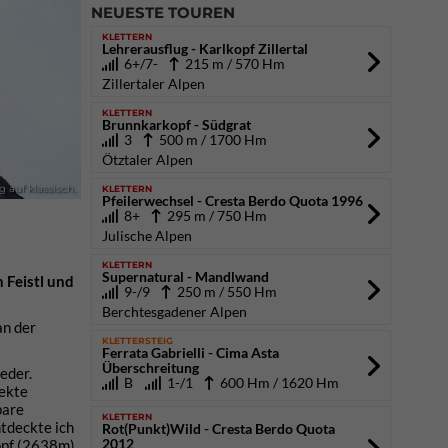
NEUESTE TOUREN
KLETTERN
Lehrerausflug - Karlkopf Zillertal
6+/7-
215 m / 570 Hm
Zillertaler Alpen
KLETTERN
Brunnkarkopf - Südgrat
3
500 m / 1700 Hm
Ötztaler Alpen
KLETTERN
 auf klassisch.
Pfeilerwechsel - Cresta Berdo Quota 1996
8+
295 m / 750 Hm
Julische Alpen
KLETTERN
Supernatural - Mandlwand
 Feistl und
9-/9
250 m / 550 Hm
Berchtesgadener Alpen
n der
KLETTERSTEIG
Ferrata Gabrielli - Cima Asta
Überschreitung
eder.
B
1-/1
600 Hm / 1620 Hm
fekte
bare
KLETTERN
tdeckte ich
Rot(Punkt)Wild - Cresta Berdo Quota
2012
opf (2638m).