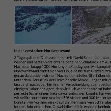
In der verstecken Nordwestwand
3 Tage später saß ich zusammen mit David Schneider in der 
werden und hatten vorsichtshalber einen Schlafsack am Ausg
Nach dem knapp 1000 Hm langem Zustieg, den wir komplett sp
Nordwestwand findet sich viel Eis, eine bis zum Gipfel durc
genau da standen wir nun! Nach einem steilen Start über ei
unter dem Herzstück der Linie: 2 steile Mixed-Längen mit ei
lässt sich nach oben hin in einer Verschneidung aber absol
einzigen Haken schlagen, den wir auch wieder entfernt haben
perfekte Sicherungen links davon anbringen konnte. Für wei
wir seilfrei durch den maximal 50° steilen und 300 Meter l
konnten wir von hier direkt auf die mehrmals versuchte, abe
letztes Jahr erhaschen. Obwohl diese Linie wohl die beeindr
extrem massiv nahezu nur im Eis gebildet hat und von der