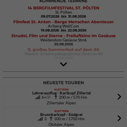
KOMMENDE TERMINE
14 BERGFILMFESTIVAL ST. PÖLTEN
St. Pölten
09.07.2026
bis 31.08.2026
Filmfest St. Anton - Berge Menschen Abenteuer
Arlberg WellCom
19.08.2026
bis 22.08.2026
Strudel, Film und Sterne - Freiluftkino im Gesäuse
Weidendom Gesäuse Stmk
20.08.2026
11. großes Sommerfest auf dem Ith
Ithwerk- Erlebnispädagogisches Zentrum Ith
29.08.2026
Rock Master Arco
Arco (IT)
02.10.2026
bis 04.10.2026
NEUESTE TOUREN
KLETTERN
Lehrerausflug - Karlkopf Zillertal
6+/7-
200 m / 570 Hm
Zillertaler Alpen
KLETTERN
Brunnkarkopf - Südgrat
3
500 m / 1700 Hm
Ötztaler Alpen