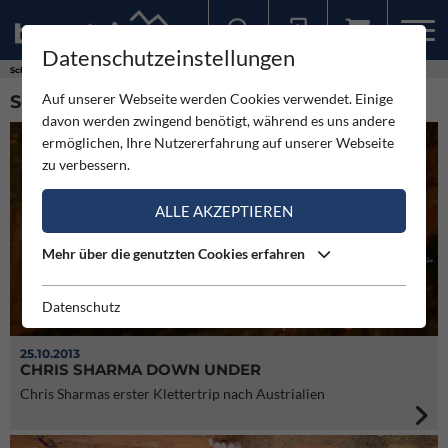
Datenschutzeinstellungen
Sollten Sie bereits ein Konto für unsere App haben, können Sie sich mit diesen Daten auch hier anmelden.
Schlagworte
Australien Klettern
Auf unserer Webseite werden Cookies verwendet. Einige
SCHLAGWORT: AUSTRALIEN KLETTERN (5)
davon werden zwingend benötigt, während es uns andere
ermöglichen, Ihre Nutzererfahrung auf unserer Webseite
zu verbessern.
ALLE AKZEPTIEREN
Mehr über die genutzten Cookies erfahren
Datenschutz
25.10.2013
CHRIS SHARMA DOWN UNDER
Chris Sharmas erster Klettertrip nach Austrialien