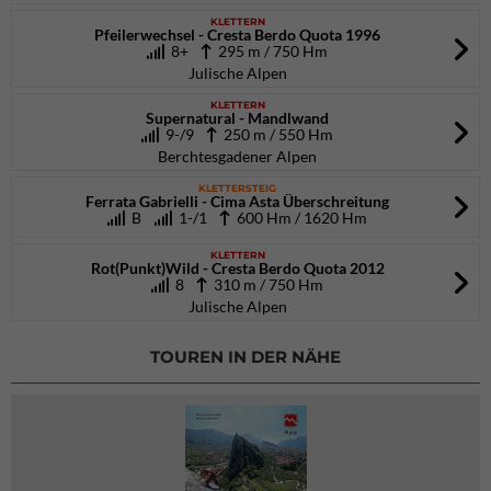
KLETTERN
Pfeilerwechsel - Cresta Berdo Quota 1996
8+
295 m / 750 Hm
Julische Alpen
KLETTERN
Supernatural - Mandlwand
9-/9
250 m / 550 Hm
Berchtesgadener Alpen
KLETTERSTEIG
Ferrata Gabrielli - Cima Asta Überschreitung
B
1-/1
600 Hm / 1620 Hm
KLETTERN
Rot(Punkt)Wild - Cresta Berdo Quota 2012
8
310 m / 750 Hm
Julische Alpen
TOUREN IN DER NÄHE