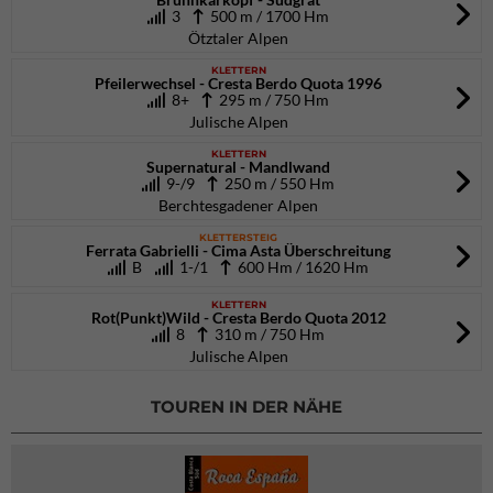
3
500 m / 1700 Hm
Ötztaler Alpen
KLETTERN
Pfeilerwechsel - Cresta Berdo Quota 1996
8+
295 m / 750 Hm
Julische Alpen
KLETTERN
Supernatural - Mandlwand
9-/9
250 m / 550 Hm
Berchtesgadener Alpen
KLETTERSTEIG
Ferrata Gabrielli - Cima Asta Überschreitung
B
1-/1
600 Hm / 1620 Hm
KLETTERN
Rot(Punkt)Wild - Cresta Berdo Quota 2012
8
310 m / 750 Hm
Julische Alpen
TOUREN IN DER NÄHE