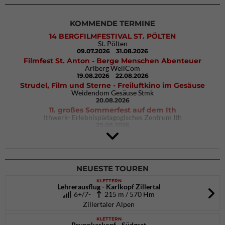
KOMMENDE TERMINE
14 BERGFILMFESTIVAL ST. PÖLTEN
St. Pölten
09.07.2026
31.08.2026
Filmfest St. Anton - Berge Menschen Abenteuer
Arlberg WellCom
19.08.2026
22.08.2026
Strudel, Film und Sterne - Freiluftkino im Gesäuse
Weidendom Gesäuse Stmk
20.08.2026
11. großes Sommerfest auf dem Ith
Ithwerk- Erlebnispädagogisches Zentrum Ith
29.08.2026
4Blocs KIDS 2026
DAV Kletter- & Boulderzentrum München Süd (Thalkirchen)
26.09.2026
NEUESTE TOUREN
KLETTERN
Lehrerausflug - Karlkopf Zillertal
6+/7-
215 m / 570 Hm
Zillertaler Alpen
KLETTERN
Brunnkarkopf - Südgrat