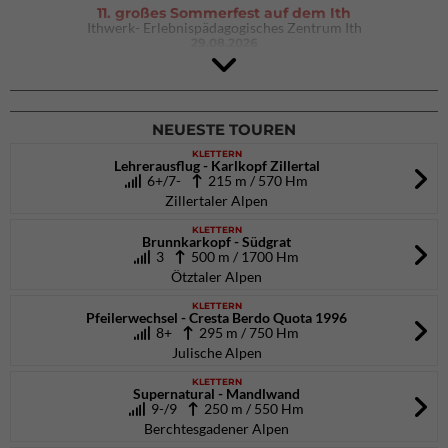
11. großes Sommerfest auf dem Ith
Ithwerk- Erlebnispädagogisches Zentrum Ith
29.08.2026
4Blocs KIDS 2026
DAV Kletter- & Boulderzentrum München Süd (Thalkirchen)
26.09.2026
NEUESTE TOUREN
KLETTERN
Lehrerausflug - Karlkopf Zillertal
6+/7-
215 m / 570 Hm
Zillertaler Alpen
KLETTERN
Brunnkarkopf - Südgrat
3
500 m / 1700 Hm
Ötztaler Alpen
KLETTERN
Pfeilerwechsel - Cresta Berdo Quota 1996
8+
295 m / 750 Hm
Julische Alpen
KLETTERN
Supernatural - Mandlwand
9-/9
250 m / 550 Hm
Berchtesgadener Alpen