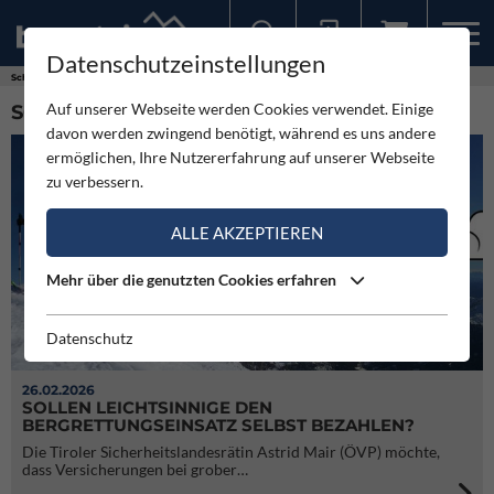
Datenschutzeinstellungen
Sollten Sie bereits ein Konto für unsere App haben, können Sie sich mit diesen Daten auch hier anmelden.
Schlagworte
Alpine Sicherheit
Auf unserer Webseite werden Cookies verwendet. Einige
SCHLAGWORT: ALPINE SICHERHEIT (57)
davon werden zwingend benötigt, während es uns andere
ermöglichen, Ihre Nutzererfahrung auf unserer Webseite
zu verbessern.
ALLE AKZEPTIEREN
Mehr über die genutzten Cookies erfahren
Datenschutz
26.02.2026
SOLLEN LEICHTSINNIGE DEN
BERGRETTUNGSEINSATZ SELBST BEZAHLEN?
Die Tiroler Sicherheitslandesrätin Astrid Mair (ÖVP) möchte,
dass Versicherungen bei grober…