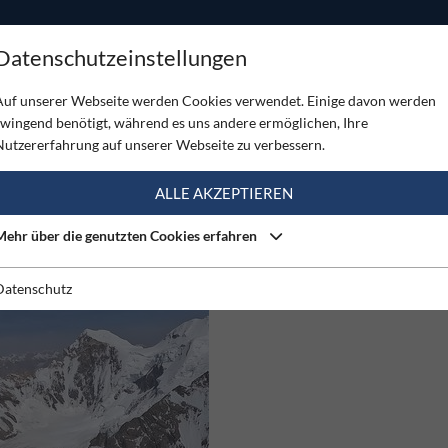
ODUKTE
TOUREN
SERVICE
SHOP
MAGAZINE
Datenschutzeinstellungen
Auf unserer Webseite werden Cookies verwendet. Einige davon werden
zwingend benötigt, während es uns andere ermöglichen, Ihre
 (3)
Nutzererfahrung auf unserer Webseite zu verbessern.
ALLE AKZEPTIEREN
20.04.2023
Mehr über die genutzten Cookies erfahren
EDGE OF REASON
Der Dokumentarfilm von Benjam
Védrines begleitet seine historis
Datenschutz
Besteigung des Broad Peak