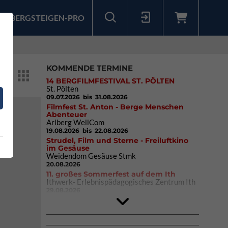
BERGSTEIGEN-PRO
Sollten Sie bereits ein Konto für unsere App haben, können Sie sich mit diesen Daten auch hier anmelden.
KOMMENDE TERMINE
14 BERGFILMFESTIVAL ST. PÖLTEN
St. Pölten
09.07.2026
bis 31.08.2026
Filmfest St. Anton - Berge Menschen
Abenteuer
Arlberg WellCom
19.08.2026
bis 22.08.2026
in
Strudel, Film und Sterne - Freiluftkino
che
im Gesäuse
Weidendom Gesäuse Stmk
20.08.2026
11. großes Sommerfest auf dem Ith
Ithwerk- Erlebnispädagogisches Zentrum Ith
29.08.2026
4Blocs KIDS 2026
DAV Kletter- & Boulderzentrum München
Süd (Thalkirchen)
26.09.2026