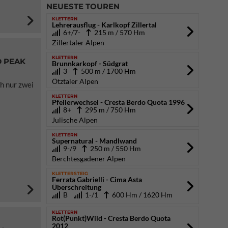
NEUESTE TOUREN
KLETTERN
Lehrerausflug - Karlkopf Zillertal
6+/7-
215 m / 570 Hm
Zillertaler Alpen
KLETTERN
D PEAK
Brunnkarkopf - Südgrat
3
500 m / 1700 Hm
Ötztaler Alpen
h nur zwei
KLETTERN
Pfeilerwechsel - Cresta Berdo Quota 1996
8+
295 m / 750 Hm
Julische Alpen
KLETTERN
Supernatural - Mandlwand
9-/9
250 m / 550 Hm
Berchtesgadener Alpen
KLETTERSTEIG
Ferrata Gabrielli - Cima Asta
Überschreitung
B
1-/1
600 Hm / 1620 Hm
KLETTERN
Rot(Punkt)Wild - Cresta Berdo Quota
2012