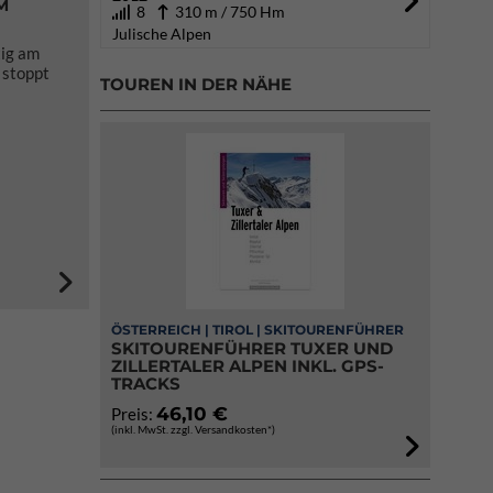
M
8
310 m / 750 Hm
Julische Alpen
tig am
 stoppt
TOUREN IN DER NÄHE
ÖSTERREICH | TIROL | SKITOURENFÜHRER
SKITOURENFÜHRER TUXER UND
ZILLERTALER ALPEN INKL. GPS-
TRACKS
46,10 €
Preis:
(inkl. MwSt. zzgl. Versandkosten*)