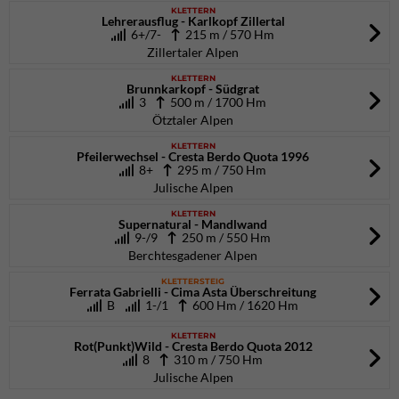
KLETTERN
Lehrerausflug - Karlkopf Zillertal
6+/7-
215 m / 570 Hm
Zillertaler Alpen
KLETTERN
Brunnkarkopf - Südgrat
3
500 m / 1700 Hm
Ötztaler Alpen
KLETTERN
Pfeilerwechsel - Cresta Berdo Quota 1996
8+
295 m / 750 Hm
Julische Alpen
KLETTERN
Supernatural - Mandlwand
9-/9
250 m / 550 Hm
Berchtesgadener Alpen
KLETTERSTEIG
Ferrata Gabrielli - Cima Asta Überschreitung
B
1-/1
600 Hm / 1620 Hm
KLETTERN
Rot(Punkt)Wild - Cresta Berdo Quota 2012
8
310 m / 750 Hm
Julische Alpen