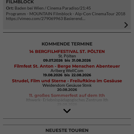
FILMBLOCK
Ort:
Baden bei Wien / Cinema Paradiso/21:45
Programm - MOUNTAIN Filmblock - Alp-Con CinemaTour 2018
https://vimeo.com/279069963 Basierend…
KOMMENDE TERMINE
14 BERGFILMFESTIVAL ST. PÖLTEN
St. Pölten
09.07.2026
bis 31.08.2026
Filmfest St. Anton - Berge Menschen Abenteuer
Arlberg WellCom
19.08.2026
bis 22.08.2026
Strudel, Film und Sterne - Freiluftkino im Gesäuse
Weidendom Gesäuse Stmk
20.08.2026
11. großes Sommerfest auf dem Ith
Ithwerk- Erlebnispädagogisches Zentrum Ith
29.08.2026
4Blocs KIDS 2026
DAV Kletter- & Boulderzentrum München Süd (Thalkirchen)
26.09.2026
NEUESTE TOUREN