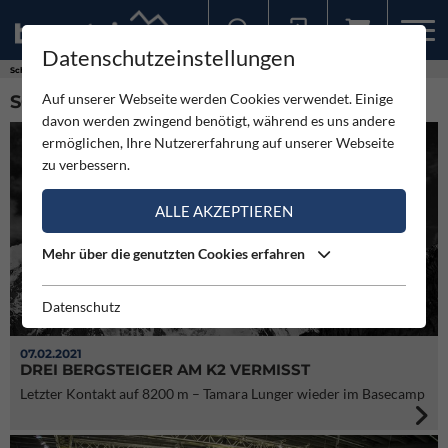
Datenschutzeinstellungen
Sollten Sie bereits ein Konto für unsere App haben, können Sie sich mit diesen Daten auch hier anmelden.
Schlagworte
Tamara Lunger
Auf unserer Webseite werden Cookies verwendet. Einige
SCHLAGWORT: TAMARA LUNGER (6)
davon werden zwingend benötigt, während es uns andere
ermöglichen, Ihre Nutzererfahrung auf unserer Webseite
zu verbessern.
ALLE AKZEPTIEREN
Mehr über die genutzten Cookies erfahren
Datenschutz
07.02.2021
DREI BERGSTEIGER AM K2 VERMISST
Letzter Kontakt auf 8200 m – Tamara Lunger wieder im Basecamp