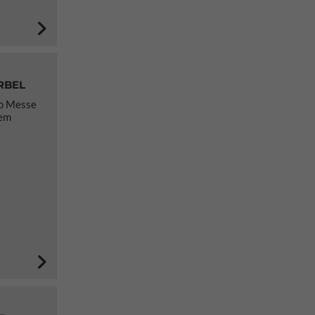
RBEL
po Messe
nem