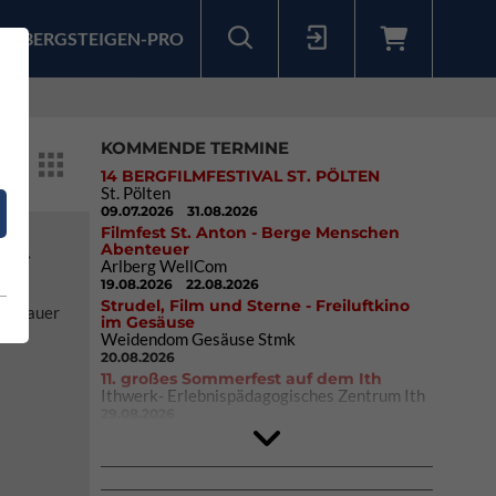
BERGSTEIGEN-PRO
Sollten Sie bereits ein Konto für unsere App haben, können Sie sich mit diesen Daten auch hier anmelden.
KOMMENDE TERMINE
14 BERGFILMFESTIVAL ST. PÖLTEN
St. Pölten
09.07.2026
31.08.2026
Filmfest St. Anton - Berge Menschen
Abenteuer
SET
Arlberg WellCom
19.08.2026
22.08.2026
Strudel, Film und Sterne - Freiluftkino
 genauer
im Gesäuse
Weidendom Gesäuse Stmk
20.08.2026
11. großes Sommerfest auf dem Ith
Ithwerk- Erlebnispädagogisches Zentrum Ith
29.08.2026
Rock Master Arco
Arco (IT)
02.10.2026
04.10.2026