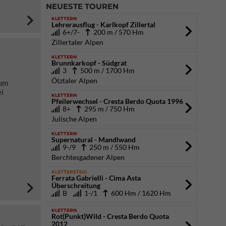
NEUESTE TOUREN
KLETTERN
Lehrerausflug - Karlkopf Zillertal
6+/7-
200 m / 570 Hm
Zillertaler Alpen
KLETTERN
Brunnkarkopf - Südgrat
3
500 m / 1700 Hm
Ötztaler Alpen
zum
ei
KLETTERN
Pfeilerwechsel - Cresta Berdo Quota 1996
8+
295 m / 750 Hm
Julische Alpen
KLETTERN
Supernatural - Mandlwand
9-/9
250 m / 550 Hm
Berchtesgadener Alpen
KLETTERSTEIG
Ferrata Gabrielli - Cima Asta
Überschreitung
B
1-/1
600 Hm / 1620 Hm
KLETTERN
Rot(Punkt)Wild - Cresta Berdo Quota
2012