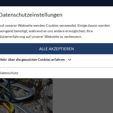
ODUKTE
TOUREN
SERVICE
SHOP
MAGAZINE
Datenschutzeinstellungen
Auf unserer Webseite werden Cookies verwendet. Einige davon werden
zwingend benötigt, während es uns andere ermöglichen, Ihre
RSTEIGSET (19)
Nutzererfahrung auf unserer Webseite zu verbessern.
ALLE AKZEPTIEREN
01.08.2026
Mehr über die genutzten Cookies erfahren
TEST PHARIO 360 FERRATA 
Wir haben uns das Phario 360°
Klettersteigset von Singing Rock
Datenschutz
angeschaut ....