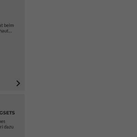
at beim
chaut…
IGSETS
nes
ri dazu