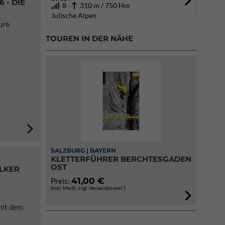
 - DIE
8
310 m / 750 Hm
S
Julische Alpen
ure
TOUREN IN DER NÄHE
SALZBURG | BAYERN
KLETTERFÜHRER BERCHTESGADEN
OST
LKER
41,00 €
Preis:
(inkl. MwSt. zzgl. Versandkosten*)
mit dem