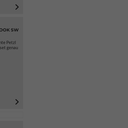
HOOK SW
hte Petzl
set genau