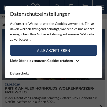
Datenschutzeinstellungen
Sollten Sie bereits ein Konto für unsere App haben, können Sie sich mit diesen Daten auch hier anmelden.
Schlagworte
free solo
Auf unserer Webseite werden Cookies verwendet. Einige
SCHLAGWORT: FREE SOLO (33)
davon werden zwingend benötigt, während es uns andere
ermöglichen, Ihre Nutzererfahrung auf unserer Webseite
zu verbessern.
ALLE AKZEPTIEREN
Mehr über die genutzten Cookies erfahren
Datenschutz
23.01.2026
KRITIK AN ALEX HONNOLDS WOLKENKRATZER-
FREE-SOLO
In der Nacht von Freitag auf Samstag klettert Alex Honnold für
Netflix live free solo auf den 509…