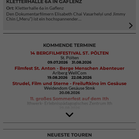
KLETTERHALLE 6A IN GAFLENZ
Ort:
Kletterhalle 6a in Gaflenz
Den Dokumentarfilmern Elisabeth Chai Vasarhelyi und Jimmy
Chin („Meru“) ist ein hochspannender…
KOMMENDE TERMINE
14 BERGFILMFESTIVAL ST. PÖLTEN
St. Pölten
09.07.2026
31.08.2026
Filmfest St. Anton - Berge Menschen Abenteuer
Arlberg WellCom
19.08.2026
22.08.2026
Strudel, Film und Sterne - Freiluftkino im Gesäuse
Weidendom Gesäuse Stmk
20.08.2026
11. großes Sommerfest auf dem Ith
Ithwerk- Erlebnispädagogisches Zentrum Ith
29.08.2026
Rock Master Arco
Arco (IT)
02.10.2026
04.10.2026
NEUESTE TOUREN