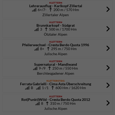
KLETTERN
Lehrerausflug - Karlkopf Zillertal
6+/7-
200 m / 570 Hm
Zillertaler Alpen
KLETTERN
Brunnkarkopf - Südgrat
3
500 m / 1700 Hm
Ötztaler Alpen
KLETTERN
Pfeilerwechsel - Cresta Berdo Quota 1996
8+
295 m / 750 Hm
Julische Alpen
KLETTERN
Supernatural - Mandlwand
9-/9
250 m / 550 Hm
Berchtesgadener Alpen
KLETTERSTEIG
Ferrata Gabrielli - Cima Asta Überschreitung
B
1-/1
600 Hm / 1620 Hm
KLETTERN
Rot(Punkt)Wild - Cresta Berdo Quota 2012
8
310 m / 750 Hm
Julische Alpen