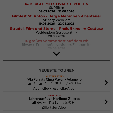
14 BERGFILMFESTIVAL ST. PÖLTEN
St. Pölten
09.07.2026
31.08.2026
Filmfest St. Anton - Berge Menschen Abenteuer
Arlberg WellCom
19.08.2026
22.08.2026
Strudel, Film und Sterne - Freiluftkino im Gesäuse
Weidendom Gesäuse Stmk
20.08.2026
11. großes Sommerfest auf dem Ith
Ithwerk- Erlebnispädagogisches Zentrum Ith
29.08.2026
4Blocs KIDS 2026
DAV Kletter- & Boulderzentrum München Süd (Thalkirchen)
26.09.2026
NEUESTE TOUREN
KLETTERSTEIG
Via Ferrata Cima Payer - Adamello
C
1-
80 Hm / 760 Hm
Adamello-Presanella-Alpen
KLETTERN
Lehrerausflug - Karlkopf Zillertal
6+/7-
215 m / 570 Hm
Zillertaler Alpen