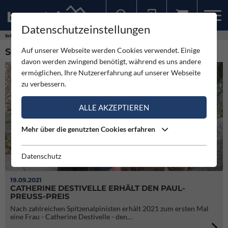
Datenschutzeinstellungen
Sollten Sie bereits ein Konto für unsere App haben, können Sie sich mit diesen Daten auch hier anmelden.
Schlagworte
Hansjörg Auer
Auf unserer Webseite werden Cookies verwendet. Einige
SCHLAGWORT: HANSJÖRG AUER (38)
davon werden zwingend benötigt, während es uns andere
ermöglichen, Ihre Nutzererfahrung auf unserer Webseite
zu verbessern.
ALLE AKZEPTIEREN
Mehr über die genutzten Cookies erfahren
Datenschutz
19.09.2021
CATHERINE DESTIVELLE ERHÄLT DEN PAUL-
PREUSS-PREIS
Nach zahlreichen Spitzenalpinisten erhält 2021 zum ersten Mal
eine Frau - Catherine Destivelle - den…