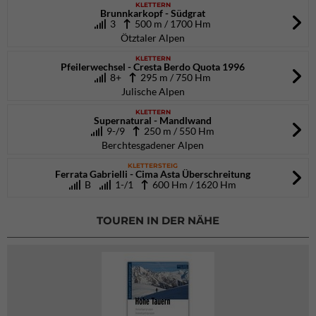
KLETTERN
Brunnkarkopf - Südgrat
3
500 m / 1700 Hm
Ötztaler Alpen
KLETTERN
Pfeilerwechsel - Cresta Berdo Quota 1996
8+
295 m / 750 Hm
Julische Alpen
KLETTERN
Supernatural - Mandlwand
9-/9
250 m / 550 Hm
Berchtesgadener Alpen
KLETTERSTEIG
Ferrata Gabrielli - Cima Asta Überschreitung
B
1-/1
600 Hm / 1620 Hm
TOUREN IN DER NÄHE