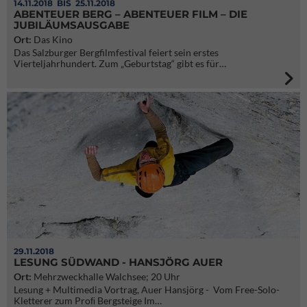
14.11.2018
BIS 25.11.2018
ABENTEUER BERG – ABENTEUER FILM – DIE
JUBILÄUMSAUSGABE
Ort:
Das Kino
Das Salzburger Bergfilmfestival feiert sein erstes
Vierteljahrhundert. Zum „Geburtstag“ gibt es für…
29.11.2018
LESUNG SÜDWAND - HANSJÖRG AUER
Ort:
Mehrzweckhalle Walchsee; 20 Uhr
Lesung + Multimedia Vortrag, Auer Hansjörg - Vom Free-Solo-
Kletterer zum Proﬁ Bergsteige Im…