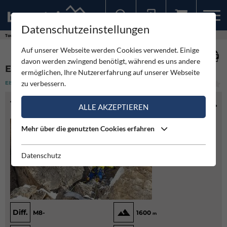
Datenschutzeinstellungen
Sollten Sie bereits ein Konto für unsere App haben, können Sie sich mit diesen Daten auch hier anmelden.
Touren
Eisklettern
Exit
Auf unserer Webseite werden Cookies verwendet. Einige
davon werden zwingend benötigt, während es uns andere
EXIT
ermöglichen, Ihre Nutzererfahrung auf unserer Webseite
zu verbessern.
EISKLETTERN
(1)
SCHWER
TOURENINFO
ALLE AKZEPTIEREN
Mehr über die genutzten Cookies erfahren
Datenschutz
Diff.
M8-
1600
m