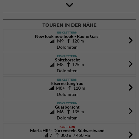
4Blocs KIDS 2026
DAV Kletter- & Boulderzentrum München Süd (Thalkirchen)
26.09.2026
TOUREN IN DER NÄHE
EISKLETTERN
New look new hook - Rauhe Gaisl
M9
120 m
Dolomiten
EISKLETTERN
Spitzborscht
M8
125 m
Dolomiten
EISKLETTERN
Eiserne Jungfrau
M8+
110 m
Dolomiten
EISKLETTERN
Guasborscht
M6
135 m
Dolomiten
KLETTERN
Maria Hilf - Dürrenstein Südwestwand
7
300 m / 450 Hm