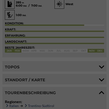
285
m
West
6:00
/ 7:00
Std.
Std.
1:00
Std.
KONDITION:
KRAFT:
ERFAHRUNG:
LANDSCHAFT:
BESTE JAHRESZEIT:
JAN
FEB
MÄR
APR
MAI
JUN
JUL
AUG
SEP
OKT
NOV
DEC
TOPOS
STANDORT / KARTE
TOURENBESCHREIBUNG
Regionen:
Italien
Trentino-Südtirol