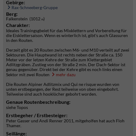
Gebirge:
Rax-Schneeberg-Gruppe
Berg:
Falkenstein (1012
)
m
Charakter:
Ideales Trainingsgbeiet für das Mixklettern und Vorbereitung für
die Eisklettersaison. Wenn es winterlich ist, gibt's auch Glassuren
in den Routen.
Derzeit gibt es 20 Routen zwischen M6- und M10 verteilt auf zwei
Sektouren. Die Hauptwand ist rechts neben der Straße ca. 150
Meter vor der letzen Kehre der Straße zum Klettergebiet
Adlitzgräben. Zustieg von der Straße 2 min. Der Dach-Sektor ist
genau gegenüber. Direkt bei der Kehre gibt es noch links einen
Sektor mit zwei Routen
mehr dazu
Die Routen Alpiner Adlitzmix und Qui ne risque wurden von
unten erstbegangen, der Rest teilweise von oben eingebohrt.
Teilweise sind auch hooklöcher gebohrt worden.
Genaue Routenbeschreibung:
siehe Topos
Erstbegeher / Erstbesteiger:
Peter Gasser und Andi Renner 2011, mitgeholfen hat auch Floh
Thamer.
Seillänge: