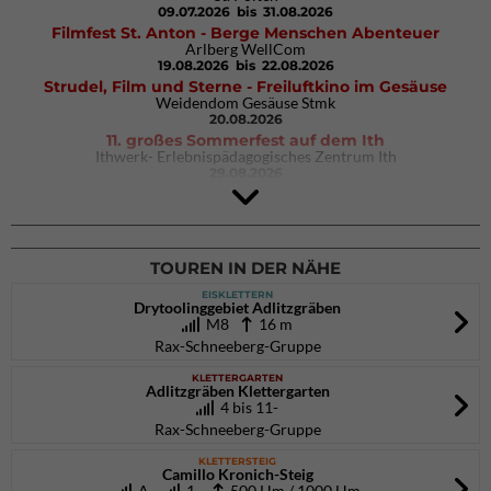
09.07.2026
bis 31.08.2026
Filmfest St. Anton - Berge Menschen Abenteuer
Arlberg WellCom
19.08.2026
bis 22.08.2026
Strudel, Film und Sterne - Freiluftkino im Gesäuse
Weidendom Gesäuse Stmk
20.08.2026
11. großes Sommerfest auf dem Ith
Ithwerk- Erlebnispädagogisches Zentrum Ith
29.08.2026
Rock Master Arco
Arco (IT)
02.10.2026
bis 04.10.2026
TOUREN IN DER NÄHE
EISKLETTERN
Drytoolinggebiet Adlitzgräben
M8
16 m
Rax-Schneeberg-Gruppe
KLETTERGARTEN
Adlitzgräben Klettergarten
4 bis 11-
Rax-Schneeberg-Gruppe
KLETTERSTEIG
Camillo Kronich-Steig
A
1-
500 Hm / 1000 Hm