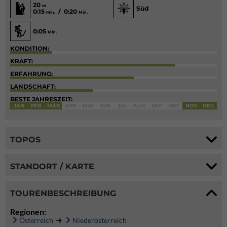
20
m
Süd
0:15
/ 0:20
Min.
Min.
0:05
Min.
KONDITION:
KRAFT:
ERFAHRUNG:
LANDSCHAFT:
BESTE JAHRESZEIT:
JAN
FEB
MÄR
APR
MAI
JUN
JUL
AUG
SEP
OKT
NOV
DEC
TOPOS
STANDORT / KARTE
TOURENBESCHREIBUNG
Regionen:
Österreich
Niederösterreich