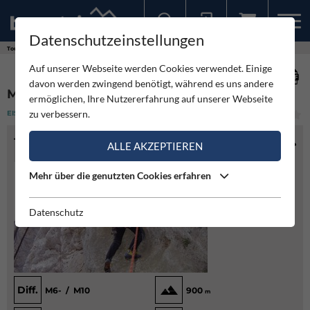
Datenschutzeinstellungen
Sollten Sie bereits ein Konto für unsere App haben, können Sie sich mit diesen Daten auch hier anmelden.
Touren
Eisklettern
Mixedland Adlitzgräben
Auf unserer Webseite werden Cookies verwendet. Einige
davon werden zwingend benötigt, während es uns andere
MIXEDLAND ADLITZGRÄBEN
ermöglichen, Ihre Nutzererfahrung auf unserer Webseite
zu verbessern.
EISKLETTERN
(2)
MITTEL
TOURENINFO
ALLE AKZEPTIEREN
Mehr über die genutzten Cookies erfahren
Datenschutz
Diff.
M6- / M10
900
m