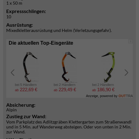
1 x 50 m
Expressschlingen:
10
Ausrüstung:
Mixedkletterausrüstung und Helm (Verletzungsgefahr).
i
Die aktuellen Top-Eisgeräte
bei 5 Händlern
bei 2 Händlern
bei 2 Händlern
bei 2
222,69 €
229,49 €
186,90 €
6
ab
ab
ab
ab
Anzeige, powered by
OUT
TRA
Absicherung:
Alpin
Zustieg zur Wand:
Vom Parkplatz des Adlitzgräben Klettergarten zum Straßenwandl
und in 5 Min. auf Wanderweg absteigen. Oder von unten in 2 Min.
zur Wand.