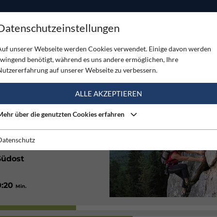
ODUKTE
TOUREN
SERVICE
SHOP
MAGAZINE
Datenschutzeinstellungen
nd
Auf unserer Webseite werden Cookies verwendet. Einige davon werden
zwingend benötigt, während es uns andere ermöglichen, Ihre
D
Nutzererfahrung auf unserer Webseite zu verbessern.
(7)
ALLE AKZEPTIEREN
Mehr über die genutzten Cookies erfahren
Sehr gut
Datenschutz
Südost
0:20
Min.