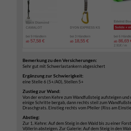
Edelrid Bo
Black Diamond
Solide + vi
CAMALOT
DYON EXPRESS KS
bei 9 Händlern
bei 3 Händlern
bei 6 Händl
57,58 €
18,55 €
86,69 
ab
ab
ab
2.91€ / m
Bemerkung zu den Versicherungen:
Sehr gut mit Schwerlastankern abgesichert
Ergänzung zur Schwierigkeit:
eine Stelle 6 (5+/A0), Stellen 5+
Zustieg zur Wand:
Von der ersten Kehre zum Wandfußsteig aufsteigen und r
einige Schritte bergab, dann rechts steil zum Wandfußste
Draschgrats. Einstieg rechts vom Pfeiler (Riss am Einstie
Abstieg:
Zur 1. Kehre: Auf dem Steig in den Wald bis zu einer For
Völlerin absteigen. Zur Galerie: Auf dem Steig in den Wal