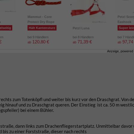
Mammut - Core
Petzl Scor
a
Protect Dry Rope
Eashook
elseitig
Hält Kantensturz
Super lei
Petzl Luna
ern
bei 9 Händlern
bei 8 Händlern
bei 7 Händ
€
120,80 €
71,39 €
97,74
ab
ab
ab
Anzeige, powered
echts zum Totenköpfl und weiter bis kurz vor den Draschgrat. Von de
ig hinauf und zu Draschgrat queren. Der Einstieg ist ca. 50 m westli
gspfeiler) bei einem Bühler.
ststraße, dann links zum Drachenfliegerstartplatz. Unmittelbar davor 
d bis zu einer Forststraße, dieser nach rechts