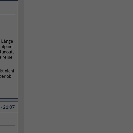
r Länge
 alpiner
Runout,
e reine
kt nicht
der ob
- 21:07