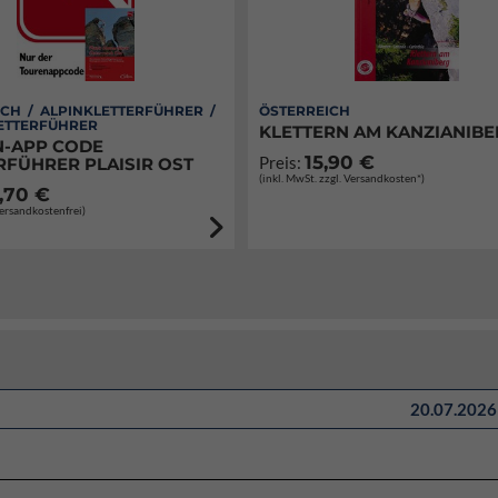
CH / ALPINKLETTERFÜHRER /
ÖSTERREICH
ETTERFÜHRER
KLETTERN AM KANZIANIB
-APP CODE
15,90 €
Preis:
RFÜHRER PLAISIR OST
(inkl. MwSt. zzgl. Versandkosten*)
,70 €
Versandkostenfrei)
20.07.2026 