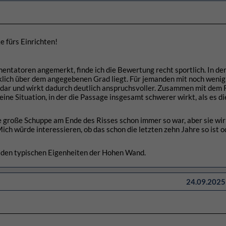
e fürs Einrichten!
entatoren angemerkt, finde ich die Bewertung recht sportlich. In de
rklich über dem angegebenen Grad liegt. Für jemanden mit noch wenig
is dar und wirkt dadurch deutlich anspruchsvoller. Zusammen mit dem 
ine Situation, in der die Passage insgesamt schwerer wirkt, als es di
ie große Schuppe am Ende des Risses schon immer so war, aber sie wir
Mich würde interessieren, ob das schon die letzten zehn Jahre so ist o
 den typischen Eigenheiten der Hohen Wand.
24.09.2025 