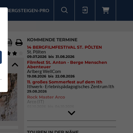
BERGSTEIGEN-PRO
Sollten Sie bereits ein Konto für unsere App haben, können Sie sich mit diesen Daten auch hier anmelden.
KOMMENDE TERMINE
14 BERGFILMFESTIVAL ST. PÖLTEN
St. Pölten
09.07.2026
bis 31.08.2026
Filmfest St. Anton - Berge Menschen
Abenteuer
Arlberg WellCom
19.08.2026
bis 22.08.2026
11. großes Sommerfest auf dem Ith
Ithwerk- Erlebnispädagogisches Zentrum Ith
29.08.2026
Rock Master Arco
Arco (IT)
02.10.2026
bis 04.10.2026
9. Eiskletter Festival Osttirol
Eisparkt Osttirol
08.01.2027
bis 10.01.2027
TOUREN IN DER NÄHE