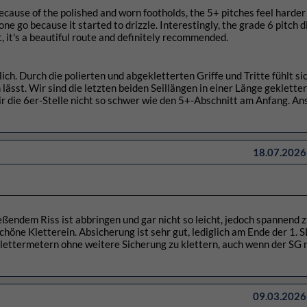
 Because of the polished and worn footholds, the 5+ pitches feel harder
ne go because it started to drizzle. Interestingly, the grade 6 pitch d
at, it's a beautiful route and definitely recommended.
ch. Durch die polierten und abgekletterten Griffe und Tritte fühlt si
sst. Wir sind die letzten beiden Seillängen in einer Länge geklettert
r die 6er-Stelle nicht so schwer wie den 5+-Abschnitt am Anfang. A
18.07.2026 
ießendem Riss ist abbringen und gar nicht so leicht, jedoch spannend 
chöne Kletterein. Absicherung ist sehr gut, lediglich am Ende der 1. S
ettermetern ohne weitere Sicherung zu klettern, auch wenn der SG n
09.03.2026 