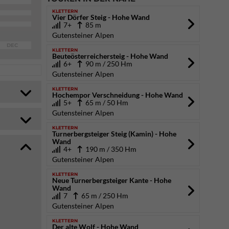
KLETTERN
Vier Dörfer Steig - Hohe Wand
7+
85 m
Gutensteiner Alpen
DEC
KLETTERN
Beuteösterreichersteig - Hohe Wand
6+
90 m / 250 Hm
Gutensteiner Alpen
KLETTERN
Hochempor Verschneidung - Hohe Wand
5+
65 m / 50 Hm
Gutensteiner Alpen
KLETTERN
Turnerbergsteiger Steig (Kamin) - Hohe
Wand
4+
190 m / 350 Hm
Gutensteiner Alpen
KLETTERN
Neue Turnerbergsteiger Kante - Hohe
Wand
7
65 m / 250 Hm
Gutensteiner Alpen
KLETTERN
Der alte Wolf - Hohe Wand