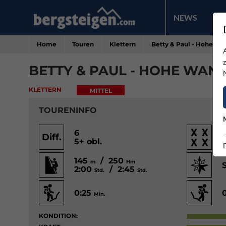
NEWS
PR
Home
Touren
Klettern
Betty & Paul - Hohe Wa
BETTY & PAUL - HOHE WAN
KLETTERN
MITTEL
TOURENINFO
6
Diff.
5+ obl.
145
/ 250
m
Hm
2:00
/ 2:45
Std.
Std.
0:25
Min.
KONDITION: