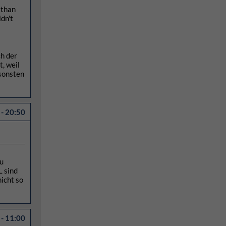
 than
idn't
ch der
, weil
nsonsten
- 20:50
zu
L sind
icht so
- 11:00