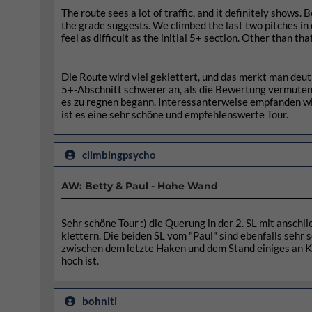
The route sees a lot of traffic, and it definitely shows.
the grade suggests. We climbed the last two pitches in o
feel as difficult as the initial 5+ section. Other than th
Die Route wird viel geklettert, und das merkt man deutli
5+-Abschnitt schwerer an, als die Bewertung vermuten lä
es zu regnen begann. Interessanterweise empfanden wi
ist es eine sehr schöne und empfehlenswerte Tour.
climbingpsycho
AW: Betty & Paul - Hohe Wand
Sehr schöne Tour :) die Querung in der 2. SL mit anschl
klettern. Die beiden SL vom "Paul" sind ebenfalls sehr s
zwischen dem letzte Haken und dem Stand einiges an Kl
hoch ist.
bohniti