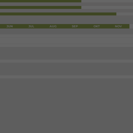
JUN
JUL
AUG
SEP
OKT
NOV