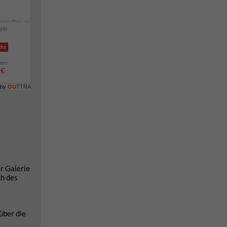
pio
cht
lern
 €
 by
OUT
TRA
r Galerie
ch des
über die