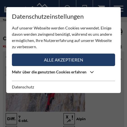
Datenschutzeinstellungen
Sollten Sie bereits ein Konto für unsere App haben, können Sie sich mit diesen Daten auch hier anmelden.
Touren
Klettern
Comici - Große Zinne Nordwand
Auf unserer Webseite werden Cookies verwendet. Einige
davon werden zwingend benötigt, während es uns andere
COMICI - GROSSE ZINNE NORDWAND
ermöglichen, Ihre Nutzererfahrung auf unserer Webseite
zu verbessern.
KLETTERN
(5)
MITTEL
TOURENINFO
ALLE AKZEPTIEREN
Mehr über die genutzten Cookies erfahren
Datenschutz
7
Diff.
Alpin
6 obl.