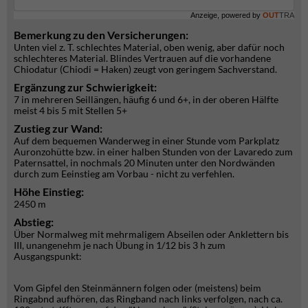
Anzeige, powered by
OUT
TRA
Bemerkung zu den Versicherungen:
Unten viel z. T. schlechtes Material, oben wenig, aber dafür noch
schlechteres Material. Blindes Vertrauen auf die vorhandene
Chiodatur (Chiodi = Haken) zeugt von geringem Sachverstand.
Ergänzung zur Schwierigkeit:
7 in mehreren Seillängen, häufig 6 und 6+, in der oberen Hälfte
meist 4 bis 5 mit Stellen 5+
Zustieg zur Wand:
Auf dem bequemen Wanderweg in einer Stunde vom Parkplatz
Auronzohütte bzw. in einer halben Stunden von der Lavaredo zum
Paternsattel, in nochmals 20 Minuten unter den Nordwänden
durch zum Eeinstieg am Vorbau - nicht zu verfehlen.
Höhe Einstieg:
2450 m
Abstieg:
Über Normalweg mit mehrmaligem Abseilen oder Anklettern bis
III, unangenehm je nach Übung in 1/12 bis 3 h zum
Ausgangspunkt:
Vom Gipfel den Steinmännern folgen oder (meistens) beim
Ringabnd aufhören, das Ringband nach links verfolgen, nach ca.