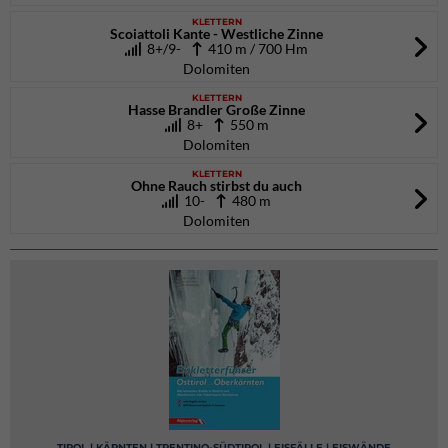
KLETTERN
Scoiattoli Kante - Westliche Zinne
8+/9-
410 m / 700 Hm
Dolomiten
KLETTERN
Hasse Brandler Große Zinne
8+
550 m
Dolomiten
KLETTERN
Ohne Rauch stirbst du auch
10-
480 m
Dolomiten
TIROL | KÄRNTEN | TRENTINO-SÜDTIROL | EISFÄLLE | EISWÄNDE