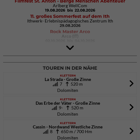
Filmfest St. Anton - Berge Menschen Abenteuer
Arlberg WellCom
19.08.2026
bis 22.08.2026
11. großes Sommerfest auf dem Ith
Ithwerk- Erlebnispädagogisches Zentrum Ith
29.08.2026
Rock Master Arco
Arco (IT)
02.10.2026
bis 04.10.2026
9. Eiskletter Festival Osttirol
Eisparkt Osttirol
08.01.2027
bis 10.01.2027
TOUREN IN DER NÄHE
KLETTERN
La Strada - Große Zinne
7
520 m
Dolomiten
KLETTERN
Das Erbe der Väter - Große Zinne
9-
520 m
Dolomiten
KLETTERN
Cassin - Nordwand Westliche Zinne
8
650 m / 700 Hm
Dolomiten