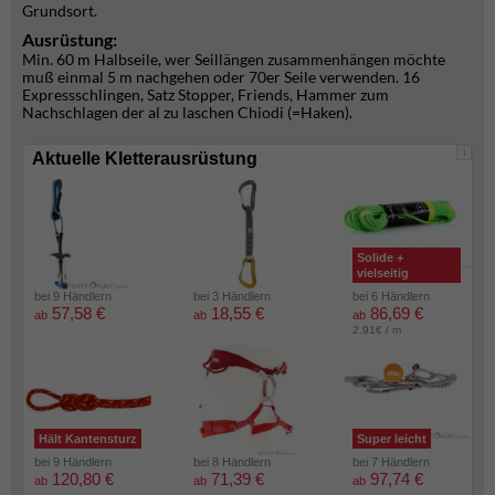
Grundsort.
Ausrüstung:
Min. 60 m Halbseile, wer Seillängen zusammenhängen möchte
muß einmal 5 m nachgehen oder 70er Seile verwenden. 16
Expressschlingen, Satz Stopper, Friends, Hammer zum
Nachschlagen der al zu laschen Chiodi (=Haken).
i
Aktuelle Kletterausrüstung
Solide +
vielseitig
bei 9 Händlern
bei 3 Händlern
bei 6 Händlern
57,58 €
18,55 €
86,69 €
ab
ab
ab
2.91€ / m
Hält Kantensturz
Super leicht
bei 9 Händlern
bei 8 Händlern
bei 7 Händlern
120,80 €
71,39 €
97,74 €
ab
ab
ab