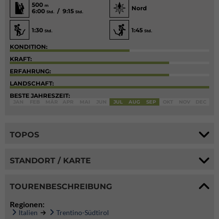
500
m
Nord
6:00
/ 9:15
Std.
Std.
1:30
1:45
Std.
Std.
KONDITION:
KRAFT:
ERFAHRUNG:
LANDSCHAFT:
BESTE JAHRESZEIT:
JAN
FEB
MÄR
APR
MAI
JUN
JUL
AUG
SEP
OKT
NOV
DEC
TOPOS
STANDORT / KARTE
TOURENBESCHREIBUNG
Regionen:
Italien
Trentino-Südtirol