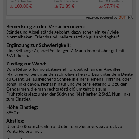
bei 10 Händlern
bei 10 Händlern
bei 10 Händlern
109,06 €
71,39 €
97,74 €
ab
ab
ab
Anzeige, powered by
OUT
TRA
Bemerkung zu den Versicherungen:
Stände und Abseilstände gebohrt, dazwischen einige / viele
Normalhaken. Friends und Keile zusätzlich gut anbringbar!
Ergänzung zur Schwierigkeit:
Eine Seillänge 7+, zwei Seillängen 7. Mann kommt aber gut mit
6/A1 durch.
Zustieg zur Wand:
Vom Refugio Torino absteigend nordöstlich an der Aiguilles
Marbrée vorbei unter den schrofigen Felsvorbau unter dem Dente
du Géant. Bei ausreichend Schnee in einer kleinen Firnrinne, oder
sonst links davon, rechts hinauf und weiter kletternd 2-3 zu den
Gendarmen, die man rechts (östlich) umgeht bis zum
Frühstücksplatz unter der Südwand (bis hierher 2 Std.). Nun links
zum Einstieg.
Höhe Einstieg:
3850 m
Abstieg:
Über die Route abseilen und über den Zustiegsweg zurück zur
Punta Helbronner.