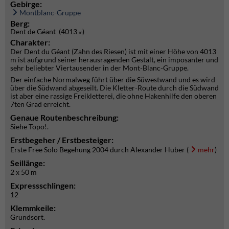
Gebirge:
Montblanc-Gruppe
Berg:
Dent de Géant (4013
)
m
Charakter:
Der Dent du Géant (Zahn des Riesen) ist mit einer Höhe von 4013
m ist aufgrund seiner herausragenden Gestalt, ein imposanter und
sehr beliebter Viertausender in der Mont-Blanc-Gruppe.
Der einfache Normalweg führt über die Süwestwand und es wird
über die Südwand abgeseilt. Die Kletter-Route durch die Südwand
ist aber eine rassige Freikletterei, die ohne Hakenhilfe den oberen
7ten Grad erreicht.
Genaue Routenbeschreibung:
Siehe Topo!.
Erstbegeher / Erstbesteiger:
Erste Free Solo Begehung 2004 durch Alexander Huber (
mehr
)
Seillänge:
2 x 50 m
Expressschlingen:
12
Klemmkeile:
Grundsort.