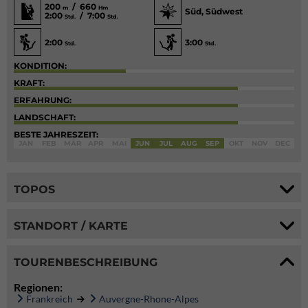
200
/ 660
m
Hm
Süd, Südwest
2:00
/ 7:00
Std.
Std.
2:00
3:00
Std.
Std.
KONDITION:
KRAFT:
ERFAHRUNG:
LANDSCHAFT:
BESTE JAHRESZEIT:
JAN
FEB
MÄR
APR
MAI
JUN
JUL
AUG
SEP
OKT
NOV
DEC
TOPOS
STANDORT / KARTE
TOURENBESCHREIBUNG
Regionen:
Frankreich
Auvergne-Rhone-Alpes