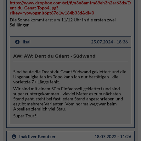
https://www.dropbox.com/scl/fi/n3n8amfm69eh3n2ar63ds/D
ent-du-Genat-Topo4.jpg?
rlkey=ryowogsnjt6pt67o1w164b33d&dl=0
Die Sonne kommt erst um 11/12 Uhr in die ersten zwei
Seillängen
lisal
25.07.2024 - 18:36
AW: AW: Dent du Géant - Südwand
Sind heute die Deant du Geant Südwand geklettert und die
Ungenauigkeiten im Topo kann ich nur bestätigen - die
vorletzte 7+ Länge fehlt.
Wir sind mit einem 50m Einfachseil geklettert und sind
super runtergekommen - vieviel Meter es zum nächsten
Stand geht, steht bei fast jedem Stand angeschrieben und
es gibt mehrere Varianten. Vom normalweg war beim
Abseilen ziemlich viel Stau.
Super Tour!!
inaktiver Benutzer
18.07.2022 - 11:26