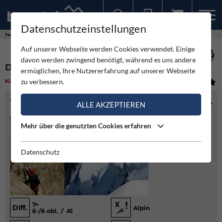
Datenschutzeinstellungen
Sollten Sie bereits ein Konto für unsere App haben, können Sie sich mit diesen Daten auch hier anmelden.
Touren
Klettern
Dent du Géant - Südwand
Auf unserer Webseite werden Cookies verwendet. Einige
davon werden zwingend benötigt, während es uns andere
DENT DU GÉANT - SÜDWAND
ermöglichen, Ihre Nutzererfahrung auf unserer Webseite
zu verbessern.
KLETTERN
(3)
MITTEL
TOURENINFO
ALLE AKZEPTIEREN
Mehr über die genutzten Cookies erfahren
Datenschutz
7+
Diff.
Alpin
6-/6 obl. / A1