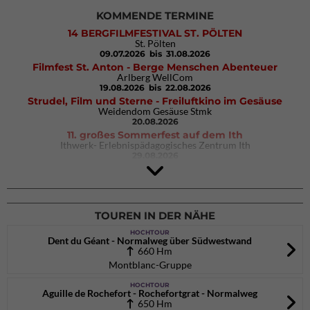
KOMMENDE TERMINE
14 BERGFILMFESTIVAL ST. PÖLTEN
St. Pölten
09.07.2026
bis 31.08.2026
Filmfest St. Anton - Berge Menschen Abenteuer
Arlberg WellCom
19.08.2026
bis 22.08.2026
Strudel, Film und Sterne - Freiluftkino im Gesäuse
Weidendom Gesäuse Stmk
20.08.2026
11. großes Sommerfest auf dem Ith
Ithwerk- Erlebnispädagogisches Zentrum Ith
29.08.2026
4Blocs KIDS 2026
DAV Kletter- & Boulderzentrum München Süd (Thalkirchen)
26.09.2026
TOUREN IN DER NÄHE
HOCHTOUR
Dent du Géant - Normalweg über Südwestwand
660 Hm
Montblanc-Gruppe
HOCHTOUR
Aguille de Rochefort - Rochefortgrat - Normalweg
650 Hm