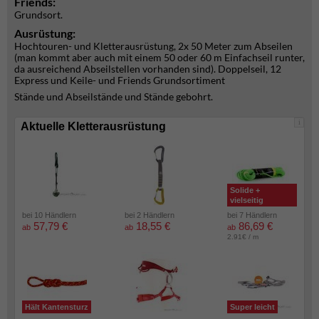
Friends:
Grundsort.
Ausrüstung:
Hochtouren- und Kletterausrüstung, 2x 50 Meter zum Abseilen
(man kommt aber auch mit einem 50 oder 60 m Einfachseil runter,
da ausreichend Abseilstellen vorhanden sind). Doppelseil, 12
Express und Keile- und Friends Grundsortiment
Stände und Abseilstände und Stände gebohrt.
i
Aktuelle Kletterausrüstung
Solide +
vielseitig
bei 10 Händlern
bei 2 Händlern
bei 7 Händlern
57,79 €
18,55 €
86,69 €
ab
ab
ab
2.91€ / m
Hält Kantensturz
Super leicht