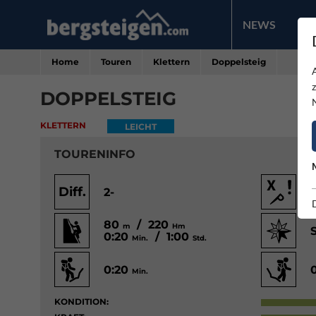
NEWS
PR
Home
Touren
Klettern
Doppelsteig
DOPPELSTEIG
KLETTERN
LEICHT
TOURENINFO
Diff.
2-
80
/ 220
m
Hm
0:20
/ 1:00
Min.
Std.
0:20
Min.
KONDITION: