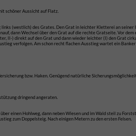
it schöner Aussicht auf Flatz.
links (westlich) des Grates. Den Grat in leichter Kletterei an seiner 
auf, dann Wechsel über den Grat auf die rechte Gratseite. Vor dem 
, II-) direkt auf den Grat und dann wieder leichter (I) den Grat cirk
ustieg verfolgen. Am schon recht flachen Ausstieg wartet ein Bankerl
i Versicherung bzw. Haken. Genügend natürliche Sicherungsmöglichkei
rstützung dringend angeraten.
über einen Hohlweg, dann neben Wiesen und im Wald steil zu Forsts
Zustieg zum Doppelsteig. Nach einigen Metern zu den ersten Felsen.