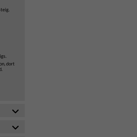
teig.
igs.
n, dort
d.