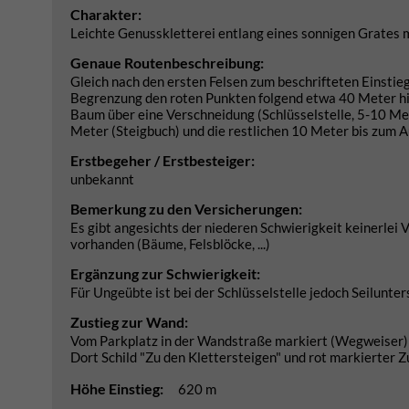
Charakter:
Leichte Genusskletterei entlang eines sonnigen Grates m
Genaue Routenbeschreibung:
Gleich nach den ersten Felsen zum beschrifteten Einstieg 
Begrenzung den roten Punkten folgend etwa 40 Meter hin
Baum über eine Verschneidung (Schlüsselstelle, 5-10 Meter
Meter (Steigbuch) und die restlichen 10 Meter bis zum A
Erstbegeher / Erstbesteiger:
unbekannt
Bemerkung zu den Versicherungen:
Es gibt angesichts der niederen Schwierigkeit keinerle
vorhanden (Bäume, Felsblöcke, ...)
Ergänzung zur Schwierigkeit:
Für Ungeübte ist bei der Schlüsselstelle jedoch Seilunte
Zustieg zur Wand:
Vom Parkplatz in der Wandstraße markiert (Wegweiser) 
Dort Schild "Zu den Klettersteigen" und rot markierter 
Höhe Einstieg:
620 m