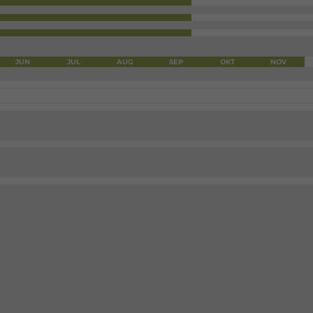
JUN
JUL
AUG
SEP
OKT
NOV