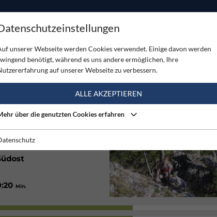
ODUKTE
TOUREN
SERVICE
SHOP
MAGAZINE
Datenschutzeinstellungen
Auf unserer Webseite werden Cookies verwendet. Einige davon werden
zwingend benötigt, während es uns andere ermöglichen, Ihre
Nutzererfahrung auf unserer Webseite zu verbessern.
(1)
ALLE AKZEPTIEREN
Mehr über die genutzten Cookies erfahren
Alpin
Datenschutz
Südost
0:20
Min.