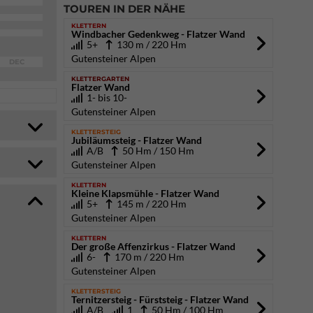
TOUREN IN DER NÄHE
KLETTERN
Windbacher Gedenkweg - Flatzer Wand
5+
130 m / 220 Hm
Gutensteiner Alpen
DEC
KLETTERGARTEN
Flatzer Wand
1- bis 10-
Gutensteiner Alpen
KLETTERSTEIG
Jubiläumssteig - Flatzer Wand
A/B
50 Hm / 150 Hm
Gutensteiner Alpen
KLETTERN
Kleine Klapsmühle - Flatzer Wand
5+
145 m / 220 Hm
Gutensteiner Alpen
KLETTERN
Der große Affenzirkus - Flatzer Wand
6-
170 m / 220 Hm
Gutensteiner Alpen
KLETTERSTEIG
Ternitzersteig - Fürststeig - Flatzer Wand
A/B
1
50 Hm / 100 Hm