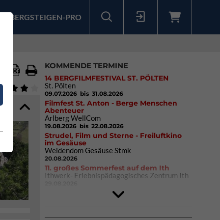
BERGSTEIGEN-PRO
Sollten Sie bereits ein Konto für unsere App haben, können Sie sich mit diesen Daten auch hier anmelden.
KOMMENDE TERMINE
14 BERGFILMFESTIVAL ST. PÖLTEN
St. Pölten
09.07.2026
bis 31.08.2026
Filmfest St. Anton - Berge Menschen
Abenteuer
Arlberg WellCom
19.08.2026
bis 22.08.2026
Strudel, Film und Sterne - Freiluftkino
im Gesäuse
Weidendom Gesäuse Stmk
20.08.2026
11. großes Sommerfest auf dem Ith
Ithwerk- Erlebnispädagogisches Zentrum Ith
29.08.2026
Rock Master Arco
Arco (IT)
02.10.2026
bis 04.10.2026