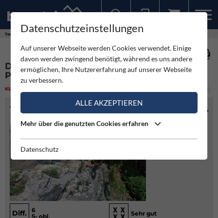
Datenschutzeinstellungen
Sollten Sie bereits ein Konto für unsere App haben, können Sie sich mit diesen Daten auch hier anmelden.
Touren
Klettern
Drei Musketiere und Luftikus - Plombergstein
Auf unserer Webseite werden Cookies verwendet. Einige
davon werden zwingend benötigt, während es uns andere
DREI MUSKETIERE UND LUFTIKUS -
ermöglichen, Ihre Nutzererfahrung auf unserer Webseite
PLOMBERGSTEIN
zu verbessern.
KLETTERN
(2)
MITTEL
ALLE AKZEPTIEREN
TOURENINFO
Mehr über die genutzten Cookies erfahren
Datenschutz
6
Diff.
Sehr gut
5- obl.