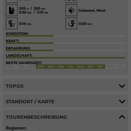
205
/ 300
m
Hm
Südwest, West
2:30
/ 3:15
Std.
Std.
0:15
0:30
Min.
Min.
KONDITION:
KRAFT:
ERFAHRUNG:
LANDSCHAFT:
BESTE JAHRESZEIT:
JAN
FEB
MÄR
APR
MAI
JUN
JUL
AUG
SEP
OKT
NOV
DEC
TOPOS
STANDORT / KARTE
TOURENBESCHREIBUNG
Regionen: