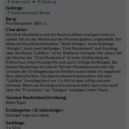
Österreich
Salzburg
Gebirge:
Salzkammergut-Berge
Berg:
Plombergstein (805
)
m
Charakter:
Die Drei Musketiere und die Route Luftikus sind ganz links im
steilen Teil an der Westwand des Plombergsteins angesiedelt. Vor
allem die Routenkombination "Small Amigos", erste Seillänge
"Amigos", dann zwei Seillängen "Drei Musketiere" und Ausstieg
über die Route "Luftikus" ist für Kletterer lohnend. Der obere Teil
(ab Nische) der "Drei Musketiere" ist mehr Klettersteig als
Klettertour (viele Kunstgriffe und auch richtige Griffbügel). Bei
diesem Routenbau im oberen Teil der Musketiere wurden die
Grenzen der Erstbegehung von Kletterrouten leider im negativen
Sinn überschritten. Die beschriebene Kombination mit dem
"Luftikus" Ausstieg (dort nur 1 x A0) ist aber luftig und sehr
lohnend. Wenn am Einstieg schon jemand steht, kann man auch
über die "Franziskus" zur "Amigos" zusteigen (siehe Topo).
Genaue Routenbeschreibung:
Siehe Topo!
Erstbegeher / Erstbesteiger:
Eitzinger Inge und Jakob
Seillänge:
1 x 50 m