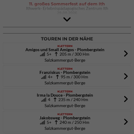
11. großes Sommerfest auf dem Ith
Ithwerk- Erlebnispädagogisches Zentrum Ith
29.08.2026
4Blocs KIDS 2026
DAV Kletter- & Boulderzentrum München Süd (Thalkirchen)
26.09.2026
TOUREN IN DER NÄHE
KLETTERN
Amigos und Small Amigos - Plombergstein
5+
205 m / 300 Hm
Salzkammergut-Berge
KLETTERN
Franziskus - Plombergstein
4+
95 m / 300 Hm
Salzkammergut-Berge
KLETTERN
Irma la Douce - Plombergstein
4
235 m / 240 Hm
Salzkammergut-Berge
KLETTERN
Jakobsweg - Plombergstein
5+
240 m / 250 Hm
Salzkammergut-Berge