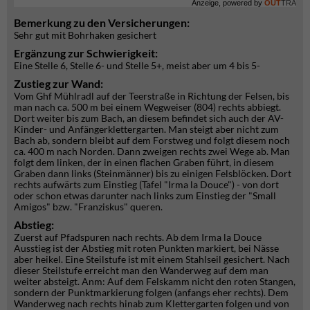
Anzeige, powered by
OUT
TRA
Bemerkung zu den Versicherungen:
Sehr gut mit Bohrhaken gesichert
Ergänzung zur Schwierigkeit:
Eine Stelle 6, Stelle 6- und Stelle 5+, meist aber um 4 bis 5-
Zustieg zur Wand:
Vom Ghf Mühlradl auf der Teerstraße in Richtung der Felsen, bis
man nach ca. 500 m bei einem Wegweiser (804) rechts abbiegt.
Dort weiter bis zum Bach, an diesem befindet sich auch der AV-
Kinder- und Anfängerklettergarten. Man steigt aber nicht zum
Bach ab, sondern bleibt auf dem Forstweg und folgt diesem noch
ca. 400 m nach Norden. Dann zweigen rechts zwei Wege ab. Man
folgt dem linken, der in einen flachen Graben führt, in diesem
Graben dann links (Steinmänner) bis zu einigen Felsblöcken. Dort
rechts aufwärts zum Einstieg (Tafel "Irma la Douce") - von dort
oder schon etwas darunter nach links zum Einstieg der "Small
Amigos" bzw. "Franziskus" queren.
Abstieg:
Zuerst auf Pfadspuren nach rechts. Ab dem Irma la Douce
Ausstieg ist der Abstieg mit roten Punkten markiert, bei Nässe
aber heikel. Eine Steilstufe ist mit einem Stahlseil gesichert. Nach
dieser Steilstufe erreicht man den Wanderweg auf dem man
weiter absteigt. Anm: Auf dem Felskamm nicht den roten Stangen,
sondern der Punktmarkierung folgen (anfangs eher rechts). Dem
Wanderweg nach rechts hinab zum Klettergarten folgen und von