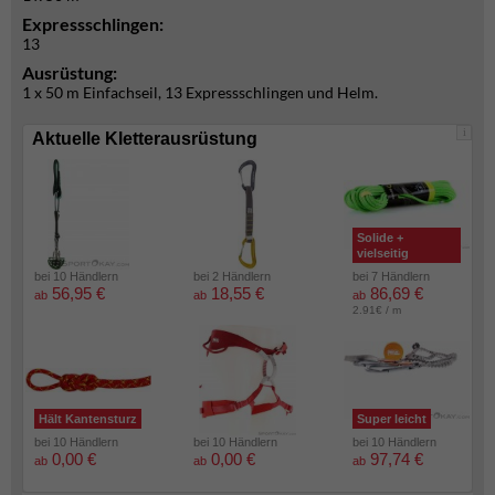
Expressschlingen:
13
Ausrüstung:
1 x 50 m Einfachseil, 13 Expressschlingen und Helm.
i
Aktuelle Kletterausrüstung
Solide +
vielseitig
bei 10 Händlern
bei 2 Händlern
bei 7 Händlern
56,95 €
18,55 €
86,69 €
ab
ab
ab
2.91€ / m
Hält Kantensturz
Super leicht
bei 10 Händlern
bei 10 Händlern
bei 10 Händlern
0,00 €
0,00 €
97,74 €
ab
ab
ab