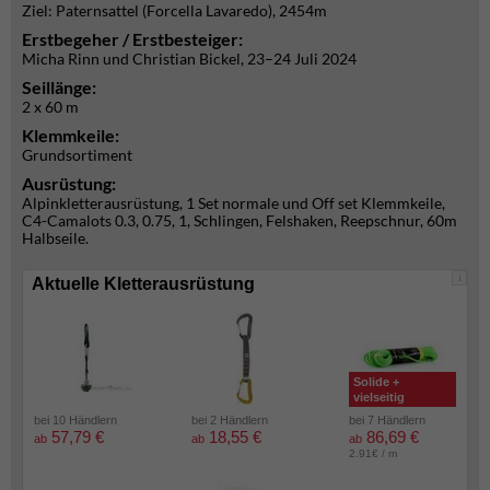
Ziel: Paternsattel (Forcella Lavaredo), 2454m
Erstbegeher / Erstbesteiger:
Micha Rinn und Christian Bickel, 23–24 Juli 2024
Seillänge:
2 x 60 m
Klemmkeile:
Grundsortiment
Ausrüstung:
Alpinkletterausrüstung, 1 Set normale und Off set Klemmkeile,
C4-Camalots 0.3, 0.75, 1, Schlingen, Felshaken, Reepschnur, 60m
Halbseile.
i
Aktuelle Kletterausrüstung
Solide +
vielseitig
bei 10 Händlern
bei 2 Händlern
bei 7 Händlern
57,79 €
18,55 €
86,69 €
ab
ab
ab
2.91€ / m