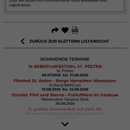
Zum Verfassen von Kommentaren bitte
anmelden
oder
registrieren
.
ZURÜCK ZUR KLETTERN LISTANSICHT
KOMMENDE TERMINE
14 BERGFILMFESTIVAL ST. PÖLTEN
St. Pölten
09.07.2026
bis 31.08.2026
Filmfest St. Anton - Berge Menschen Abenteuer
Arlberg WellCom
19.08.2026
bis 22.08.2026
Strudel, Film und Sterne - Freiluftkino im Gesäuse
Weidendom Gesäuse Stmk
20.08.2026
11. großes Sommerfest auf dem Ith
Ithwerk- Erlebnispädagogisches Zentrum Ith
29.08.2026
4Blocs KIDS 2026
DAV Kletter- & Boulderzentrum München Süd (Thalkirchen)