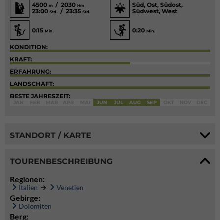
4500
/ 2030
Süd, Ost, Südost,
m
Hm
23:00
/ 23:35
Südwest, West
Std.
Std.
0:15
0:20
Min.
Min.
KONDITION:
KRAFT:
ERFAHRUNG:
LANDSCHAFT:
BESTE JAHRESZEIT:
JAN
FEB
MÄR
APR
MAI
JUN
JUL
AUG
SEP
OKT
NOV
DEC
STANDORT / KARTE
TOURENBESCHREIBUNG
Regionen:
Italien
Venetien
Gebirge:
Dolomiten
Berg: