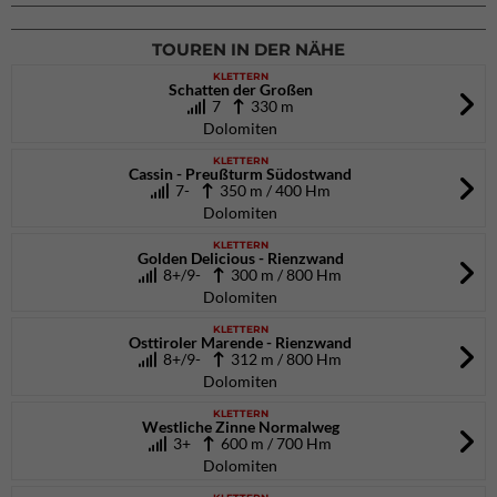
26.09.2026
TOUREN IN DER NÄHE
KLETTERN
Schatten der Großen
7
330 m
Dolomiten
KLETTERN
Cassin - Preußturm Südostwand
7-
350 m / 400 Hm
Dolomiten
KLETTERN
Golden Delicious - Rienzwand
8+/9-
300 m / 800 Hm
Dolomiten
KLETTERN
Osttiroler Marende - Rienzwand
8+/9-
312 m / 800 Hm
Dolomiten
KLETTERN
Westliche Zinne Normalweg
3+
600 m / 700 Hm
Dolomiten