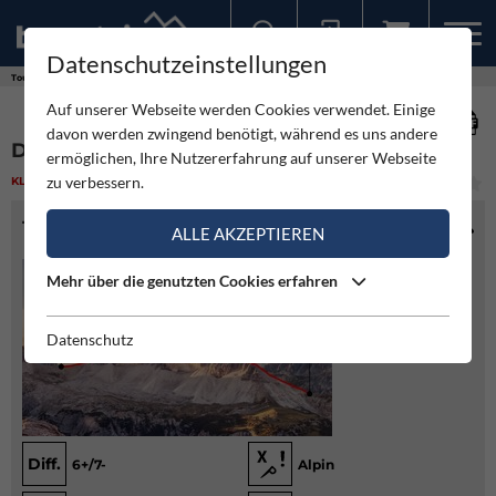
Datenschutzeinstellungen
Sollten Sie bereits ein Konto für unsere App haben, können Sie sich mit diesen Daten auch hier anmelden.
Touren
Klettern
Drei Zinnen: Skyline Traverse
Auf unserer Webseite werden Cookies verwendet. Einige
davon werden zwingend benötigt, während es uns andere
DREI ZINNEN: SKYLINE TRAVERSE
ermöglichen, Ihre Nutzererfahrung auf unserer Webseite
zu verbessern.
KLETTERN
(4)
MITTEL
TOURENINFO
ALLE AKZEPTIEREN
Mehr über die genutzten Cookies erfahren
Datenschutz
Diff.
6+/7-
Alpin