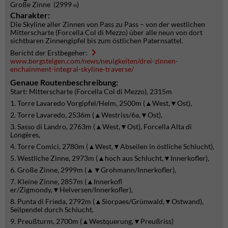
Große Zinne (2999
)
m
Charakter:
Die Skyline aller Zinnen von Pass zu Pass – von der westlichen
Mitterscharte (Forcella Col di Mezzo) über alle neun von dort
sichtbaren Zinnengipfel bis zum östlichen Paternsattel.
Bericht der Erstbegeher:
www.bergsteigen.com/news/neuigkeiten/drei-zinnen-
enchainment-integral-skyline-traverse/
Genaue Routenbeschreibung:
Start: Mitterscharte (Forcella Col di Mezzo), 2315m
1. Torre Lavaredo Vorgipfel/Helm, 2500m (▲West,▼Ost),
2. Torre Lavaredo, 2536m (▲Westriss/6a,▼Ost),
3. Sasso di Landro, 2763m (▲West,▼Ost), Forcella Alta di
Longères,
4. Torre Comici, 2780m (▲West,▼Abseilen in östliche Schlucht),
5. Westliche Zinne, 2973m (▲hoch aus Schlucht,▼Innerkofler),
6. Große Zinne, 2999m (▲▼Grohmann/Innerkofler),
7. Kleine Zinne, 2857m (▲Innerkofl
er/Zigmondy,▼Helversen/Innerkofler),
8. Punta di Frieda, 2792m (▲Siorpaes/Grünwald,▼Ostwand),
Seilpendel durch Schlucht,
9. Preußturm, 2700m (▲Westquerung,▼Preußriss)