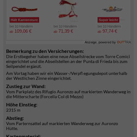
Hält Kantensturz
Super leicht
bei 10 Händlern
bei 10 Händlern
bei 10 Händlern
109,06 €
71,39 €
97,74 €
ab
ab
ab
Anzeige, powered by
OUT
TRA
Bemerkung zu den Versicherungen:
Die Erstbegeher haben eine neue Abseilstrecke vom Torre Comici
eingerichtet und die Abseilstellen an der Punta di Frieda bis zum
Seilpendel ergänzt.
Am Vortag haben wir ein Wasser-/Verpfl egungsdepot unterhalb
der Westlichen Zinne eingerichtet.
Zustieg zur Wand:
Vom Parkplatz des Rifugio Auronzo auf markierten Wanderweg in
die Mitterscharte (Forcella Col di Mezzo)
Höhe Einstieg:
2315 m
Abstieg:
Vom Parternsattel auf markierten Wanderweg zur Auronzo
Hütte.
Kartenmaterial: