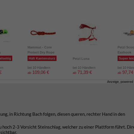
Mammut - Core
Petzl Scor
a
Protect Dry Rope
Eashook
elseitig
Hält Kantensturz
Super lei
Petzl Luna
ern
bei 10 Händlern
bei 10 Händlern
bei 10 Hän
€
109,06 €
71,39 €
97,74
ab
ab
ab
Anzeige, powered
ung, in Richtung Bach folgen, diesen queren, rechter Hand in den
hoch 2-3 Vorsicht Steinschlag, welcher zu einer Plattform führt. Dir
sichtbar.