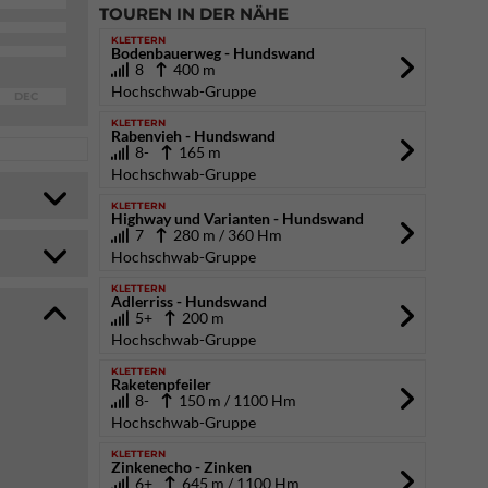
TOUREN IN DER NÄHE
KLETTERN
Bodenbauerweg - Hundswand
8
400 m
Hochschwab-Gruppe
DEC
KLETTERN
Rabenvieh - Hundswand
8-
165 m
Hochschwab-Gruppe
KLETTERN
Highway und Varianten - Hundswand
7
280 m / 360 Hm
Hochschwab-Gruppe
KLETTERN
Adlerriss - Hundswand
5+
200 m
Hochschwab-Gruppe
KLETTERN
Raketenpfeiler
8-
150 m / 1100 Hm
Hochschwab-Gruppe
KLETTERN
Zinkenecho - Zinken
6+
645 m / 1100 Hm