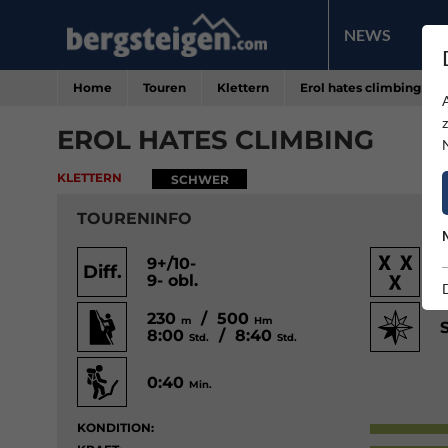
NEWS
PR
Home
Touren
Klettern
Erol hates climbing
EROL HATES CLIMBING
KLETTERN
SCHWER
TOURENINFO
9+/10-
Diff.
9- obl.
230
/ 500
m
Hm
8:00
/ 8:40
Std.
Std.
0:40
Min.
KONDITION: