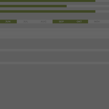
JUN
JUL
AUG
SEP
OKT
NOV