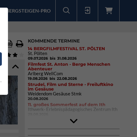
BERGSTEIGEN-PRO
Sollten Sie bereits ein Konto für unsere App haben, können Sie sich mit diesen Daten auch hier anmelden.
KOMMENDE TERMINE
14 BERGFILMFESTIVAL ST. PÖLTEN
St. Pölten
09.07.2026
bis 31.08.2026
Filmfest St. Anton - Berge Menschen
Abenteuer
Arlberg WellCom
19.08.2026
bis 22.08.2026
Strudel, Film und Sterne - Freiluftkino
im Gesäuse
Weidendom Gesäuse Stmk
20.08.2026
11. großes Sommerfest auf dem Ith
Ithwerk- Erlebnispädagogisches Zentrum Ith
29.08.2026
4Blocs KIDS 2026
DAV Kletter- & Boulderzentrum München
Süd (Thalkirchen)
26.09.2026