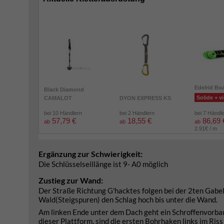
Edelrid Bo
Black Diamond
Solide + vi
CAMALOT
DYON EXPRESS KS
bei 10 Händlern
bei 2 Händlern
bei 7 Händl
57,79 €
18,55 €
86,69 
ab
ab
ab
2.91€ / m
Ergänzung zur Schwierigkeit:
Die Schlüsselseillänge ist 9- A0 möglich
Zustieg zur Wand:
Der Straße Richtung G'hacktes folgen bei der 2ten Gabel
Wald(Steigspuren) den Schlag hoch bis unter die Wand.
Am linken Ende unter dem Dach geht ein Schroffenvorbau 
dieser Plattform, sind die ersten Bohrhaken links im Riss 