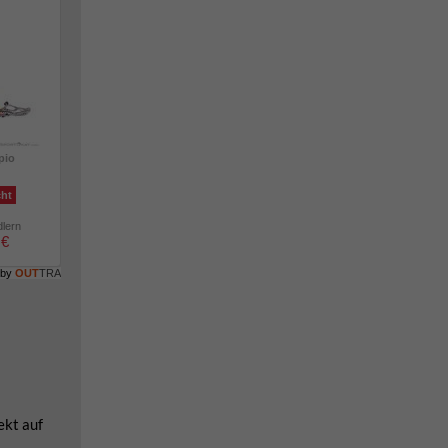
pio
cht
dlern
 €
 by
OUT
TRA
ekt auf