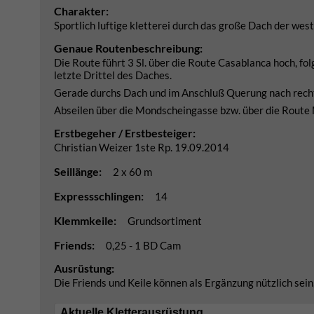
Charakter:
Sportlich luftige kletterei durch das große Dach der wes
Genaue Routenbeschreibung:
Die Route führt 3 Sl. über die Route Casablanca hoch, f
letzte Drittel des Daches.
Gerade durchs Dach und im Anschluß Querung nach recht
Abseilen über die Mondscheingasse bzw. über die Route 
Erstbegeher / Erstbesteiger:
Christian Weizer 1ste Rp. 19.09.2014
Seillänge:
2 x 60 m
Expressschlingen:
14
Klemmkeile:
Grundsortiment
Friends:
0,25 - 1 BD Cam
Ausrüstung:
Die Friends und Keile können als Ergänzung nützlich sein
Aktuelle Kletterausrüstung