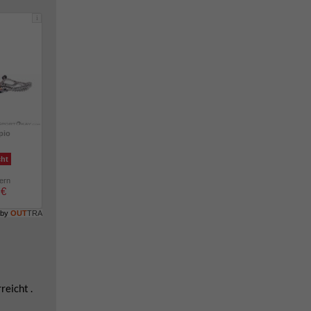
i
pio
cht
lern
 €
 by
OUT
TRA
eicht .