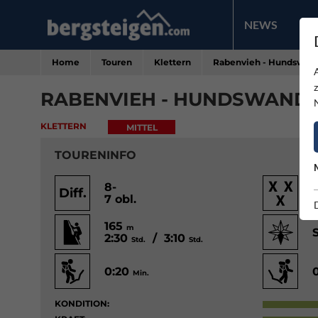
NEWS
PR
Home
Touren
Klettern
Rabenvieh - Hundswan
RABENVIEH - HUNDSWAND
KLETTERN
MITTEL
TOURENINFO
8-
Diff.
7 obl.
165
m
2:30
/ 3:10
Std.
Std.
0:20
Min.
KONDITION: