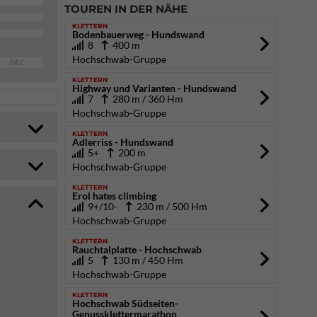
TOUREN IN DER NÄHE
KLETTERN
Bodenbauerweg - Hundswand
8
400 m
Hochschwab-Gruppe
DEC
KLETTERN
Highway und Varianten - Hundswand
7
280 m / 360 Hm
Hochschwab-Gruppe
KLETTERN
Adlerriss - Hundswand
5+
200 m
Hochschwab-Gruppe
KLETTERN
Erol hates climbing
9+/10-
230 m / 500 Hm
Hochschwab-Gruppe
KLETTERN
Rauchtalplatte - Hochschwab
5
130 m / 450 Hm
Hochschwab-Gruppe
KLETTERN
Hochschwab Südseiten-
Genussklettermarathon