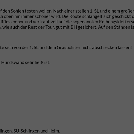
f den Sohlen testen wollen. Nach einer steilen 1. SL und einem große
ch oben hin immer schöner wird. Die Route schlängelt sich geschickt 
rifflos empor und vertraut voll auf die sogenannten Reibungskletters
ch, wie auch der Rest der Tour, gut mit BH gesichert. Auf den Ständen i
te sich von der 1. SL und dem Graspolster nicht abschrecken lassen!
en Hundswand sehr heiß ist.
hlingen, SU-Schlingen und Helm.