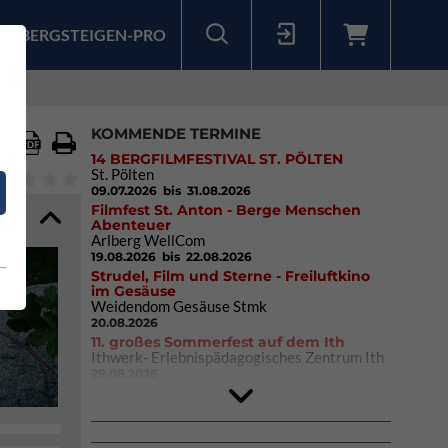
BERGSTEIGEN-PRO
Sollten Sie bereits ein Konto für unsere App haben, können Sie sich mit diesen Daten auch hier anmelden.
KOMMENDE TERMINE
14 BERGFILMFESTIVAL ST. PÖLTEN
St. Pölten
09.07.2026
bis 31.08.2026
Filmfest St. Anton - Berge Menschen
Abenteuer
Arlberg WellCom
19.08.2026
bis 22.08.2026
Strudel, Film und Sterne - Freiluftkino
im Gesäuse
Weidendom Gesäuse Stmk
20.08.2026
11. großes Sommerfest auf dem Ith
Ithwerk- Erlebnispädagogisches Zentrum Ith
29.08.2026
4Blocs KIDS 2026
DAV Kletter- & Boulderzentrum München
Süd (Thalkirchen)
26.09.2026