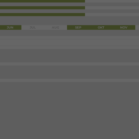
JUN
JUL
AUG
SEP
OKT
NOV