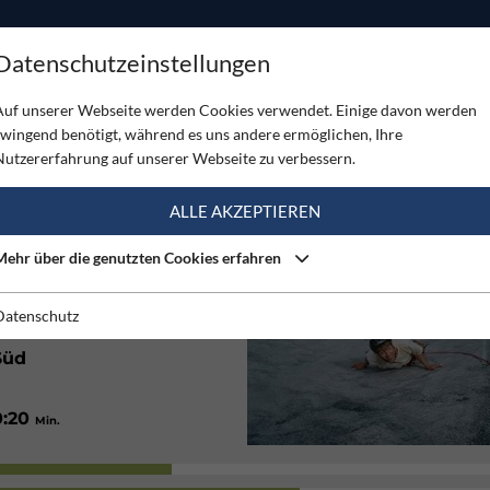
ODUKTE
TOUREN
SERVICE
SHOP
MAGAZINE
Datenschutzeinstellungen
d
Auf unserer Webseite werden Cookies verwendet. Einige davon werden
zwingend benötigt, während es uns andere ermöglichen, Ihre
Nutzererfahrung auf unserer Webseite zu verbessern.
(3)
ALLE AKZEPTIEREN
Mehr über die genutzten Cookies erfahren
Gut
Datenschutz
Süd
0:20
Min.