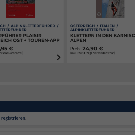
CH / ALPINKLETTERFÜHRER /
ÖSTERREICH / ITALIEN /
ETTERFÜHRER
ALPINKLETTERFÜHRER
RFÜHRER PLAISIR
KLETTERN IN DEN KARNIS
EICH OST + TOUREN-APP
ALPEN
,95 €
24,90 €
Preis:
Versandkostenfrei)
(inkl. MwSt. zzgl. Versandkosten*)
r
registrieren
.