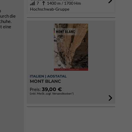
7
1400 m / 1700 Hm
Hochschwab-Gruppe
n
durch die
chuhe.
st eine
ITALIEN | AOSTATAL
MONT BLANC
39,00 €
Preis:
(inkl. MwSt. zzgl. Versandkosten*)