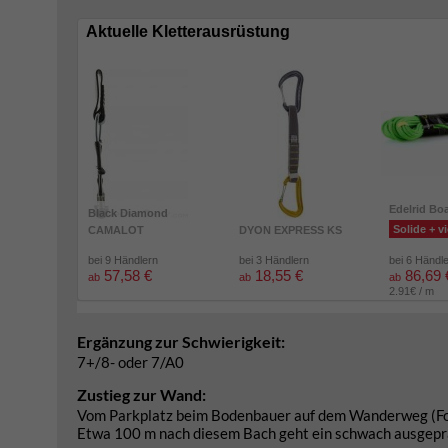
Aktuelle Kletterausrüstung
Edelrid Bo
Black Diamond
Solide + vi
CAMALOT
DYON EXPRESS KS
bei 9 Händlern
bei 3 Händlern
bei 6 Händl
57,58 €
18,55 €
86,69 
ab
ab
ab
2.91€ / m
Ergänzung zur Schwierigkeit:
7+/8- oder 7/A0
Zustieg zur Wand:
Vom Parkplatz beim Bodenbauer auf dem Wanderweg (For
Etwa 100 m nach diesem Bach geht ein schwach ausgeprägt