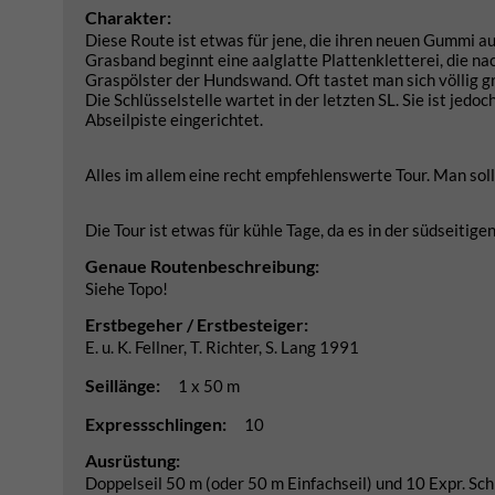
Charakter:
Diese Route ist etwas für jene, die ihren neuen Gummi au
Grasband beginnt eine aalglatte Plattenkletterei, die na
Graspölster der Hundswand. Oft tastet man sich völlig g
Die Schlüsselstelle wartet in der letzten SL. Sie ist jedo
Abseilpiste eingerichtet.
Alles im allem eine recht empfehlenswerte Tour. Man soll
Die Tour ist etwas für kühle Tage, da es in der südseitig
Genaue Routenbeschreibung:
Siehe Topo!
Erstbegeher / Erstbesteiger:
E. u. K. Fellner, T. Richter, S. Lang 1991
Seillänge:
1 x 50 m
Expressschlingen:
10
Ausrüstung:
Doppelseil 50 m (oder 50 m Einfachseil) und 10 Expr. Sc