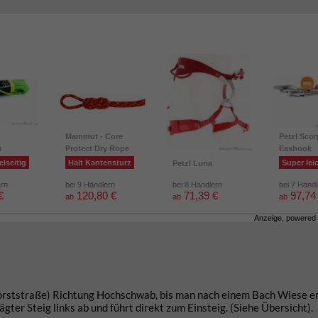
Mammut - Core
Petzl Scor
a
Protect Dry Rope
Eashook
elseitig
Hält Kantensturz
Super lei
Petzl Luna
ern
bei 9 Händlern
bei 8 Händlern
bei 7 Händ
€
120,80 €
71,39 €
97,74
ab
ab
ab
Anzeige, powered
ststraße) Richtung Hochschwab, bis man nach einem Bach Wiese err
er Steig links ab und führt direkt zum Einsteig. (Siehe Übersicht).