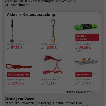
2 x 60 m Seil, 10 Expressschlingen und evtl. ein KK-
Grundsortiment
i
Aktuelle Kletterausrüstung
Solide +
vielseitig
bei 9 Händlern
bei 3 Händlern
bei 6 Händlern
57,58 €
18,55 €
86,69 €
ab
ab
ab
2.91€ / m
Hält Kantensturz
Super leicht
bei 9 Händlern
bei 8 Händlern
bei 7 Händlern
120,80 €
71,39 €
97,74 €
ab
ab
ab
Anzeige, powered by
OUT
TRA
Zustieg zur Wand:
Parkplatz Arzkasten (in Obsteig). Hochlaufen bis zum