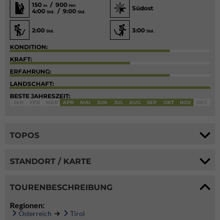
150
/ 900
m
Hm
Südost
4:00
/ 9:00
Std.
Std.
2:00
3:00
Std.
Std.
KONDITION:
KRAFT:
ERFAHRUNG:
LANDSCHAFT:
BESTE JAHRESZEIT:
JAN
FEB
MÄR
APR
MAI
JUN
JUL
AUG
SEP
OKT
NOV
DEC
TOPOS
STANDORT / KARTE
TOURENBESCHREIBUNG
Regionen:
Österreich
Tirol