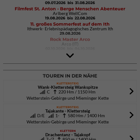
09.07.2026
bis 31.08.2026
Filmfest St. Anton - Berge Menschen Abenteuer
Arlberg WellCom
19.08.2026
bis 22.08.2026
11. großes Sommerfest auf dem Ith
Ithwerk- Erlebnispädagogisches Zentrum Ith
29.08.2026
Rock Master Arco
Arco (IT)
02.10.2026
bis 04.10.2026
9. Eiskletter Festival Osttirol
Eisparkt Osttirol
08.01.2027
bis 10.01.2027
TOUREN IN DER NÄHE
KLETTERSTEIG
Wank-Klettersteig Wankspitze
C
220 Hm / 1150 Hm
Wetterstein-Gebirge und Mieminger Kette
KLETTERSTEIG
Tajakante - Klettersteig
D/E
1-
580 Hm / 1400 Hm
Wetterstein-Gebirge und Mieminger Kette
KLETTERN
Drachentanz - Tajakopf
7-/7
850 m / 1400 Hm