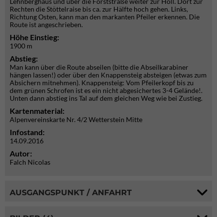
Lehnberghaus und über die Forststraße weiter zur Höll. Dort zur
Rechten die Stöttelraise bis ca. zur Hälfte hoch gehen. Links,
Richtung Osten, kann man den markanten Pfeiler erkennen. Die
Route ist angeschrieben.
Höhe Einstieg:
1900 m
Abstieg:
Man kann über die Route abseilen (bitte die Abseilkarabiner
hängen lassen!) oder über den Knappensteig absteigen (etwas zum
Absichern mitnehmen). Knappensteig: Vom Pfeilerkopf bis zu
dem grünen Schrofen ist es ein nicht abgesichertes 3-4 Gelände!.
Unten dann abstieg ins Tal auf dem gleichen Weg wie bei Zustieg.
Kartenmaterial:
Alpenvereinskarte Nr. 4/2 Wetterstein Mitte
Infostand:
14.09.2016
Autor:
Falch Nicolas
AUSGANGSPUNKT / ANFAHRT