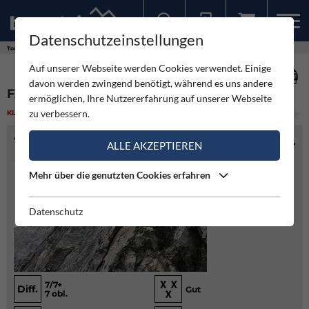
Datenschutzeinstellungen
Sollten Sie bereits ein Konto für unsere App haben, können Sie sich mit diesen Daten auch hier anmelden.
Touren
Klettern
Fa-Mo`ser Gugg
Auf unserer Webseite werden Cookies verwendet. Einige
davon werden zwingend benötigt, während es uns andere
FA-MO`SER GUGG
ermöglichen, Ihre Nutzererfahrung auf unserer Webseite
zu verbessern.
KLETTERN
(1)
MITTEL
TOURENINFO
ALLE AKZEPTIEREN
Mehr über die genutzten Cookies erfahren
Datenschutz
7/7+
Diff.
Gut
7 obl.