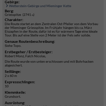
Gebirge:
Wetterstein-Gebirge und Mieminger Kette
Berg:
Griesspitze (2741
)
m
Charakter:
Die Route startet an dem Zentralen Ost-Pfeiler von dem Vorbau
der Mieminger Griesspitze. Im Frühjahr hängen bis ca. März
Eiszapfen in der Route, dafür ist es für wärmere Tage eine Ideale
Tour. Bis auf eine Stelle von 2 Meter ist der Fels sehr solide.
Genaue Routenbeschreibung:
Siehe Topo.
Erstbegeher / Erstbesteiger:
Robert Monz, Falch Nicolas,
Die Route wurde von unten erschlossen und mit Bohrhacken
abgesichert.
Seillänge:
2 x 60 m
Expressschlingen:
10
Klemmkeile:
Grundsort.
Ausrüstung: