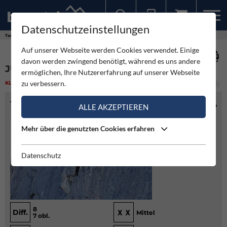
Datenschutzeinstellungen
Sollten Sie bereits ein Konto für unsere App haben, können Sie sich mit diesen Daten auch hier anmelden.
Touren
Klettern
Junge Römer - Kolosseum
Auf unserer Webseite werden Cookies verwendet. Einige
davon werden zwingend benötigt, während es uns andere
JUNGE RÖMER - KOLOSSEUM
ermöglichen, Ihre Nutzererfahrung auf unserer Webseite
zu verbessern.
KLETTERN
(1)
SCHWER
TOURENINFO
ALLE AKZEPTIEREN
Mehr über die genutzten Cookies erfahren
Datenschutz
8
Diff.
Mittel
7 obl.