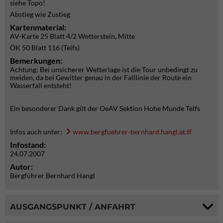
siehe Topo!
Abstieg wie Zustieg
Kartenmaterial:
AV-Karte 25 Blatt 4/2 Wetterstein, Mitte
ÖK 50 Blatt 116 (Telfs)
Bemerkungen:
Achtung: Bei unsicherer Wetterlage ist die Tour unbedingt zu
meiden, da bei Gewitter genau in der Falllinie der Route ein
Wasserfall entsteht!
Ein besonderer Dank gilt der OeAV Sektion Hohe Munde Telfs
Infos auch unter:
www.bergfuehrer-bernhard.hangl.at.tf
Infostand:
24.07.2007
Autor:
Bergführer Bernhard Hangl
AUSGANGSPUNKT / ANFAHRT