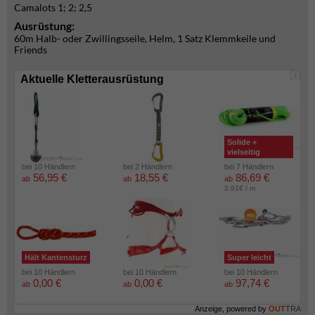
Camalots 1; 2; 2,5
Ausrüstung:
60m Halb- oder Zwillingsseile, Helm, 1 Satz Klemmkeile und
Friends
i
Aktuelle Kletterausrüstung
Solide +
vielseitig
bei 10 Händlern
bei 2 Händlern
bei 7 Händlern
56,95 €
18,55 €
86,69 €
ab
ab
ab
2.91€ / m
Hält Kantensturz
Super leicht
bei 10 Händlern
bei 10 Händlern
bei 10 Händlern
0,00 €
0,00 €
97,74 €
ab
ab
ab
Anzeige, powered by
OUT
TRA