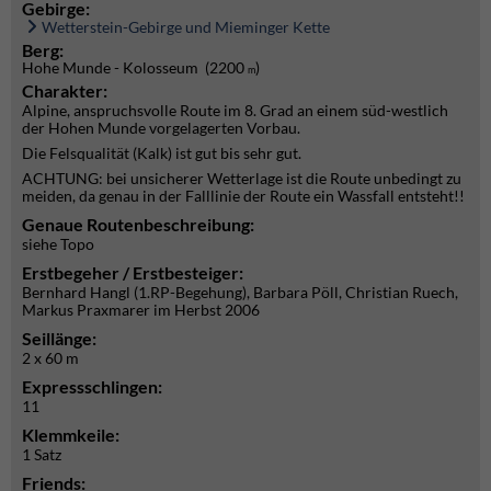
Gebirge:
Wetterstein-Gebirge und Mieminger Kette
Berg:
Hohe Munde - Kolosseum (2200
)
m
Charakter:
Alpine, anspruchsvolle Route im 8. Grad an einem süd-westlich
der Hohen Munde vorgelagerten Vorbau.
Die Felsqualität (Kalk) ist gut bis sehr gut.
ACHTUNG: bei unsicherer Wetterlage ist die Route unbedingt zu
meiden, da genau in der Falllinie der Route ein Wassfall entsteht!!
Genaue Routenbeschreibung:
siehe Topo
Erstbegeher / Erstbesteiger:
Bernhard Hangl (1.RP-Begehung), Barbara Pöll, Christian Ruech,
Markus Praxmarer im Herbst 2006
Seillänge:
2 x 60 m
Expressschlingen:
11
Klemmkeile:
1 Satz
Friends: