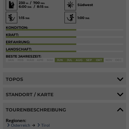
230
/ 700
m
Hm
Südwest
6:00
/ 8:15
Std.
Std.
1:15
1:00
Std.
Std.
KONDITION:
KRAFT:
ERFAHRUNG:
LANDSCHAFT:
BESTE JAHRESZEIT:
JAN
FEB
MÄR
APR
MAI
JUN
JUL
AUG
SEP
OKT
NOV
DEC
TOPOS
STANDORT / KARTE
TOURENBESCHREIBUNG
Regionen:
Österreich
Tirol