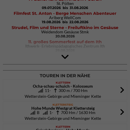
St. Pölten
09.07.2026
bis 31.08.2026
Filmfest St. Anton - Berge Menschen Abenteuer
Arlberg WellCom
19.08.2026
bis 22.08.2026
Strudel, Film und Sterne - Freiluftkino im Gesäuse
Weidendom Gesäuse Stmk
20.08.2026
11. großes Sommerfest auf dem Ith
Ithwerk- Erlebnispädagogisches Zentrum Ith
29.08.2026
4Blocs KIDS 2026
DAV Kletter- & Boulderzentrum München Süd (Thalkirchen)
26.09.2026
TOUREN IN DER NÄHE
KLETTERN
Ocha-schau-schuich - Kolosseum
11-
300 m / 700 Hm
Wetterstein-Gebirge und Mieminger Kette
KLETTERSTEIG
Hohe Munde Westgrat Klettersteig
B
1-
700 Hm / 1630 Hm
Wetterstein-Gebirge und Mieminger Kette
KLETTERN