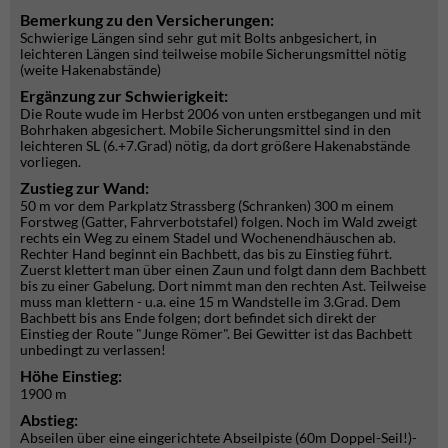
Bemerkung zu den Versicherungen:
Schwierige Längen sind sehr gut mit Bolts anbgesichert, in
leichteren Längen sind teilweise mobile Sicherungsmittel nötig
(weite Hakenabstände)
Ergänzung zur Schwierigkeit:
Die Route wude im Herbst 2006 von unten erstbegangen und mit
Bohrhaken abgesichert. Mobile Sicherungsmittel sind in den
leichteren SL (6.+7.Grad) nötig, da dort größere Hakenabstände
vorliegen.
Zustieg zur Wand:
50 m vor dem Parkplatz Strassberg (Schranken) 300 m einem
Forstweg (Gatter, Fahrverbotstafel) folgen. Noch im Wald zweigt
rechts ein Weg zu einem Stadel und Wochenendhäuschen ab.
Rechter Hand beginnt ein Bachbett, das bis zu Einstieg führt.
Zuerst klettert man über einen Zaun und folgt dann dem Bachbett
bis zu einer Gabelung. Dort nimmt man den rechten Ast. Teilweise
muss man klettern - u.a. eine 15 m Wandstelle im 3.Grad. Dem
Bachbett bis ans Ende folgen; dort befindet sich direkt der
Einstieg der Route "Junge Römer". Bei Gewitter ist das Bachbett
unbedingt zu verlassen!
Höhe Einstieg:
1900 m
Abstieg:
Abseilen über eine eingerichtete Abseilpiste (60m Doppel-Seil!)-