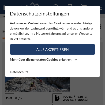
Datenschutzeinstellungen
Sollten Sie bereits ein Konto für unsere App haben, können Sie sich mit diesen Daten auch hier anmelden.
Touren
Klettersteig
Hohe Munde Westgrat Klettersteig
Auf unserer Webseite werden Cookies verwendet. Einige
davon werden zwingend benötigt, während es uns andere
HOHE MUNDE WESTGRAT KLETTERSTEIG
ermöglichen, Ihre Nutzererfahrung auf unserer Webseite
zu verbessern.
KLETTERSTEIG
(5)
LEICHT
TOURENINFO
ALLE AKZEPTIEREN
Mehr über die genutzten Cookies erfahren
Datenschutz
700
/ 1630
Hm
Hm
Diff.
B , 1-
2:00
/ 7:00
Std.
Std.