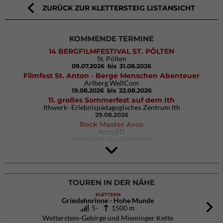
ZURÜCK ZUR KLETTERSTEIG LISTANSICHT
KOMMENDE TERMINE
14 BERGFILMFESTIVAL ST. PÖLTEN
St. Pölten
09.07.2026
bis 31.08.2026
Filmfest St. Anton - Berge Menschen Abenteuer
Arlberg WellCom
19.08.2026
bis 22.08.2026
11. großes Sommerfest auf dem Ith
Ithwerk- Erlebnispädagogisches Zentrum Ith
29.08.2026
Rock Master Arco
Arco (IT)
02.10.2026
bis 04.10.2026
9. Eiskletter Festival Osttirol
Eisparkt Osttirol
08.01.2027
bis 10.01.2027
TOUREN IN DER NÄHE
KLETTERN
Grieslehnrinne - Hohe Munde
5-
1500 m
Wetterstein-Gebirge und Mieminger Kette