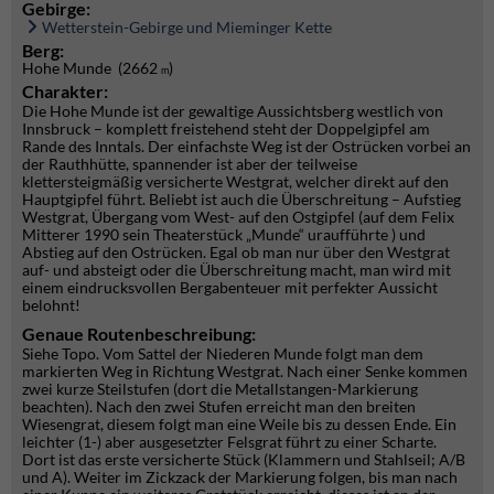
Gebirge:
Wetterstein-Gebirge und Mieminger Kette
Berg:
Hohe Munde (2662
)
m
Charakter:
Die Hohe Munde ist der gewaltige Aussichtsberg westlich von
Innsbruck – komplett freistehend steht der Doppelgipfel am
Rande des Inntals. Der einfachste Weg ist der Ostrücken vorbei an
der Rauthhütte, spannender ist aber der teilweise
klettersteigmäßig versicherte Westgrat, welcher direkt auf den
Hauptgipfel führt. Beliebt ist auch die Überschreitung – Aufstieg
Westgrat, Übergang vom West- auf den Ostgipfel (auf dem Felix
Mitterer 1990 sein Theaterstück „Munde“ uraufführte ) und
Abstieg auf den Ostrücken. Egal ob man nur über den Westgrat
auf- und absteigt oder die Überschreitung macht, man wird mit
einem eindrucksvollen Bergabenteuer mit perfekter Aussicht
belohnt!
Genaue Routenbeschreibung:
Siehe Topo. Vom Sattel der Niederen Munde folgt man dem
markierten Weg in Richtung Westgrat. Nach einer Senke kommen
zwei kurze Steilstufen (dort die Metallstangen-Markierung
beachten). Nach den zwei Stufen erreicht man den breiten
Wiesengrat, diesem folgt man eine Weile bis zu dessen Ende. Ein
leichter (1-) aber ausgesetzter Felsgrat führt zu einer Scharte.
Dort ist das erste versicherte Stück (Klammern und Stahlseil; A/B
und A). Weiter im Zickzack der Markierung folgen, bis man nach