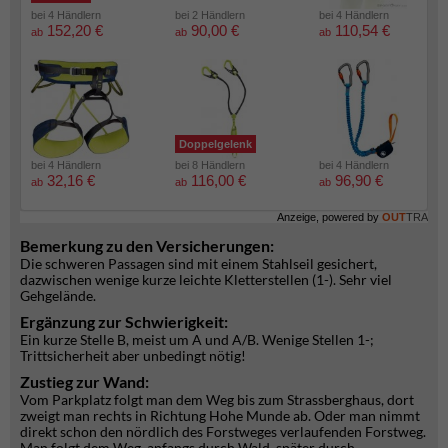
bei 4 Händlern
bei 2 Händlern
bei 4 Händlern
152,20 €
90,00 €
110,54 €
ab
ab
ab
Doppelgelenk
bei 4 Händlern
bei 8 Händlern
bei 4 Händlern
32,16 €
116,00 €
96,90 €
ab
ab
ab
Anzeige, powered by
OUT
TRA
Bemerkung zu den Versicherungen:
Die schweren Passagen sind mit einem Stahlseil gesichert,
dazwischen wenige kurze leichte Kletterstellen (1-). Sehr viel
Gehgelände.
Ergänzung zur Schwierigkeit:
Ein kurze Stelle B, meist um A und A/B. Wenige Stellen 1-;
Trittsicherheit aber unbedingt nötig!
Zustieg zur Wand:
Vom Parkplatz folgt man dem Weg bis zum Strassberghaus, dort
zweigt man rechts in Richtung Hohe Munde ab. Oder man nimmt
direkt schon den nördlich des Forstweges verlaufenden Forstweg.
Man folgt dem Weg, anfangs durch Wald, später durch