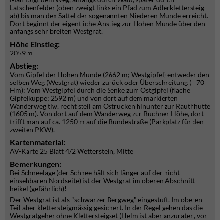
Latschenfelder (oben zweigt links ein Pfad zum Adlerklettersteig
ab) bis man den Sattel der sogenannten Niederen Munde erreicht.
Dort beginnt der eigentliche Anstieg zur Hohen Munde über den
anfangs sehr breiten Westgrat.
Höhe Einstieg:
2059 m
Abstieg:
Vom Gipfel der Hohen Munde (2662 m; Westgipfel) entweder den
selben Weg (Westgrat) wieder zurück oder Überschreitung (+ 70
Hm): Vom Westgipfel durch die Senke zum Ostgipfel (flache
Gipfelkuppe; 2592 m) und von dort auf dem markierten
Wanderweg tlw. recht steil am Ostrücken hinunter zur Rauthhütte
(1605 m). Von dort auf dem Wanderweg zur Buchner Höhe, dort
trifft man auf ca. 1250 m auf die Bundestraße (Parkplatz für den
zweiten PKW).
Kartenmaterial:
AV-Karte 25 Blatt 4/2 Wetterstein, Mitte
Bemerkungen:
Bei Schneelage (der Schnee hält sich länger auf der nicht
einsehbaren Nordseite) ist der Westgrat im oberen Abschnitt
heikel (gefährlich)!
Der Westgrat ist als "schwarzer Bergweg" eingestuft. Im oberen
Teil aber klettersteigmässig gesichert. In der Regel gehen das die
Westgratgeher ohne Klettersteigset (Helm ist aber anzuraten, vor