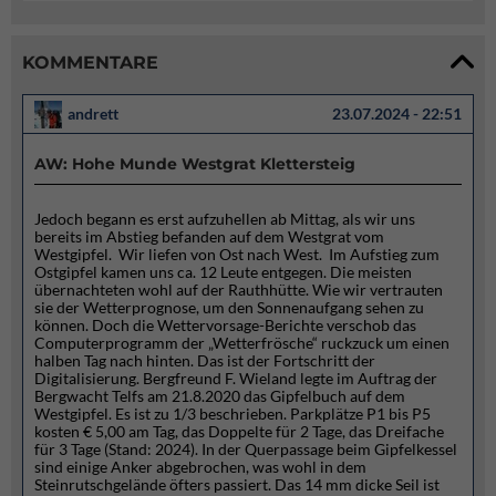
KOMMENTARE
andrett
23.07.2024 - 22:51
AW: Hohe Munde Westgrat Klettersteig
Jedoch begann es erst aufzuhellen ab Mittag, als wir uns
bereits im Abstieg befanden auf dem Westgrat vom
Westgipfel. Wir liefen von Ost nach West. Im Aufstieg zum
Ostgipfel kamen uns ca. 12 Leute entgegen. Die meisten
übernachteten wohl auf der Rauthhütte. Wie wir vertrauten
sie der Wetterprognose, um den Sonnenaufgang sehen zu
können. Doch die Wettervorsage-Berichte verschob das
Computerprogramm der „Wetterfrösche“ ruckzuck um einen
halben Tag nach hinten. Das ist der Fortschritt der
Digitalisierung. Bergfreund F. Wieland legte im Auftrag der
Bergwacht Telfs am 21.8.2020 das Gipfelbuch auf dem
Westgipfel. Es ist zu 1/3 beschrieben. Parkplätze P1 bis P5
kosten € 5,00 am Tag, das Doppelte für 2 Tage, das Dreifache
für 3 Tage (Stand: 2024). In der Querpassage beim Gipfelkessel
sind einige Anker abgebrochen, was wohl in dem
Steinrutschgelände öfters passiert. Das 14 mm dicke Seil ist