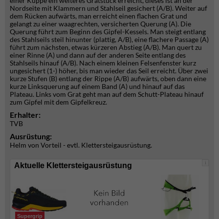
einer Kuppe ein weiteres Gratstück erreicht, dieses ist an der
Nordseite mit Klammern und Stahlseil gesichert (A/B). Weiter auf
dem Rücken aufwärts, man erreicht einen flachen Grat und
gelangt zu einer waagrechten, versicherten Querung (A). Die
Querung führt zum Beginn des Gipfel-Kessels. Man steigt entlang
des Stahlseils steil hinunter (plattig, A/B), eine flachere Passage (A)
führt zum nächsten, etwas kürzeren Abstieg (A/B). Man quert zu
einer Rinne (A) und dann auf der anderen Seite entlang des
Stahlseils hinauf (A/B). Nach einem kleinen Felsenfenster kurz
ungesichert (1-) höher, bis man wieder das Seil erreicht. Über zwei
kurze Stufen (B) entlang der Rippe (A/B) aufwärts, oben dann eine
kurze Linksquerung auf einem Band (A) und hinauf auf das
Plateau. Links vom Grat geht man auf dem Schutt-Plateau hinauf
zum Gipfel mit dem Gipfelkreuz.
Erhalter:
TVB
Ausrüstung:
Helm von Vorteil - evtl. Klettersteigausrüstung.
i
Aktuelle Klettersteigausrüstung
Supergrip