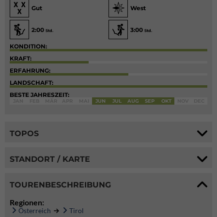
Gut
West
2:00
3:00
Std.
Std.
KONDITION:
KRAFT:
ERFAHRUNG:
LANDSCHAFT:
BESTE JAHRESZEIT:
JAN
FEB
MÄR
APR
MAI
JUN
JUL
AUG
SEP
OKT
NOV
DEC
TOPOS
STANDORT / KARTE
TOURENBESCHREIBUNG
Regionen:
Österreich
Tirol