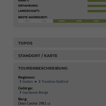
KRAFT:
ERFAHRUNG:
LANDSCHAFT:
BESTE JAHRESZEIT:
JAN
FEB
MÄR
APR
MAI
TOPOS
STANDORT / KARTE
TOURENBESCHREIBUNG
Regionen:
Italien
Trentino-Südtirol
Gebirge:
Gardasee-Berge
Berg:
Doss Casina (981
)
m