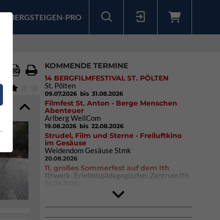
BERGSTEIGEN-PRO
Sollten Sie bereits ein Konto für unsere App haben, können Sie sich mit diesen Daten auch hier anmelden.
KOMMENDE TERMINE
14 BERGFILMFESTIVAL ST. PÖLTEN
St. Pölten
09.07.2026
bis 31.08.2026
Filmfest St. Anton - Berge Menschen
Abenteuer
Arlberg WellCom
19.08.2026
bis 22.08.2026
Strudel, Film und Sterne - Freiluftkino
im Gesäuse
Weidendom Gesäuse Stmk
20.08.2026
11. großes Sommerfest auf dem Ith
Ithwerk- Erlebnispädagogisches Zentrum Ith
29.08.2026
Rock Master Arco
Arco (IT)
02.10.2026
bis 04.10.2026