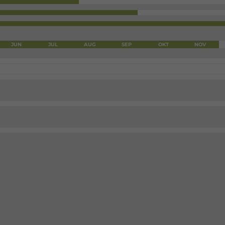
JUN
JUL
AUG
SEP
OKT
NOV