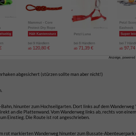
Mammut - Core
Petzl Scor
a
Protect Dry Rope
Eashook
elseitig
Hält Kantensturz
Super lei
Petzl Luna
ern
bei 9 Händlern
bei 8 Händlern
bei 7 Händ
€
120,80 €
71,39 €
97,74
ab
ab
ab
Anzeige, powered
hrhaken abgesichert (stürzen sollte man aber nicht!)
n.
e-Bahn, hinunter zum Hochseilgarten. Dort links auf dem Wanderweg 
irekt an die Plattenwand. Vom Wanderweg links ab, rechts von eine
m Einstieg. Die Route ist rot angeschrieben.
 dem rot markierten Wanderweg hinunter zum Bussate-Abenteuerpark