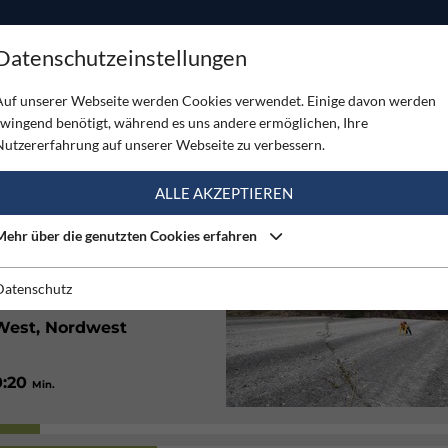
ODUKTE
TOUREN
SERVICE
SHOP
MAGAZINE
Datenschutzeinstellungen
ocche
Auf unserer Webseite werden Cookies verwendet. Einige davon werden
zwingend benötigt, während es uns andere ermöglichen, Ihre
OCCHE
Nutzererfahrung auf unserer Webseite zu verbessern.
(2)
ALLE AKZEPTIEREN
Mehr über die genutzten Cookies erfahren
Gut
Datenschutz
West, Nordwest
0:20
Min.