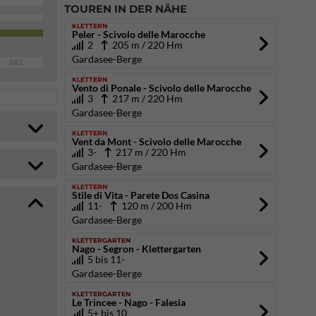
TOUREN IN DER NÄHE
KLETTERN
Peler - Scivolo delle Marocche
2
205 m / 220 Hm
Gardasee-Berge
DEC
KLETTERN
Vento di Ponale - Scivolo delle Marocche
3
217 m / 220 Hm
Gardasee-Berge
KLETTERN
Vent da Mont - Scivolo delle Marocche
3-
217 m / 220 Hm
Gardasee-Berge
KLETTERN
Stile di Vita - Parete Dos Casina
11-
120 m / 200 Hm
Gardasee-Berge
KLETTERGARTEN
Nago - Segron - Klettergarten
5 bis 11-
Gardasee-Berge
KLETTERGARTEN
Le Trincee - Nago - Falesia
5+ bis 10