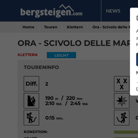
NEWS
PR
Home
Touren
Klettern
Ora - Scivolo delle Mar
ORA - SCIVOLO DELLE MAR
KLETTERN
LEICHT
TOURENINFO
Diff.
2
190
/ 220
m
Hm
2:10
/ 2:45
Std.
Std.
0:15
Min.
KONDITION: