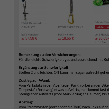
Edelrid Bo
Black Diamond
Solide + vi
CAMALOT
DYON EXPRESS KS
bei 9 Händlern
bei 3 Händlern
bei 6 Händl
57,58 €
18,55 €
86,69 
ab
ab
ab
2.91€ / m
Bemerkung zu den Versicherungen:
Für die leichte Schwierigkeit gut und ausreichend mit Bo
Ergänzung zur Schwierigkeit:
Stellen 2 und leichter. Oft kann man sogar aufrecht gehe
Zustieg zur Wand:
Vom Parkplatz in den Abenteuer Park, vorbei an der Bik
Tempesta" (Forstweg) etwas aufwärts, man kommt fast d
Steingraben aufwärts (rote Markierung an Bäumen) bis zu
Abstieg:
Vom Strommasten (dort endet die Tour) nach links auf