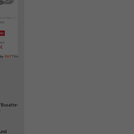
pio
cht
lern
 €
 by
OUT
TRA
"Busatte-
m
 und