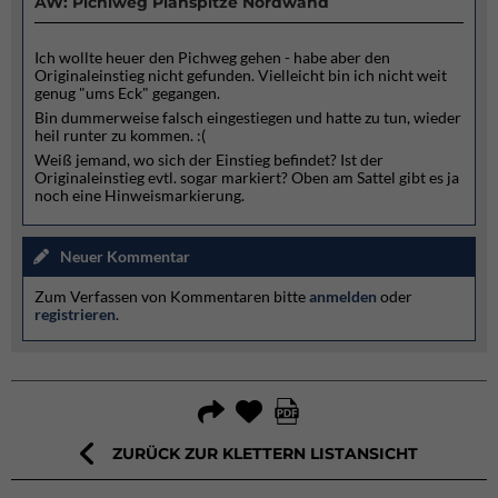
AW: Pichlweg Planspitze Nordwand
Ich wollte heuer den Pichweg gehen - habe aber den
Originaleinstieg nicht gefunden. Vielleicht bin ich nicht weit
genug "ums Eck" gegangen.
Bin dummerweise falsch eingestiegen und hatte zu tun, wieder
heil runter zu kommen. :(
Weiß jemand, wo sich der Einstieg befindet? Ist der
Originaleinstieg evtl. sogar markiert? Oben am Sattel gibt es ja
noch eine Hinweismarkierung.
Neuer Kommentar
Zum Verfassen von Kommentaren bitte
anmelden
oder
registrieren
.
ZURÜCK ZUR KLETTERN LISTANSICHT