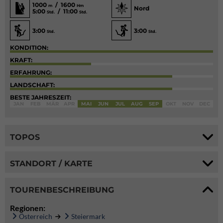
1000
/ 1600
m
Hm
Nord
5:00
/ 11:00
Std.
Std.
3:00
3:00
Std.
Std.
KONDITION:
KRAFT:
ERFAHRUNG:
LANDSCHAFT:
BESTE JAHRESZEIT:
JAN
FEB
MÄR
APR
MAI
JUN
JUL
AUG
SEP
OKT
NOV
DEC
TOPOS
STANDORT / KARTE
TOURENBESCHREIBUNG
Regionen:
Österreich
Steiermark