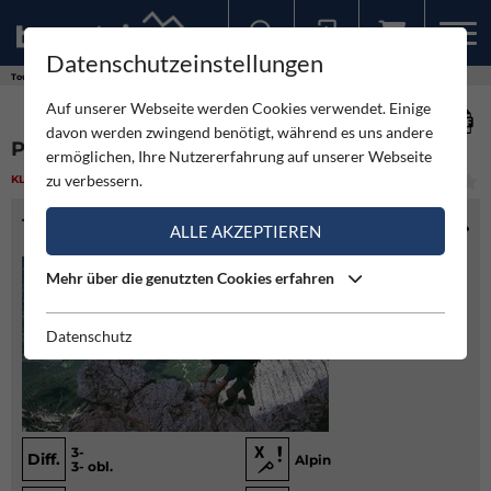
Datenschutzeinstellungen
Sollten Sie bereits ein Konto für unsere App haben, können Sie sich mit diesen Daten auch hier anmelden.
Touren
Klettern
Pichlweg Planspitze Nordwand
Auf unserer Webseite werden Cookies verwendet. Einige
davon werden zwingend benötigt, während es uns andere
PICHLWEG PLANSPITZE NORDWAND
ermöglichen, Ihre Nutzererfahrung auf unserer Webseite
zu verbessern.
KLETTERN
(3)
LEICHT
TOURENINFO
ALLE AKZEPTIEREN
Mehr über die genutzten Cookies erfahren
Datenschutz
3-
Diff.
Alpin
3- obl.