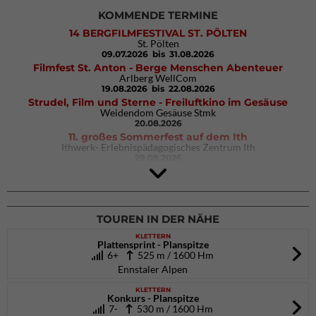
KOMMENDE TERMINE
14 BERGFILMFESTIVAL ST. PÖLTEN
St. Pölten
09.07.2026
bis 31.08.2026
Filmfest St. Anton - Berge Menschen Abenteuer
Arlberg WellCom
19.08.2026
bis 22.08.2026
Strudel, Film und Sterne - Freiluftkino im Gesäuse
Weidendom Gesäuse Stmk
20.08.2026
11. großes Sommerfest auf dem Ith
Ithwerk- Erlebnispädagogisches Zentrum Ith
29.08.2026
4Blocs KIDS 2026
DAV Kletter- & Boulderzentrum München Süd (Thalkirchen)
26.09.2026
TOUREN IN DER NÄHE
KLETTERN
Plattensprint - Planspitze
6+
525 m / 1600 Hm
Ennstaler Alpen
KLETTERN
Konkurs - Planspitze
7-
530 m / 1600 Hm