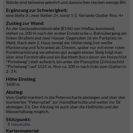
Stände sind teilweise gebohrt und dazwischen stecken wenige BH.
Ergänzung zur Schwierigkeit:
eine Stelle 3-, zwei Stellen 2+, sonst 1-2. Variante Glatter Riss: 4+
Zustieg zur Wand:
An der Gesäusebundesstraße (B146) von Hieflau kommend,
stehen ca. 200 m nach der ersten Ennsbrücke u. Bahnübergang am
linken Straßenrand zwei Häuser. Gegenüber ist ein Parkplatz im
Wald. Nach dem 2. Haus zweigt der Höllersteig (rot-weiße
Markierung und Schranke) ab. Diesem, später nur mit einer roten
Punktmarkierung versehenen gut ausgetretenen Steig folgt man
über eine Forststraße und ein Bachbett (kurz davor ein Holzschild
"Pichelweg") steil aufwärts bis unter die Planspitze (2.Holzschild
"Pichelweg") auf 1525 m. Nun ca. 100 m nach links zum Glatterris.
2- 3 h.
Höhe Einstieg:
1600 m
Abstieg:
Vom Gipfel markiert in die Peternscharte absteigen und über den
markierten "Peternpfad" zur Haindlkarhütte und weiter ins Tal
absteigen 3 h. Der Abstieg ist auch über die Heßhütte und der
Wasserfallweg möglich.
Stützpunkt:
Hesshütte
Kartenmaterial: