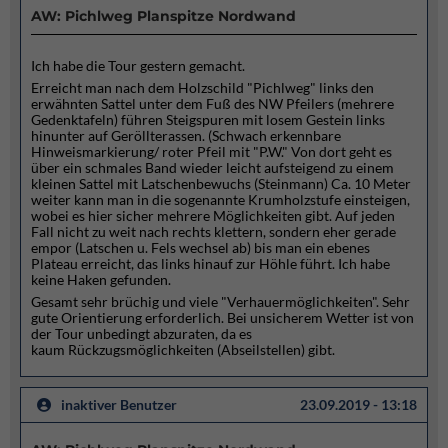
AW: Pichlweg Planspitze Nordwand
Ich habe die Tour gestern gemacht.
Erreicht man nach dem Holzschild "Pichlweg" links den
erwähnten Sattel unter dem Fuß des NW Pfeilers (mehrere
Gedenktafeln) führen Steigspuren mit losem Gestein links
hinunter auf Geröllterassen. (Schwach erkennbare
Hinweismarkierung/ roter Pfeil mit "P.W." Von dort geht es
über ein schmales Band wieder leicht aufsteigend zu einem
kleinen Sattel mit Latschenbewuchs (Steinmann) Ca. 10 Meter
weiter kann man in die sogenannte Krumholzstufe einsteigen,
wobei es hier sicher mehrere Möglichkeiten gibt. Auf jeden
Fall nicht zu weit nach rechts klettern, sondern eher gerade
empor (Latschen u. Fels wechsel ab) bis man ein ebenes
Plateau erreicht, das links hinauf zur Höhle führt. Ich habe
keine Haken gefunden.
Gesamt sehr brüchig und viele "Verhauermöglichkeiten". Sehr
gute Orientierung erforderlich. Bei unsicherem Wetter ist von
der Tour unbedingt abzuraten, da es
kaum Rückzugsmöglichkeiten (Abseilstellen) gibt.
inaktiver Benutzer
23.09.2019 - 13:18