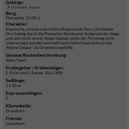
Gebirge:
Ennstaler Alpen
Berg:
Planspitze (2120
)
m
Charakter:
Klassische, schöne und relativ oft gemachte Tour. Leichtester
Durchstieg durch die Planspitze Nordwand. Aufgrund der länge
und sein nicht immer festes Gestein sollte der Pichlweg nicht
unterschätzt werden und stellt auch hohe Ansprüche an das
'Alpine Gespür' als Orientierungshilfe.
Genaue Routenbeschreibung:
Siehe Topo!
Erstbegeher / Erstbesteiger:
E. Pichl und F. Panzer 10.6.1900
Seillänge:
1 x 50 m
Expressschlingen:
5
Klemmkeile:
Grundsort.
Friends:
Grundsort.