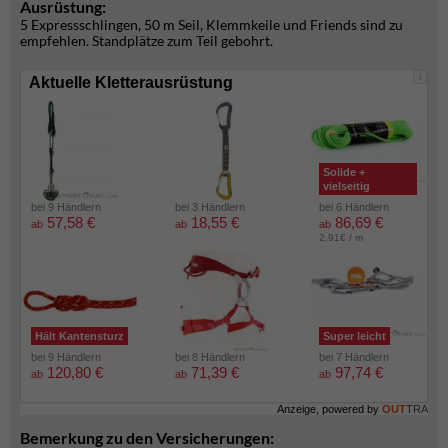
Ausrüstung:
5 Expressschlingen, 50 m Seil, Klemmkeile und Friends sind zu
empfehlen. Standplätze zum Teil gebohrt.
i
Aktuelle Kletterausrüstung
Solide +
vielseitig
bei 9 Händlern
bei 3 Händlern
bei 6 Händlern
57,58 €
18,55 €
86,69 €
ab
ab
ab
2.91€ / m
Hält Kantensturz
Super leicht
bei 9 Händlern
bei 8 Händlern
bei 7 Händlern
120,80 €
71,39 €
97,74 €
ab
ab
ab
Anzeige, powered by
OUT
TRA
Bemerkung zu den Versicherungen: