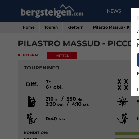
NEWS
PR
Home
Touren
Klettern
Pilastro Massud - Picco
PILASTRO MASSUD - PICCO
KLETTERN
MITTEL
TOURENINFO
7+
Diff.
6+ obl.
210
/ 550
m
Hm
2:30
/ 4:10
Std.
Std.
0:40
Min.
KONDITION: