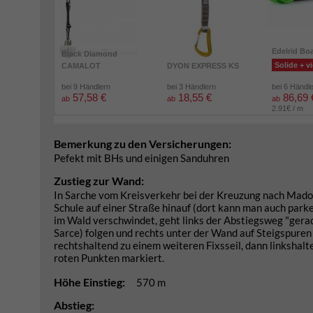
Edelrid Bo
Black Diamond
Solide + vi
CAMALOT
DYON EXPRESS KS
bei 9 Händlern
bei 3 Händlern
bei 6 Händl
57,58 €
18,55 €
86,69 
ab
ab
ab
2.91€ / m
Bemerkung zu den Versicherungen:
Pefekt mit BHs und einigen Sanduhren
Zustieg zur Wand:
In Sarche vom Kreisverkehr bei der Kreuzung nach Mado
Schule auf einer Straße hinauf (dort kann man auch park
im Wald verschwindet, geht links der Abstiegsweg "gerad
Sarce) folgen und rechts unter der Wand auf Steigspuren 
rechtshaltend zu einem weiteren Fixsseil, dann linkshalt
roten Punkten markiert.
Höhe Einstieg:
570 m
Abstieg: