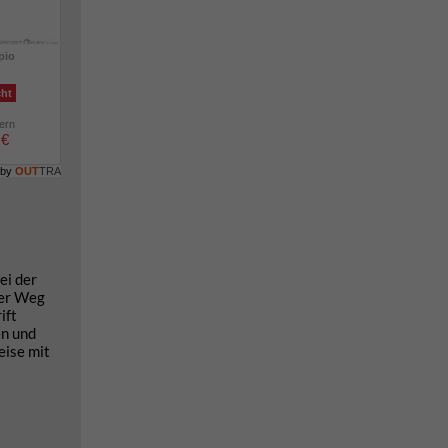
pio
cht
lern
 €
 by
OUT
TRA
ei der
der Weg
ift
en und
eise mit