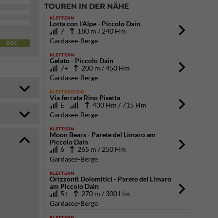
TOUREN IN DER NÄHE
KLETTERN
Lotta con l'Alpe - Piccolo Dain
7
180 m / 240 Hm
Gardasee-Berge
DEC
KLETTERN
Gelato - Piccolo Dain
7+
200 m / 450 Hm
Gardasee-Berge
KLETTERSTEIG
Via ferrata Rino Pisetta
E
430 Hm / 715 Hm
Gardasee-Berge
KLETTERN
Moon Bears - Parete del Limaro am
Piccolo Dain
6
265 m / 250 Hm
Gardasee-Berge
KLETTERN
Orizzonti Dolomitici - Parete del Limaro
am Piccolo Dain
5+
270 m / 300 Hm
Gardasee-Berge
KLETTERN