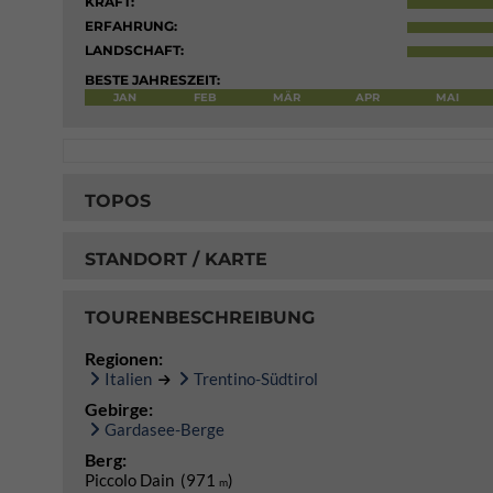
KRAFT:
ERFAHRUNG:
LANDSCHAFT:
BESTE JAHRESZEIT:
JAN
FEB
MÄR
APR
MAI
TOPOS
STANDORT / KARTE
TOURENBESCHREIBUNG
Regionen:
Italien
Trentino-Südtirol
Gebirge:
Gardasee-Berge
Berg:
Piccolo Dain (971
)
m