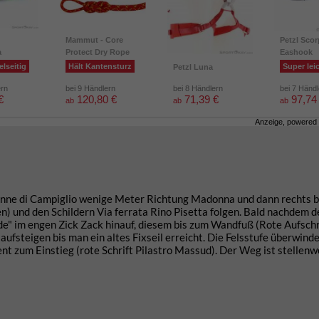
Mammut - Core
Petzl Scor
a
Protect Dry Rope
Eashook
elseitig
Hält Kantensturz
Super lei
Petzl Luna
ern
bei 9 Händlern
bei 8 Händlern
bei 7 Händ
€
120,80 €
71,39 €
97,74
ab
ab
ab
Anzeige, powered
nne di Campiglio wenige Meter Richtung Madonna und dann rechts b
en) und den Schildern Via ferrata Rino Pisetta folgen. Bald nachdem 
e" im engen Zick Zack hinauf, diesem bis zum Wandfuß (Rote Aufschr
aufsteigen bis man ein altes Fixseil erreicht. Die Felsstufe überwind
ent zum Einstieg (rote Schrift Pilastro Massud). Der Weg ist stellenw