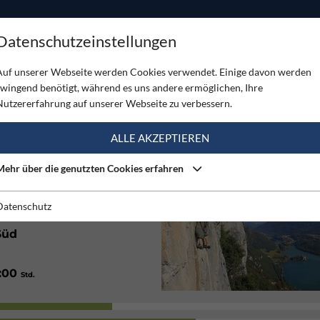
ODUKTE
TOUREN
SERVICE
SHOP
MAGAZINE
Datenschutzeinstellungen
lo Dain
Auf unserer Webseite werden Cookies verwendet. Einige davon werden
zwingend benötigt, während es uns andere ermöglichen, Ihre
LO DAIN
Nutzererfahrung auf unserer Webseite zu verbessern.
(1)
ALLE AKZEPTIEREN
Mehr über die genutzten Cookies erfahren
Sehr gut
Datenschutz
Süd
1:00
Std.