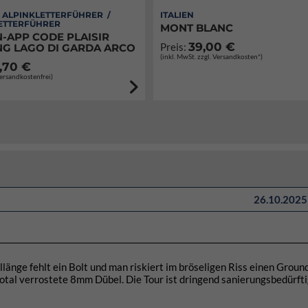
/ ALPINKLETTERFÜHRER /
ITALIEN
ETTERFÜHRER
MONT BLANC
-APP CODE PLAISIR
39,00 €
Preis:
NG LAGO DI GARDA ARCO
(inkl. MwSt. zzgl. Versandkosten*)
,70 €
Versandkostenfrei)
26.10.2025 
llänge fehlt ein Bolt und man riskiert im bröseligen Riss einen Groun
total verrostete 8mm Dübel. Die Tour ist dringend sanierungsbedürfti