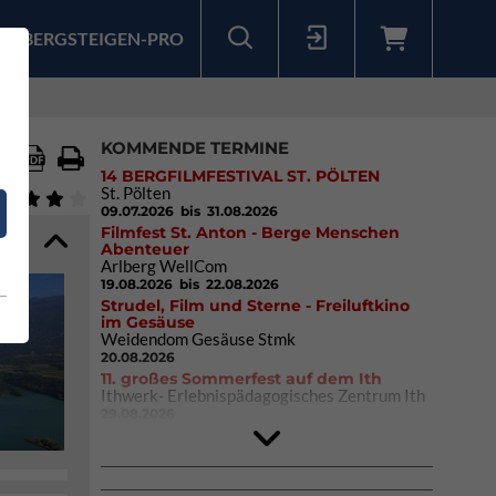
BERGSTEIGEN-PRO
Sollten Sie bereits ein Konto für unsere App haben, können Sie sich mit diesen Daten auch hier anmelden.
KOMMENDE TERMINE
14 BERGFILMFESTIVAL ST. PÖLTEN
St. Pölten
09.07.2026
bis 31.08.2026
Filmfest St. Anton - Berge Menschen
Abenteuer
Arlberg WellCom
19.08.2026
bis 22.08.2026
Strudel, Film und Sterne - Freiluftkino
im Gesäuse
Weidendom Gesäuse Stmk
20.08.2026
11. großes Sommerfest auf dem Ith
Ithwerk- Erlebnispädagogisches Zentrum Ith
29.08.2026
4Blocs KIDS 2026
DAV Kletter- & Boulderzentrum München
Süd (Thalkirchen)
26.09.2026