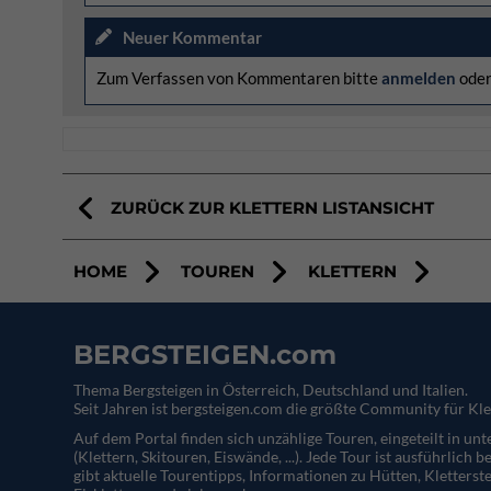
Neuer Kommentar
Zum Verfassen von Kommentaren bitte
anmelden
ode
ZURÜCK ZUR KLETTERN LISTANSICHT
HOME
TOUREN
KLETTERN
BERGSTEIGEN.com
Thema Bergsteigen in Österreich, Deutschland und Italien.
Seit Jahren ist bergsteigen.com die größte Community für Kle
Auf dem Portal finden sich unzählige Touren, eingeteilt in un
(Klettern, Skitouren, Eiswände, ...). Jede Tour ist ausführlich b
gibt aktuelle Tourentipps, Informationen zu Hütten, Kletterste