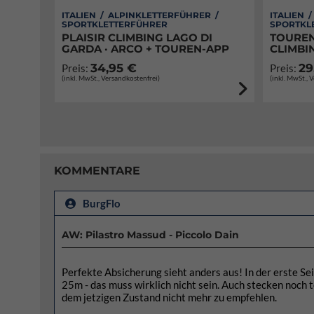
ITALIEN / ALPINKLETTERFÜHRER /
ITALIEN 
SPORTKLETTERFÜHRER
SPORTKL
PLAISIR CLIMBING LAGO DI
TOUREN
GARDA · ARCO + TOUREN-APP
CLIMBI
34,95 €
29
Preis:
Preis:
(inkl. MwSt., Versandkostenfrei)
(inkl. MwSt., 
KOMMENTARE
BurgFlo
AW: Pilastro Massud - Piccolo Dain
Perfekte Absicherung sieht anders aus! In der erste Sei
25m - das muss wirklich nicht sein. Auch stecken noch 
dem jetzigen Zustand nicht mehr zu empfehlen.