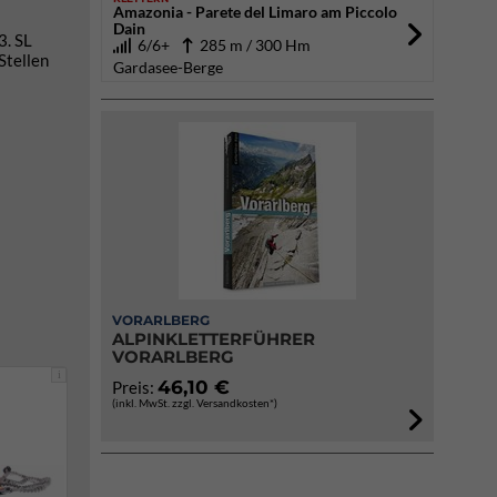
Amazonia - Parete del Limaro am Piccolo
Dain
3. SL
6/6+
285 m / 300 Hm
Stellen
Gardasee-Berge
VORARLBERG
ALPINKLETTERFÜHRER
VORARLBERG
i
46,10 €
Preis:
(inkl. MwSt. zzgl. Versandkosten*)