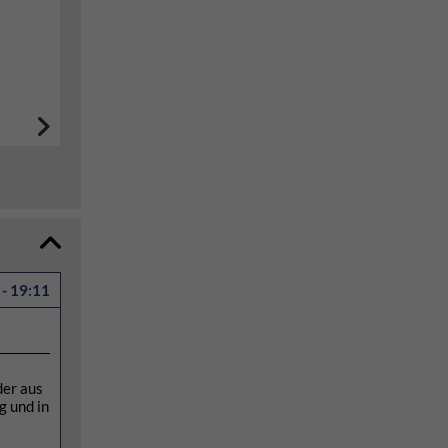
- 19:11
der aus
g und in