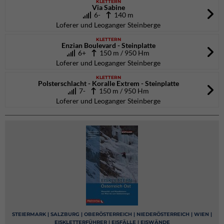
KLETTERN
Via Sabine
6-
140 m
Loferer und Leoganger Steinberge
KLETTERN
Enzian Boulevard - Steinplatte
6+
150 m / 950 Hm
Loferer und Leoganger Steinberge
KLETTERN
Polsterschlacht - Koralle Extrem - Steinplatte
7-
150 m / 950 Hm
Loferer und Leoganger Steinberge
STEIERMARK | SALZBURG | OBERÖSTERREICH | NIEDERÖSTERREICH | WIEN |
EISKLETTERFÜHRER | EISFÄLLE | EISWÄNDE