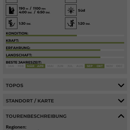
190
/ 1100
m
Hm
Süd
4:00
/ 6:50
Std.
Std.
1:30
1:20
Std.
Std.
KONDITION:
KRAFT:
ERFAHRUNG:
LANDSCHAFT:
BESTE JAHRESZEIT:
JAN
FEB
MÄR
APR
MAI
JUN
JUL
AUG
SEP
OKT
NOV
DEC
TOPOS
STANDORT / KARTE
TOURENBESCHREIBUNG
Regionen: