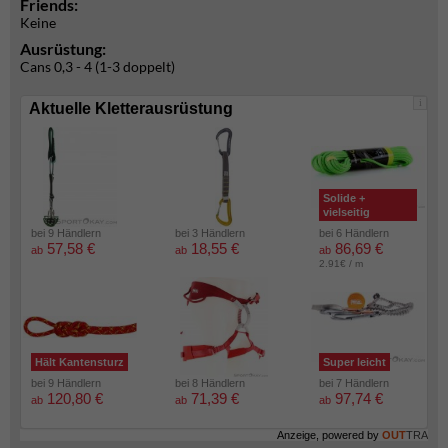
Friends:
Keine
Ausrüstung:
Cans 0,3 - 4 (1-3 doppelt)
i
Aktuelle Kletterausrüstung
Solide +
vielseitig
bei 9 Händlern
bei 3 Händlern
bei 6 Händlern
57,58 €
18,55 €
86,69 €
ab
ab
ab
2.91€ / m
Hält Kantensturz
Super leicht
bei 9 Händlern
bei 8 Händlern
bei 7 Händlern
120,80 €
71,39 €
97,74 €
ab
ab
ab
Anzeige, powered by
OUT
TRA