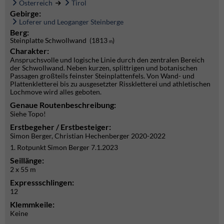
Österreich
Tirol
Gebirge:
Loferer und Leoganger Steinberge
Berg:
Steinplatte Schwollwand (1813
)
m
Charakter:
Anspruchsvolle und logische Linie durch den zentralen Bereich
der Schwollwand. Neben kurzen, splittrigen und botanischen
Passagen großteils feinster Steinplattenfels. Von Wand- und
Plattenkletterei bis zu ausgesetzter Risskletterei und athletischen
Lochmove wird alles geboten.
Genaue Routenbeschreibung:
Siehe Topo!
Erstbegeher / Erstbesteiger:
Simon Berger, Christian Hechenberger 2020-2022
1. Rotpunkt Simon Berger 7.1.2023
Seillänge:
2 x 55 m
Expressschlingen:
12
Klemmkeile:
Keine