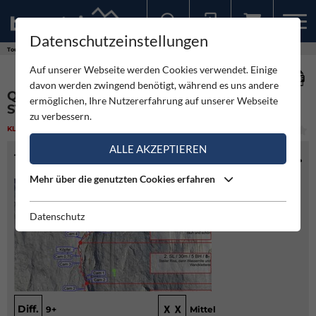
Datenschutzeinstellungen
Sollten Sie bereits ein Konto für unsere App haben, können Sie sich mit diesen Daten auch hier anmelden.
Touren
Klettern
Querulant - Schwollwand -Steinplatte
Auf unserer Webseite werden Cookies verwendet. Einige
davon werden zwingend benötigt, während es uns andere
QUERULANT - SCHWOLLWAND -
ermöglichen, Ihre Nutzererfahrung auf unserer Webseite
STEINPLATTE
zu verbessern.
KLETTERN
(2)
SCHWER
ALLE AKZEPTIEREN
TOURENINFO
Mehr über die genutzten Cookies erfahren
Datenschutz
Diff.
9+
Mittel