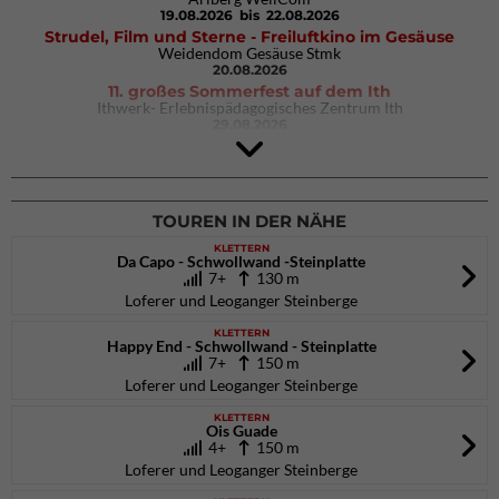
19.08.2026
bis 22.08.2026
Strudel, Film und Sterne - Freiluftkino im Gesäuse
Weidendom Gesäuse Stmk
20.08.2026
11. großes Sommerfest auf dem Ith
Ithwerk- Erlebnispädagogisches Zentrum Ith
29.08.2026
4Blocs KIDS 2026
DAV Kletter- & Boulderzentrum München Süd (Thalkirchen)
26.09.2026
TOUREN IN DER NÄHE
KLETTERN
Da Capo - Schwollwand -Steinplatte
7+
130 m
Loferer und Leoganger Steinberge
KLETTERN
Happy End - Schwollwand - Steinplatte
7+
150 m
Loferer und Leoganger Steinberge
KLETTERN
Ois Guade
4+
150 m
Loferer und Leoganger Steinberge