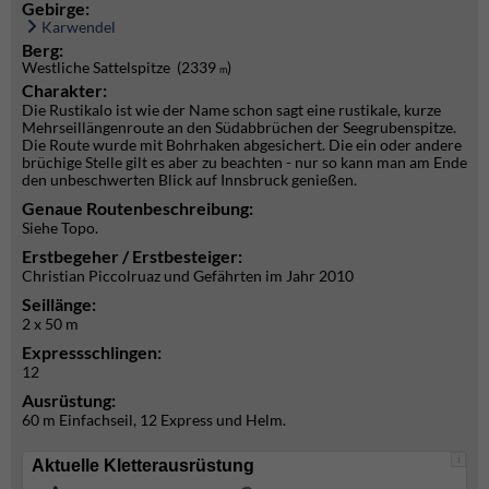
Gebirge:
Karwendel
Berg:
Westliche Sattelspitze (2339
)
m
Charakter:
Die Rustikalo ist wie der Name schon sagt eine rustikale, kurze
Mehrseillängenroute an den Südabbrüchen der Seegrubenspitze.
Die Route wurde mit Bohrhaken abgesichert. Die ein oder andere
brüchige Stelle gilt es aber zu beachten - nur so kann man am Ende
den unbeschwerten Blick auf Innsbruck genießen.
Genaue Routenbeschreibung:
Siehe Topo.
Erstbegeher / Erstbesteiger:
Christian Piccolruaz und Gefährten im Jahr 2010
Seillänge:
2 x 50 m
Expressschlingen:
12
Ausrüstung:
60 m Einfachseil, 12 Express und Helm.
i
Aktuelle Kletterausrüstung