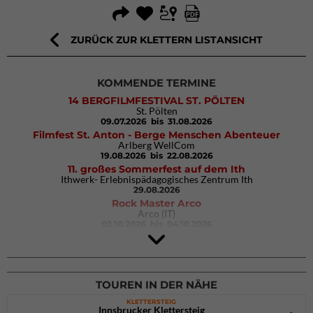
ZURÜCK ZUR KLETTERN LISTANSICHT
KOMMENDE TERMINE
14 BERGFILMFESTIVAL ST. PÖLTEN
St. Pölten
09.07.2026
bis 31.08.2026
Filmfest St. Anton - Berge Menschen Abenteuer
Arlberg WellCom
19.08.2026
bis 22.08.2026
11. großes Sommerfest auf dem Ith
Ithwerk- Erlebnispädagogisches Zentrum Ith
29.08.2026
Rock Master Arco
Arco (IT)
02.10.2026
bis 04.10.2026
9. Eiskletter Festival Osttirol
Eisparkt Osttirol
08.01.2027
bis 10.01.2027
TOUREN IN DER NÄHE
KLETTERSTEIG
Innsbrucker Klettersteig