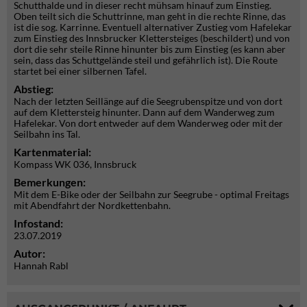
Schutthalde und in dieser recht mühsam hinauf zum Einstieg.
Oben teilt sich die Schuttrinne, man geht in die rechte Rinne, das
ist die sog. Karrinne. Eventuell alternativer Zustieg vom Hafelekar
zum Einstieg des Innsbrucker Klettersteiges (beschildert) und von
dort die sehr steile Rinne hinunter bis zum Einstieg (es kann aber
sein, dass das Schuttgelände steil und gefährlich ist). Die Route
startet bei einer silbernen Tafel.
Abstieg:
Nach der letzten Seillänge auf die Seegrubenspitze und von dort
auf dem Klettersteig hinunter. Dann auf dem Wanderweg zum
Hafelekar. Von dort entweder auf dem Wanderweg oder mit der
Seilbahn ins Tal.
Kartenmaterial:
Kompass WK 036, Innsbruck
Bemerkungen:
Mit dem E-Bike oder der Seilbahn zur Seegrube - optimal Freitags
mit Abendfahrt der Nordkettenbahn.
Infostand:
23.07.2019
Autor:
Hannah Rabl