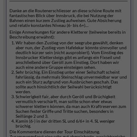
Danke an die Routenerschliesser an diese schöne Route mit
fantastischen Blick über Innsbruck, die bei Nutzung der
Bahnen einen kurzem Zustieg aufweisen. Gute Absicherung
und relativ konstantes Niveau (6- bis 6+)…
Einige Anmerkungen für andere Kletterer (teilweise bereits in
Beschreibung erwähnt):
Wir haben den Zustieg von der seegrube gewählt, denken
aber nun, der Zustieg vom Hafelekar könnte sinnvoller und
deutlich kürzer sein (nicht ausprobiert). Vom Einstieg des
Innsbrucker Klettersteigs gibt es anfangs ein Fixseil und
anschließend über Geröll zum Einstieg. Dort haben wir
auch eine andere Gruppe einsteigen sehen.
Sehr brüchig. Ein Einstieg unter einer Seilschaft scheint
fahrlässig, da mehrmals Steinschlag unvermeidbar war und
auch ein Sturz aufgrund von Ausbrüchen geschah. Das
sollte auch hinsichtlich der Seilwahl berücksichtigt
werden.
Schwierigkeit fair, aber durch Geröll und Brüchigkeit
vermutlich verschärft, man sollte schon eher etwas
schwerer klettern können, da man auch Kraftreserven zum
Suchen fester Griffe und Tritte suchen, besonders in
Seillänge 2 und 3.
Kamin (6-) in der dritten SL und 6/6+ in 4. SL weniger
brüchig.
Die Kommentare dienen der Tour Einschätzung.
Zusammengefasst eine sehr gut abgesicherte, aussichtsreiche