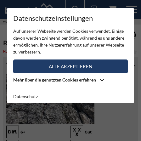
Datenschutzeinstellungen
Sollten Sie bereits ein Konto für unsere App haben, können Sie sich mit diesen Daten auch hier anmelden.
Touren
Klettern
Rustikalo - Seegrubenspitze
Auf unserer Webseite werden Cookies verwendet. Einige
davon werden zwingend benötigt, während es uns andere
RUSTIKALO - SEEGRUBENSPITZE
ermöglichen, Ihre Nutzererfahrung auf unserer Webseite
zu verbessern.
KLETTERN
(4)
MITTEL
TOURENINFO
ALLE AKZEPTIEREN
Mehr über die genutzten Cookies erfahren
Datenschutz
Diff.
6+
Gut