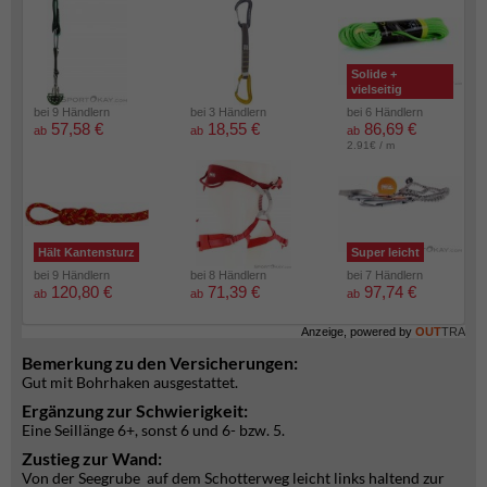
Solide +
vielseitig
bei 9 Händlern
bei 3 Händlern
bei 6 Händlern
57,58 €
18,55 €
86,69 €
ab
ab
ab
2.91€ / m
Hält Kantensturz
Super leicht
bei 9 Händlern
bei 8 Händlern
bei 7 Händlern
120,80 €
71,39 €
97,74 €
ab
ab
ab
Anzeige, powered by
OUT
TRA
Bemerkung zu den Versicherungen:
Gut mit Bohrhaken ausgestattet.
Ergänzung zur Schwierigkeit:
Eine Seillänge 6+, sonst 6 und 6- bzw. 5.
Zustieg zur Wand:
Von der Seegrube auf dem Schotterweg leicht links haltend zur