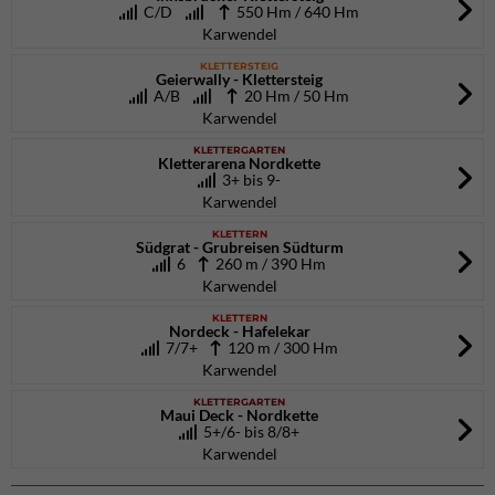
C/D
550 Hm / 640 Hm
Karwendel
KLETTERSTEIG
Geierwally - Klettersteig
A/B
20 Hm / 50 Hm
Karwendel
KLETTERGARTEN
Kletterarena Nordkette
3+ bis 9-
Karwendel
KLETTERN
Südgrat - Grubreisen Südturm
6
260 m / 390 Hm
Karwendel
KLETTERN
Nordeck - Hafelekar
7/7+
120 m / 300 Hm
Karwendel
KLETTERGARTEN
Maui Deck - Nordkette
5+/6- bis 8/8+
Karwendel