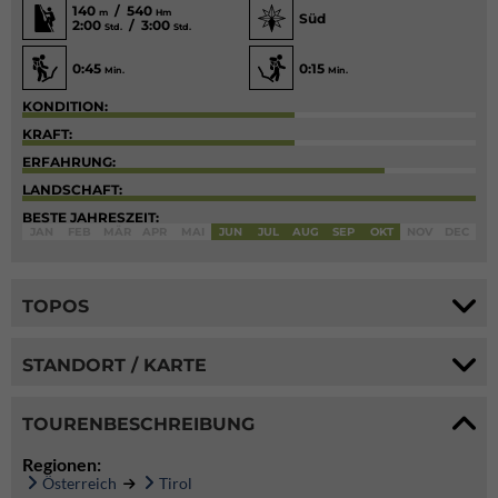
140
/ 540
m
Hm
Süd
2:00
/ 3:00
Std.
Std.
0:45
0:15
Min.
Min.
KONDITION:
KRAFT:
ERFAHRUNG:
LANDSCHAFT:
BESTE JAHRESZEIT:
JAN
FEB
MÄR
APR
MAI
JUN
JUL
AUG
SEP
OKT
NOV
DEC
TOPOS
STANDORT / KARTE
TOURENBESCHREIBUNG
Regionen:
Österreich
Tirol