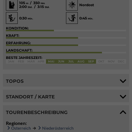
105
/ 350
m
Hm
Nordost
2:00
/ 3:15
Std.
Std.
0:30
0:45
Min.
Min.
KONDITION:
KRAFT:
ERFAHRUNG:
LANDSCHAFT:
BESTE JAHRESZEIT:
JAN
FEB
MÄR
APR
MAI
JUN
JUL
AUG
SEP
OKT
NOV
DEC
TOPOS
STANDORT / KARTE
TOURENBESCHREIBUNG
Regionen:
Österreich
Niederösterreich