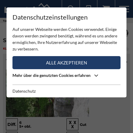
Datenschutzeinstellungen
Sollten Sie bereits ein Konto für unsere App haben, können Sie sich mit diesen Daten auch hier anmelden.
Touren
Klettern
Spirale - Verlorener Turm
Auf unserer Webseite werden Cookies verwendet. Einige
davon werden zwingend benötigt, während es uns andere
SPIRALE - VERLORENER TURM
ermöglichen, Ihre Nutzererfahrung auf unserer Webseite
zu verbessern.
KLETTERN
(1)
MITTEL
TOURENINFO
ALLE AKZEPTIEREN
Mehr über die genutzten Cookies erfahren
Datenschutz
6
Diff.
Gut
5+ obl.