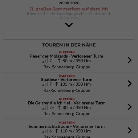
20.08.2026
11. großes Sommerfest auf dem Ith
Ithwerk- Erlebnispädagogisches Zentrum Ith
29.08.2026
4Blocs KIDS 2026
DAV Kletter- & Boulderzentrum München Süd (Thalkirchen)
26.09.2026
TOUREN IN DER NÄHE
KLETTERN
Feuer des Midgards - Verlorener Turm
7+
80 m / 350 Hm
Rax-Schneeberg-Gruppe
KLETTERN
Spätlese - Verlorener Turm
7
105 m / 350 Hm
Rax-Schneeberg-Gruppe
KLETTERN
Die Geister die ich rief - Verlorener Turm
7+
80 m / 350 Hm
Rax-Schneeberg-Gruppe
KLETTERN
Sommernachtstraum - Verlorener Turm
6
110 m / 350 Hm
Rax-Schneeberg-Gruppe