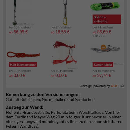
Solide +
vielseitig
bei 10 Händlern
bei 2 Händlern
bei 7 Händlern
56,95 €
18,55 €
86,69 €
ab
ab
ab
2.91€ / m
Hält Kantensturz
Super leicht
bei 10 Händlern
bei 10 Händlern
bei 10 Händlern
0,00 €
0,00 €
97,74 €
ab
ab
ab
Anzeige, powered by
OUT
TRA
Bemerkung zu den Versicherungen:
Gut mit Bohrhaken, Normalhaken und Sandurhen.
Zustieg zur Wand:
Höllental-Bundesstraße, Parkplatz beim Weichtalhaus. Von hier
dem Ferdinand Mayer Weg 20 min folgen. Kurz bevor er in einen
niedrigen Jungwald mündet geht es links zu den schon sichtbaren
Felsen (Wandfuss).