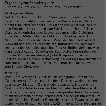
Ergänzung zur Schwierigkeit:
Eine Stelle 7-, Stellen 6+/6, meist um 6- und einfacher.
Zustieg zur Wand:
Auf der Asphaltstraße bis zur Abzweigung zur Sieblialm. Dort
dann links zur Sieblialm und weiter zur Riedereckalm. Weiter
hinauf zum Sattel (schöner Blick auf den Blankenstein) und auf
dem Weg den Hang querend zum Sattel unterhalb der Felsen.
Dort rechts, unterhalb der Südwände zum Einstieg (Tafel, man
muss über 5 Meter Schrofen UIAA 2 zum Einstieg hinauf).
Mountainbike: Am besten den PKW bei der Mautstelle abstellen.
Dann auf der Straße zum Parkplatz Hufnagelstube. Dort nach
rechts auf der Asphaltstraße hinauf bis zur Röthensteinalm. Man
kann noch etwas den Schotterweg flach weiter fahren, dort wo
links der Wanderweg abzweigt (Schild) deponiert man das
Fahrrad. Weiter auf dem Wanderweg in Richtung Blankenstein bis
zum Sattel unterhalb der Felsen. Dann unterhalb der Südwand
zum Einstieg (siehe oben).
Abstieg:
Vom Gipfel westlich zu einer steilen, sehr glatten Kaminrinne
(Bohrhaken zum Abseilen vorhanden). Diese entweder abseilen
oder ca. 2+ abklettern. Dann wieder etwas aufwärts auf einen
Gratturm. Dahinter in einer leichten Schrofenrinne hinunter. Am
Ende der Rinne nach links zur von oben gesehen linken Felsrinne
(nicht die einfacher erscheinende Grasrinne gerade hinunter). Am
linken (südlichen) Rand der Rinne abklettern (1-2), ganz unten die
letzten Meter direkt in der Rinne (1-2) hinunter. Am Ende dann auf