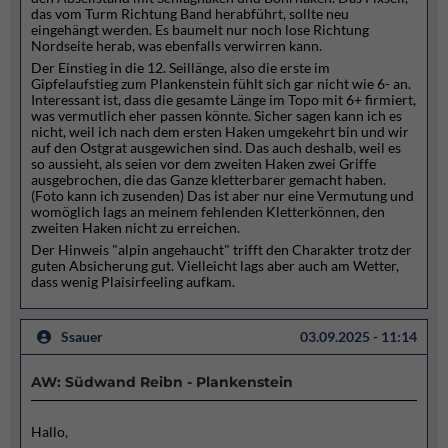
das vom Turm Richtung Band herabführt, sollte neu
eingehängt werden. Es baumelt nur noch lose Richtung
Nordseite herab, was ebenfalls verwirren kann.
Der Einstieg in die 12. Seillänge, also die erste im
Gipfelaufstieg zum Plankenstein fühlt sich gar nicht wie 6- an.
Interessant ist, dass die gesamte Länge im Topo mit 6+ firmiert,
was vermutlich eher passen könnte. Sicher sagen kann ich es
nicht, weil ich nach dem ersten Haken umgekehrt bin und wir
auf den Ostgrat ausgewichen sind. Das auch deshalb, weil es
so aussieht, als seien vor dem zweiten Haken zwei Griffe
ausgebrochen, die das Ganze kletterbarer gemacht haben.
(Foto kann ich zusenden) Das ist aber nur eine Vermutung und
womöglich lags an meinem fehlenden Kletterkönnen, den
zweiten Haken nicht zu erreichen.
Der Hinweis "alpin angehaucht" trifft den Charakter trotz der
guten Absicherung gut. Vielleicht lags aber auch am Wetter,
dass wenig Plaisirfeeling aufkam.
Ssauer
03.09.2025 - 11:14
AW: Südwand Reibn - Plankenstein
Hallo,