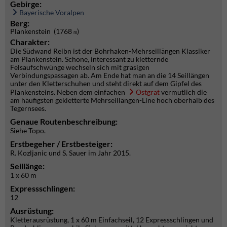
Gebirge:
Bayerische Voralpen
Berg:
Plankenstein (1768
)
m
Charakter:
Die Südwand Reibn ist der Bohrhaken-Mehrseillängen Klassiker
am Plankenstein. Schöne, interessant zu kletternde
Felsaufschwünge wechseln sich mit grasigen
Verbindungspassagen ab. Am Ende hat man an die 14 Seillängen
unter den Kletterschuhen und steht direkt auf dem Gipfel des
Plankensteins. Neben dem einfachen
Ostgrat
vermutlich die
am häufigsten gekletterte Mehrseillängen-Line hoch oberhalb des
Tegernsees.
Genaue Routenbeschreibung:
Siehe Topo.
Erstbegeher / Erstbesteiger:
R. Kozljanic und S. Sauer im Jahr 2015.
Seillänge:
1 x 60 m
Expressschlingen:
12
Ausrüstung:
Kletterausrüstung, 1 x 60 m Einfachseil, 12 Expressschlingen und