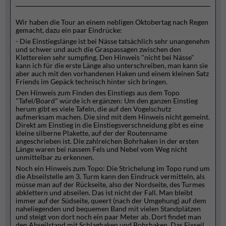
Wir haben die Tour an einem nebligen Oktobertag nach Regen
gemacht, dazu ein paar Eindrücke:
- Die Einstiegslänge ist bei Nässe tatsächlich sehr unangenehm
und schwer und auch die Graspassagen zwischen den
Klettereien sehr sumpfing. Den Hinweis "nicht bei Nässe"
kann ich für die erste Länge also unterschreiben, man kann sie
aber auch mit den vorhandenen Haken und einem kleinen Satz
Friends im Gepäck technisch hinter sich bringen.
Den Hinweis zum Finden des Einstiegs aus dem Topo
"Tafel/Board" würde ich ergänzen: Um den ganzen Einstieg
herum gibt es viele Tafeln, die auf den Vogelschutz
aufmerksam machen. Die sind mit dem Hinweis nicht gemeint.
Direkt am Einstieg in die Einstiegsverschneidung gibt es eine
kleine silberne Plakette, auf der der Routenname
angeschrieben ist. Die zahlreichen Bohrhaken in der ersten
Länge waren bei nassem Fels und Nebel vom Weg nicht
unmittelbar zu erkennen.
Noch ein Hinweis zum Topo: Die Strichelung im Topo rund um
die Abseilstelle am 3. Turm kann den Eindruck vermitteln, als
müsse man auf der Rückseite, also der Nordseite, des Turmes
abklettern und abseilen. Das ist nicht der Fall. Man bleibt
immer auf der Südseite, queert (nach der Umgehung) auf dem
naheliegenden und bequemen Band mit vielen Standplätzen
und steigt von dort noch ein paar Meter ab. Dort findet man
den Abseilstand mit Schlaghaken und Bohrhaken. Das Fixseil,