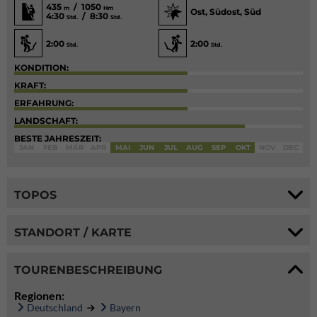
435
/ 1050
m
Hm
Ost, Südost, Süd
4:30
/ 8:30
Std.
Std.
2:00
2:00
Std.
Std.
KONDITION:
KRAFT:
ERFAHRUNG:
LANDSCHAFT:
BESTE JAHRESZEIT:
JAN
FEB
MÄR
APR
MAI
JUN
JUL
AUG
SEP
OKT
NOV
DEC
TOPOS
STANDORT / KARTE
TOURENBESCHREIBUNG
Regionen:
Deutschland
Bayern