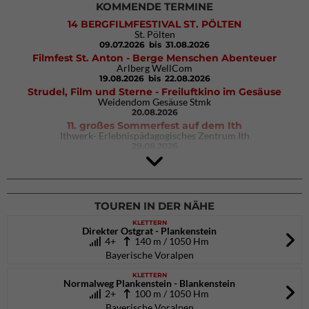
KOMMENDE TERMINE
14 BERGFILMFESTIVAL ST. PÖLTEN
St. Pölten
09.07.2026
bis 31.08.2026
Filmfest St. Anton - Berge Menschen Abenteuer
Arlberg WellCom
19.08.2026
bis 22.08.2026
Strudel, Film und Sterne - Freiluftkino im Gesäuse
Weidendom Gesäuse Stmk
20.08.2026
11. großes Sommerfest auf dem Ith
Ithwerk- Erlebnispädagogisches Zentrum Ith
29.08.2026
4Blocs KIDS 2026
DAV Kletter- & Boulderzentrum München Süd (Thalkirchen)
26.09.2026
TOUREN IN DER NÄHE
KLETTERN
Direkter Ostgrat - Plankenstein
4+
140 m / 1050 Hm
Bayerische Voralpen
KLETTERN
Normalweg Plankenstein - Blankenstein
2+
100 m / 1050 Hm
Bayerische Voralpen