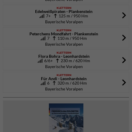
KLETTERN
Edelweißpiraten - Plankenstein
7+
125 m / 950 Hm
Bayerische Voralpen
KLETTERN
Peterchens Mondfahrt - Plankenstein
7
110 m / 950 Hm
Bayerische Voralpen
KLETTERN
Flora Bohra - Leonhardstein
6/6+
230 m / 620 Hm
Bayerische Voralpen
KLETTERN
Für Andi - Leonhardstein
6
320 m / 620 Hm
Bayerische Voralpen