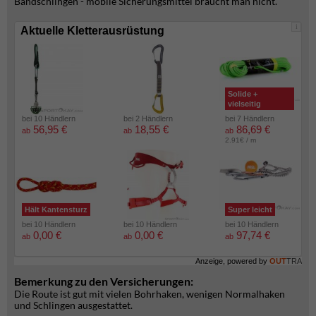
Bandschlingen - mobile Sicherungsmittel braucht man nicht.
i
Aktuelle Kletterausrüstung
Solide +
vielseitig
bei 10 Händlern
bei 2 Händlern
bei 7 Händlern
56,95 €
18,55 €
86,69 €
ab
ab
ab
2.91€ / m
Hält Kantensturz
Super leicht
bei 10 Händlern
bei 10 Händlern
bei 10 Händlern
0,00 €
0,00 €
97,74 €
ab
ab
ab
Anzeige, powered by
OUT
TRA
Bemerkung zu den Versicherungen:
Die Route ist gut mit vielen Bohrhaken, wenigen Normalhaken
und Schlingen ausgestattet.