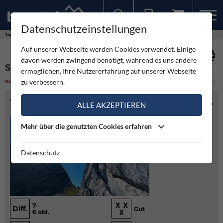
Datenschutzeinstellungen
Sollten Sie bereits ein Konto für unsere App haben, können Sie sich mit diesen Daten auch hier anmelden.
Touren
Klettern
Südwand Reibn - Plankenstein
Auf unserer Webseite werden Cookies verwendet. Einige
davon werden zwingend benötigt, während es uns andere
SÜDWAND REIBN - PLANKENSTEIN
ermöglichen, Ihre Nutzererfahrung auf unserer Webseite
zu verbessern.
KLETTERN
(1)
MITTEL
TOURENINFO
ALLE AKZEPTIEREN
Mehr über die genutzten Cookies erfahren
Datenschutz
7-
Diff.
Gut
6 obl.