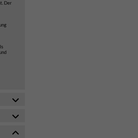
t. Der
tung
ls
 und