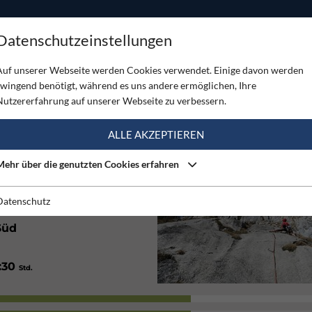
ODUKTE
TOUREN
SERVICE
SHOP
MAGAZINE
Datenschutzeinstellungen
tein
Auf unserer Webseite werden Cookies verwendet. Einige davon werden
zwingend benötigt, während es uns andere ermöglichen, Ihre
STEIN
Nutzererfahrung auf unserer Webseite zu verbessern.
(9)
ALLE AKZEPTIEREN
Mehr über die genutzten Cookies erfahren
Gut
Datenschutz
Süd
1:30
Std.