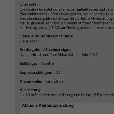
Charakter:
Die Route Flora Bohra ist eine der beliebtesten und ver
Plattenkletterei, unten etwas glatter, nach oben hin raue
Verschneidungskletterei, was für perfekte Abwechslung 
mal zu großem, sehr großem Andrang führen kann (dann m
Herbsttag um ca. 11:30 am Einstieg ankamen, waren an di
Genaue Routenbeschreibung:
Siehe Topo.
Erstbegeher / Erstbesteiger:
Daniel Hirsch und Toni Abbattista im Jahr 2012
Seillänge:
1 x 60 m
Expressschlingen:
12
Klemmkeile:
Grundsort
Ausrüstung:
1 x 60 m Seil, Kletterausrüstung und Helm; 12 Expressch
Aktuelle Kletterausrüstung