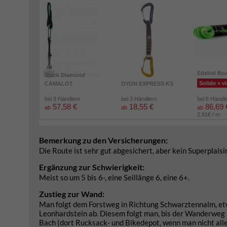
Edelrid Bo
Black Diamond
Solide + vi
CAMALOT
DYON EXPRESS KS
bei 9 Händlern
bei 3 Händlern
bei 6 Händl
57,58 €
18,55 €
86,69 
ab
ab
ab
2.91€ / m
Bemerkung zu den Versicherungen:
Die Route ist sehr gut abgesichert, aber kein Superplaisir
Ergänzung zur Schwierigkeit:
Meist so um 5 bis 6-, eine Seillänge 6, eine 6+.
Zustieg zur Wand:
Man folgt dem Forstweg in Richtung Schwarztennalm, etw
Leonhardstein ab. Diesem folgt man, bis der Wanderweg 
Bach (dort Rucksack- und Bikedepot, wenn man nicht alles