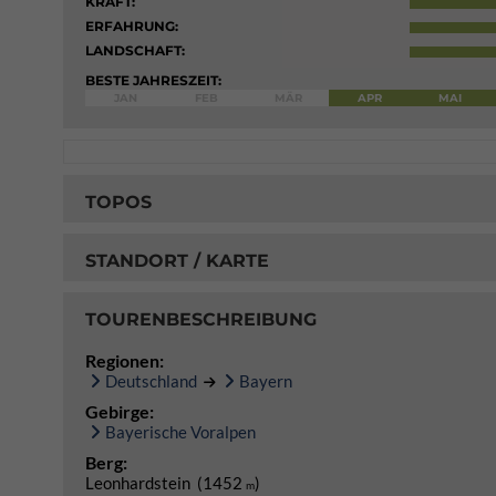
KRAFT:
ERFAHRUNG:
LANDSCHAFT:
BESTE JAHRESZEIT:
JAN
FEB
MÄR
APR
MAI
TOPOS
STANDORT / KARTE
TOURENBESCHREIBUNG
Regionen:
Deutschland
Bayern
Gebirge:
Bayerische Voralpen
Berg:
Leonhardstein (1452
)
m