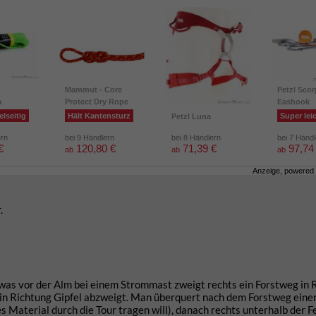
Mammut - Core
Petzl Scor
a
Protect Dry Rope
Eashook
elseitig
Hält Kantensturz
Super lei
Petzl Luna
ern
bei 9 Händlern
bei 8 Händlern
bei 7 Händ
€
120,80 €
71,39 €
97,74
ab
ab
ab
Anzeige, powered
.
as vor der Alm bei einem Strommast zweigt rechts ein Forstweg in 
in Richtung Gipfel abzweigt. Man überquert nach dem Forstweg eine
 Material durch die Tour tragen will), danach rechts unterhalb der F