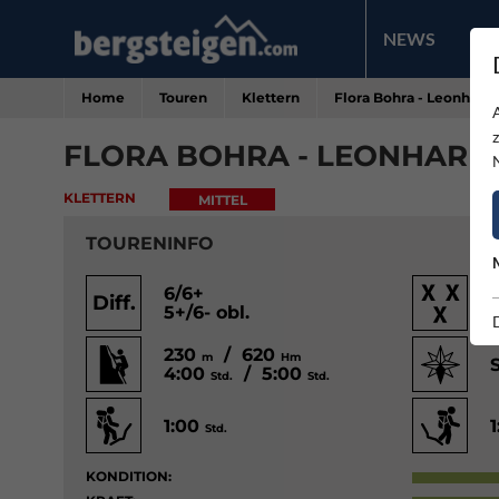
NEWS
PR
Home
Touren
Klettern
Flora Bohra - Leonhards
FLORA BOHRA - LEONHARD
KLETTERN
MITTEL
TOURENINFO
6/6+
Diff.
5+/6- obl.
230
/ 620
m
Hm
4:00
/ 5:00
Std.
Std.
1:00
Std.
KONDITION: