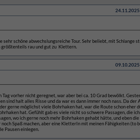
24.11.2025 
e sehr schöne abwechslungsreiche Tour. Sehr beliebt, mit Schlange s
h größtenteils rau und gut zu Klettern.
09.10.2025 
m Tag vorher nicht geregnet, war aber bei ca. 10 Grad bewölkt. Geste
len sind halt alles Risse und da war es dann immer noch nass. Da der 
 der gerne möglichst viele Bohrhaken hat, war die Route schon eher d
hrhaken hat. Gefühlt gab es viele nicht so schwere Passagen, die ich
gen, wo ich gerne noch mehr Bohrhaken gehabt hätte, und eben die 
r noch Spaß machen, aber eine KletterIn mit meinen Fähigkeiten (to be
ele Pausen einlegen.