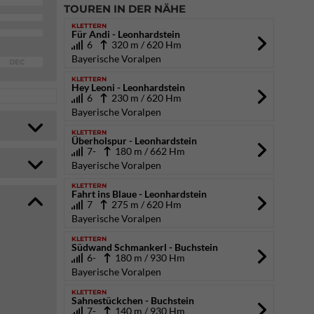
TOUREN IN DER NÄHE
KLETTERN
Für Andi - Leonhardstein
6
320 m / 620 Hm
Bayerische Voralpen
DEC
KLETTERN
Hey Leoni - Leonhardstein
6
230 m / 620 Hm
Bayerische Voralpen
KLETTERN
Überholspur - Leonhardstein
7-
180 m / 662 Hm
Bayerische Voralpen
KLETTERN
Fahrt ins Blaue - Leonhardstein
7
275 m / 620 Hm
Bayerische Voralpen
KLETTERN
Südwand Schmankerl - Buchstein
6-
180 m / 930 Hm
Bayerische Voralpen
KLETTERN
Sahnestückchen - Buchstein
7-
140 m / 930 Hm