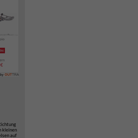
pio
cht
lern
 €
 by
OUT
TRA
Richtung
n kleinen
elsen auf