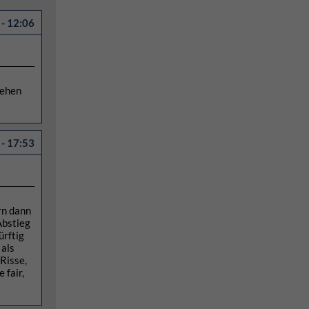
- 12:06
tehen
- 17:53
rn dann
Abstieg
ürftig
 als
Risse,
 fair,