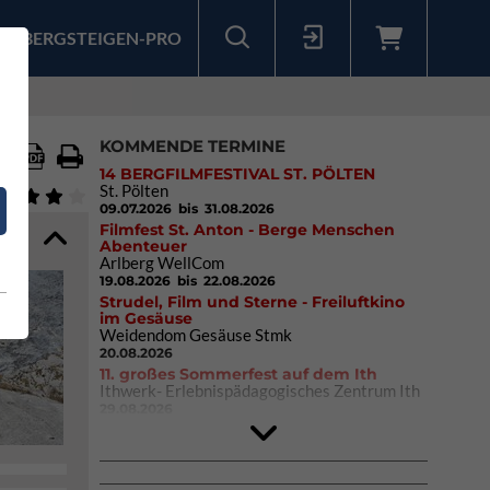
BERGSTEIGEN-PRO
Sollten Sie bereits ein Konto für unsere App haben, können Sie sich mit diesen Daten auch hier anmelden.
KOMMENDE TERMINE
14 BERGFILMFESTIVAL ST. PÖLTEN
St. Pölten
09.07.2026
bis 31.08.2026
Filmfest St. Anton - Berge Menschen
Abenteuer
Arlberg WellCom
19.08.2026
bis 22.08.2026
Strudel, Film und Sterne - Freiluftkino
im Gesäuse
Weidendom Gesäuse Stmk
20.08.2026
11. großes Sommerfest auf dem Ith
Ithwerk- Erlebnispädagogisches Zentrum Ith
29.08.2026
Rock Master Arco
Arco (IT)
02.10.2026
bis 04.10.2026