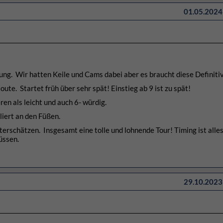
01.05.2024 
g. Wir hatten Keile und Cams dabei aber es braucht diese Definitiv
ute. Startet früh über sehr spät! Einstieg ab 9 ist zu spät!
en als leicht und auch 6- würdig.
oliert an den Füßen.
terschätzen. Insgesamt eine tolle und lohnende Tour! Timing ist alles 
üssen.
29.10.2023 