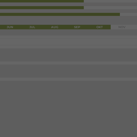
JUN
JUL
AUG
SEP
OKT
NOV