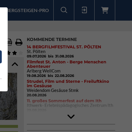
BERGSTEIGEN-PRO
Sollten Sie bereits ein Konto für unsere App haben, können Sie sich mit diesen Daten auch hier anmelden.
KOMMENDE TERMINE
14 BERGFILMFESTIVAL ST. PÖLTEN
St. Pölten
09.07.2026
bis 31.08.2026
Filmfest St. Anton - Berge Menschen
Abenteuer
Arlberg WellCom
19.08.2026
bis 22.08.2026
Strudel, Film und Sterne - Freiluftkino
im Gesäuse
Weidendom Gesäuse Stmk
20.08.2026
11. großes Sommerfest auf dem Ith
Ithwerk- Erlebnispädagogisches Zentrum Ith
29.08.2026
Rock Master Arco
Arco (IT)
02.10.2026
bis 04.10.2026