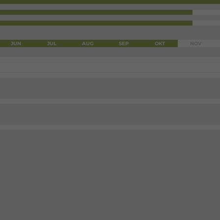
JUN
JUL
AUG
SEP
OKT
NOV