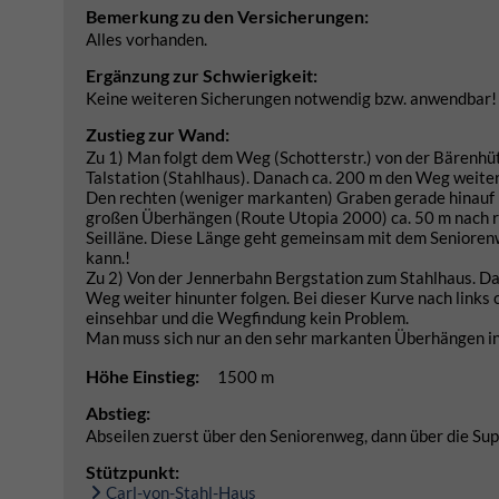
Bemerkung zu den Versicherungen:
Alles vorhanden.
Ergänzung zur Schwierigkeit:
Keine weiteren Sicherungen notwendig bzw. anwendbar!
Zustieg zur Wand:
Zu 1) Man folgt dem Weg (Schotterstr.) von der Bärenhüt
Talstation (Stahlhaus). Danach ca. 200 m den Weg weiter
Den rechten (weniger markanten) Graben gerade hinauf 
großen Überhängen (Route Utopia 2000) ca. 50 m nach re
Seilläne. Diese Länge geht gemeinsam mit dem Seniorenw
kann.!
Zu 2) Von der Jennerbahn Bergstation zum Stahlhaus. Da
Weg weiter hinunter folgen. Bei dieser Kurve nach links c
einsehbar und die Wegfindung kein Problem.
Man muss sich nur an den sehr markanten Überhängen in
Höhe Einstieg:
1500 m
Abstieg:
Abseilen zuerst über den Seniorenweg, dann über die Sup
Stützpunkt:
Carl-von-Stahl-Haus