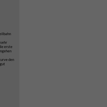
eilbahn
 sehr
ie erste
 umgehen
kurve den
 gut