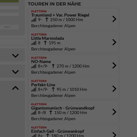
TOUREN IN DER NÄHE
KLETTERN
Traumland + Var. Power Riegel
9-
250 m / 1000 Hm
Berchtesgadener Alpen
DEC
KLETTERN
Little Marmolada
8
195 m
Berchtesgadener Alpen
KLETTERN
NO-Name
8+/9-
270 m / 1200 Hm
Berchtesgadener Alpen
KLETTERN
Perfekt-Line
8+/9-
95 m / 1010 Hm
Berchtesgadener Alpen
KLETTERN
Gigantomanisch - Grünwandkopf
8-/8
150 m / 1200 Hm
Berchtesgadener Alpen
KLETTERN
Einfach Geil - Grünwankopf
8+
180 m / 1200 Hm