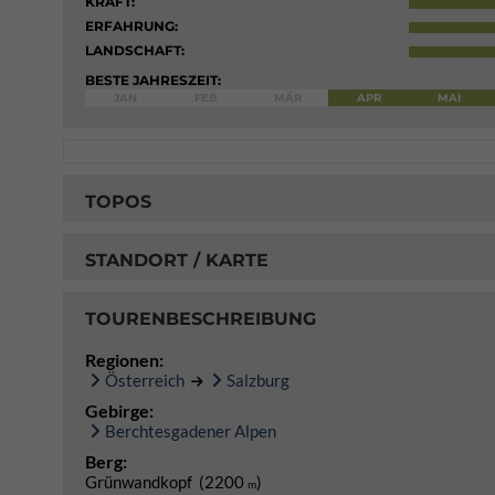
KRAFT:
ERFAHRUNG:
LANDSCHAFT:
BESTE JAHRESZEIT:
JAN
FEB
MÄR
APR
MAI
TOPOS
STANDORT / KARTE
TOURENBESCHREIBUNG
Regionen:
Österreich
Salzburg
Gebirge:
Berchtesgadener Alpen
Berg:
Grünwandkopf (2200
)
m