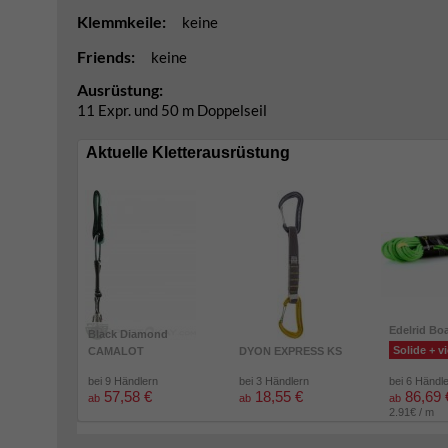
Klemmkeile:
keine
Friends:
keine
Ausrüstung:
11 Expr. und 50 m Doppelseil
Aktuelle Kletterausrüstung
Edelrid Bo
Black Diamond
Solide + vi
CAMALOT
DYON EXPRESS KS
bei 9 Händlern
bei 3 Händlern
bei 6 Händl
57,58 €
18,55 €
86,69 
ab
ab
ab
2.91€ / m