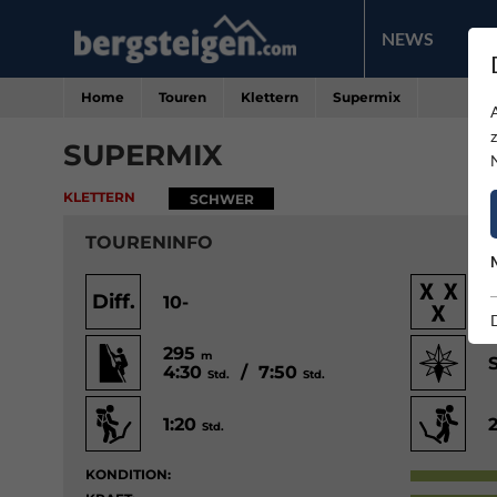
NEWS
PR
Home
Touren
Klettern
Supermix
SUPERMIX
KLETTERN
SCHWER
TOURENINFO
Diff.
10-
295
m
4:30
/ 7:50
Std.
Std.
1:20
Std.
KONDITION: