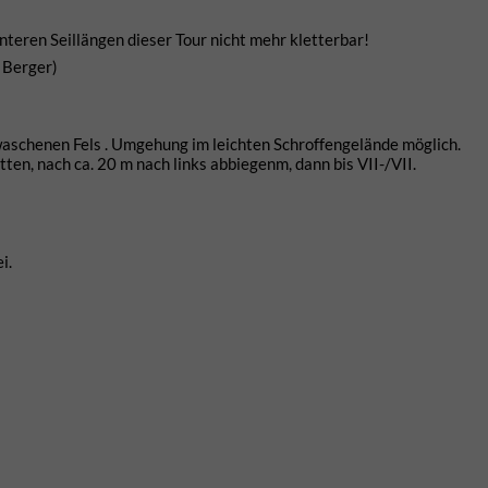
unteren Seillängen dieser Tour nicht mehr kletterbar!
y Berger)
ewaschenen Fels . Umgehung im leichten Schroffengelände möglich.
ten, nach ca. 20 m nach links abbiegenm, dann bis VII-/VII.
i.