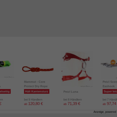
Mammut - Core
Petzl Scor
a
Protect Dry Rope
Eashook
elseitig
Hält Kantensturz
Super lei
Petzl Luna
ern
bei 9 Händlern
bei 8 Händlern
bei 7 Händ
€
120,80 €
71,39 €
97,74
ab
ab
ab
Anzeige, powered