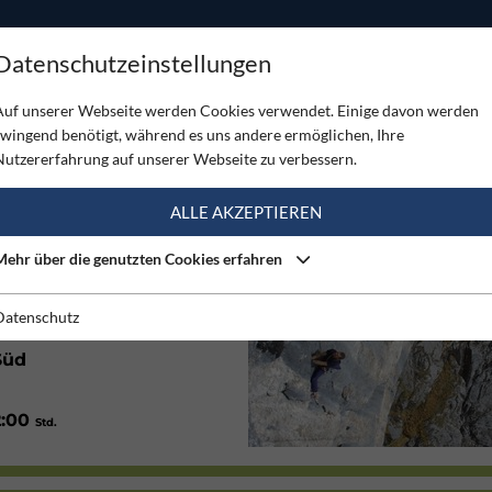
ODUKTE
TOUREN
SERVICE
SHOP
MAGAZINE
Datenschutzeinstellungen
Auf unserer Webseite werden Cookies verwendet. Einige davon werden
zwingend benötigt, während es uns andere ermöglichen, Ihre
Nutzererfahrung auf unserer Webseite zu verbessern.
(1)
ALLE AKZEPTIEREN
Mehr über die genutzten Cookies erfahren
Gut
Datenschutz
Süd
2:00
Std.