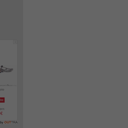
i
pio
cht
lern
 €
 by
OUT
TRA