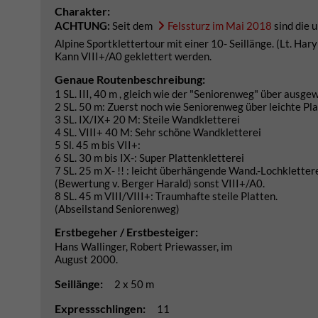
Charakter:
ACHTUNG:
Seit dem
Felssturz im Mai 2018
sind die 
Alpine Sportklettertour mit einer 10- Seillänge. (Lt. Har
Kann VIII+/A0 geklettert werden.
Genaue Routenbeschreibung:
1 SL. III, 40 m , gleich wie der "Seniorenweg" über ausg
2 SL. 50 m: Zuerst noch wie Seniorenweg über leichte Plat
3 SL. IX/IX+ 20 M: Steile Wandkletterei
4 SL. VIII+ 40 M: Sehr schöne Wandkletterei
5 Sl. 45 m bis VII+:
6 SL. 30 m bis IX-: Super Plattenkletterei
7 SL. 25 m X- !! : leicht überhängende Wand.-Lochklettere
(Bewertung v. Berger Harald) sonst VIII+/A0.
8 SL. 45 m VIII/VIII+: Traumhafte steile Platten.
(Abseilstand Seniorenweg)
Erstbegeher / Erstbesteiger:
Hans Wallinger, Robert Priewasser, im
August 2000.
Seillänge:
2 x 50 m
Expressschlingen:
11