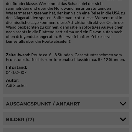
der Sonderklasse. Wer einmal das Schauspiel der sich
sammelnden und über die Nordwand herunterstürzenden
Wassermassen gesehen hat, der kann sich eine Reise in die USA zu
den Niagarafällen sparen. Sollte man trotz dieses Wissens mal in
die missliche Lage kommen, diese Attraktion direkt vor Ort in der
Wand beobachten zu können, dann ist ein sofortiges Ausweichen
nach rechts in die Plattendirettissima und ein Davonlaufen nach
oben dringendste angeraten. Bei zweifelhafter Zeitreserve
keinesfalls über die Route abseilen!!
Zeitaufwand:
Route ca. 6 - 8 Stunden, Gesamtunternehmen vom
Frühstückskaffee bis zum Tourenabschlussbier ca. 8 - 12 Stunden.
Infostand:
04.07.2007
Autor:
Adi Stocker
AUSGANGSPUNKT / ANFAHRT
BILDER (17)