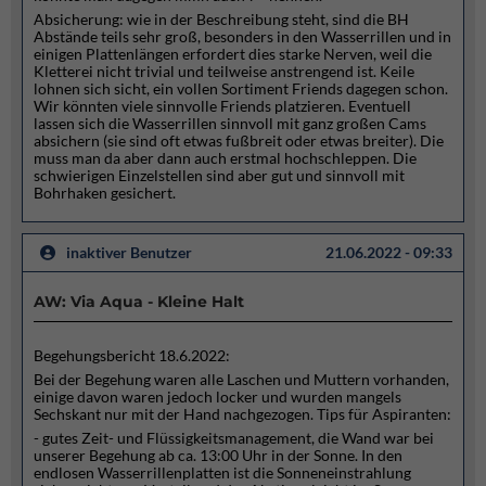
Absicherung: wie in der Beschreibung steht, sind die BH
Abstände teils sehr groß, besonders in den Wasserrillen und in
einigen Plattenlängen erfordert dies starke Nerven, weil die
Kletterei nicht trivial und teilweise anstrengend ist. Keile
lohnen sich sicht, ein vollen Sortiment Friends dagegen schon.
Wir könnten viele sinnvolle Friends platzieren. Eventuell
lassen sich die Wasserrillen sinnvoll mit ganz großen Cams
absichern (sie sind oft etwas fußbreit oder etwas breiter). Die
muss man da aber dann auch erstmal hochschleppen. Die
schwierigen Einzelstellen sind aber gut und sinnvoll mit
Bohrhaken gesichert.
inaktiver Benutzer
21.06.2022 - 09:33
AW: Via Aqua - Kleine Halt
Begehungsbericht 18.6.2022:
Bei der Begehung waren alle Laschen und Muttern vorhanden,
einige davon waren jedoch locker und wurden mangels
Sechskant nur mit der Hand nachgezogen. Tips für Aspiranten:
- gutes Zeit- und Flüssigkeitsmanagement, die Wand war bei
unserer Begehung ab ca. 13:00 Uhr in der Sonne. In den
endlosen Wasserrillenplatten ist die Sonneneinstrahlung