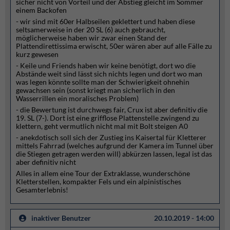
sicher nicht von Vorteil und der Abstieg gleicht im Sommer
einem Backofen
- wir sind mit 60er Halbseilen geklettert und haben diese
seltsamerweise in der 20 SL (6) auch gebraucht,
möglicherweise haben wir zwar einen Stand der
Plattendirettissima erwischt, 50er wären aber auf alle Fälle zu
kurz gewesen
- Keile und Friends haben wir keine benötigt, dort wo die
Abstände weit sind lässt sich nichts legen und dort wo man
was legen könnte sollte man der Schwierigkeit ohnehin
gewachsen sein (sonst kriegt man sicherlich in den
Wasserrillen ein moralisches Problem)
- die Bewertung ist durchwegs fair, Crux ist aber definitiv die
19. SL (7-). Dort ist eine grifflose Plattenstelle zwingend zu
klettern, geht vermutlich nicht mal mit Bolt steigen A0
- anekdotisch soll sich der Zustieg ins Kaisertal für Kletterer
mittels Fahrrad (welches aufgrund der Kamera im Tunnel über
die Stiegen getragen werden will) abkürzen lassen, legal ist das
aber definitiv nicht
Alles in allem eine Tour der Extraklasse, wunderschöne
Kletterstellen, kompakter Fels und ein alpinistisches
Gesamterlebnis!
inaktiver Benutzer
20.10.2019 - 14:00