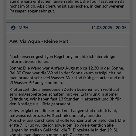
aug die ganz einfachen längen sehr gut, die Tour lässt einen da
nicht im Stich. Absicherung ist ausreichen, in den schwereren
Passagen sogar sehr gut.
MPH
11.08.2025 - 20:35
AW: Via Aqua - Kleine Halt
Nach unserer gestrigen Begehung möchte ich hier einige
Informationen teilen:
Sonne: Die Wand war Anfang August b ca 12.30 in der Sonne.
Bei 30 Grad war die Wand in der Sonne kaum erträglich und
man braucht sehr viel Wasser. Wir sind früh gestartet und mit
2l Wasser PP ausgekommen.
Kletterzeit: die angegebenen Zeiten beziehen sich wohl auf
sehr eingespielte Seilschaften mit viel Erfahrung in alpiner
Erfindung. Wir haben fast 13 Stunden Kletterzeit und 3h für
den Abstieg zur Hütte gebraucht.
Schwierigkeiten: die 5er und 6er Längen sind nicht trivial,
teilweise ist präzise Fußtechnik und aufgrund der
Absicherung durchgehend volle Konzentration gefordert. Die
erste 7- Crux würde ich abwerten (so wie eigentlich alle
Längen im steilen Gelände), die 7- Einzelstelle in der 19. SL
könnte man dagegen mmn auch 7+ nennen.