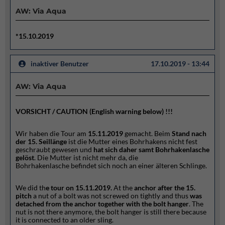
AW: Via Aqua
*15.10.2019
inaktiver Benutzer
17.10.2019 - 13:44
AW: Via Aqua
VORSICHT / CAUTION (English warning below) !!!
Wir haben die Tour am
15.11.2019
gemacht. Beim
Stand
nach
der 15. Seillänge
ist die Mutter eines Bohrhakens nicht fest
geschraubt gewesen und
hat sich daher samt Bohrhakenlasche
gelöst
. Die Mutter ist nicht mehr da, die
Bohrhakenlasche befindet sich noch an einer älteren Schlinge.
We did th
e tour on 15.11.2019.
At the
anchor after the 15.
pitch
a nut of a bolt was not screwed on tightly and thus
was
detached from the anchor together with the bolt hanger
.
The
nut is not there anymore, the bolt hanger is still there because
it is connected to an older sling.