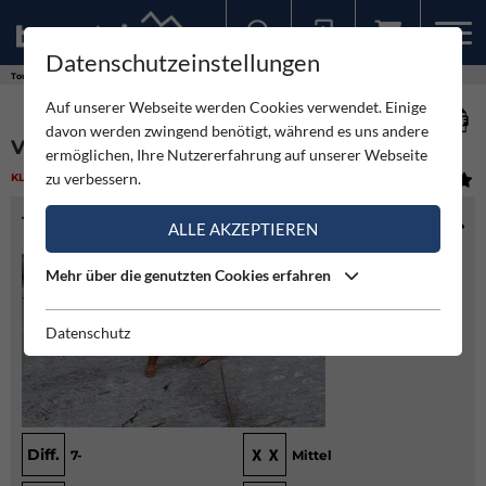
Datenschutzeinstellungen
Sollten Sie bereits ein Konto für unsere App haben, können Sie sich mit diesen Daten auch hier anmelden.
Touren
Klettern
Via Aqua - Kleine Halt
Auf unserer Webseite werden Cookies verwendet. Einige
davon werden zwingend benötigt, während es uns andere
VIA AQUA - KLEINE HALT
ermöglichen, Ihre Nutzererfahrung auf unserer Webseite
zu verbessern.
KLETTERN
(3)
MITTEL
TOURENINFO
ALLE AKZEPTIEREN
Mehr über die genutzten Cookies erfahren
Datenschutz
Diff.
7-
Mittel