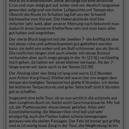
Moral als Kletterkönnen, keine Seillänge hat eine wirkliche
Crux und man steigt gut auf, leider sind wir deutlich langsamer
geworden aufgrund von hoher Luftgeuchte unf Temperatur.
Obwohl die Route im Schatten lag lief uns der Schweiß
bächeweise vom Körper. Die Hakenabstände sind hier
mitunter sehr weit, aber unserer Meinung nach bekommt man
dadurch einen besseren Kletterflow rein und man kann alles
gut halten und wegstehen.
Der vierte Block beginnt mit der zweiten 7- die knifflig ist aber
mit etwas ruhe und aufmerksamkeit gut geklettert werden
kann, sie sieht von unten und am Bolt schlimmer aus als Sie ist.
Die restlichen längen sind auch wieder mit etwas Runout
verbunden aber auch mega gängig in der 4+ (21 SL) rechtzeitig
hoch gehen, da hatten wir einen kleinen verhauer. Ab der 7-
länge waren wir dann auch in der Sonne (12:30)
Der Abstieg über den Steig ist lang und warm (2,5 Stunden
zum Anton-Karg Haus). Kletterzeit waren bei uns wegen dem
temperaturbedigten Tempoverlust glatte 8 Stunden, ich denke
bei kühleren Tenperaturen und guter Seilschaft sind 6 Stunden
gut zu schaffen.
Insgesamt eine tolle Tour, ob es nun wirklich die schönste aus
dem Longlines Buch ist, bleibt wohl Geschmackssache. Mir hat
z.b. der Plattenzauber etwas besser gefallen. Alles sehr
Einzelstellenlastig, die Wasserrillen sind toll und sehr
einzigartig, auch die Platten haben schöne bewegungen
genauso wie die steilen Passagen. Der Fels ist immer gut griffig
und es ist wenig loses Zeug in der Tour, die Wegfindung ist bis