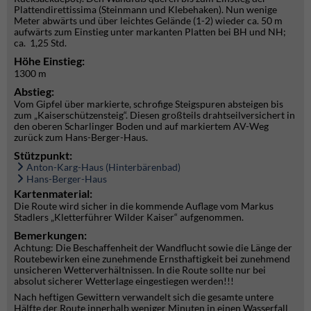
Plattendirettissima (Steinmann und Klebehaken). Nun wenige
Meter abwärts und über leichtes Gelände (1-2) wieder ca. 50 m
aufwärts zum Einstieg unter markanten Platten bei BH und NH;
ca. 1,25 Std.
Höhe Einstieg:
1300 m
Abstieg:
Vom Gipfel über markierte, schrofige Steigspuren absteigen bis
zum „Kaiserschützensteig“. Diesen großteils drahtseilversichert in
den oberen Scharlinger Boden und auf markiertem AV-Weg
zurück zum Hans-Berger-Haus.
Stützpunkt:
Anton-Karg-Haus (Hinterbärenbad)
Hans-Berger-Haus
Kartenmaterial:
Die Route wird sicher in die kommende Auflage vom Markus
Stadlers „Kletterführer Wilder Kaiser“ aufgenommen.
Bemerkungen:
Achtung: Die Beschaffenheit der Wandflucht sowie die Länge der
Routebewirken eine zunehmende Ernsthaftigkeit bei zunehmend
unsicheren Wetterverhältnissen. In die Route sollte nur bei
absolut sicherer Wetterlage eingestiegen werden!!!
Nach heftigen Gewittern verwandelt sich die gesamte untere
Hälfte der Route innerhalb weniger Minuten in einen Wasserfall