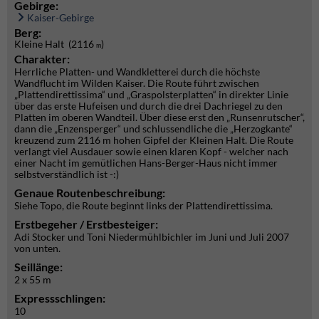
Gebirge:
Kaiser-Gebirge
Berg:
Kleine Halt (2116
)
m
Charakter:
Herrliche Platten- und Wandkletterei durch die höchste
Wandflucht im Wilden Kaiser. Die Route führt zwischen
„Plattendirettissima“ und „Graspolsterplatten“ in direkter Linie
über das erste Hufeisen und durch die drei Dachriegel zu den
Platten im oberen Wandteil. Über diese erst den „Runsenrutscher“,
dann die „Enzensperger“ und schlussendliche die „Herzogkante“
kreuzend zum 2116 m hohen Gipfel der Kleinen Halt. Die Route
verlangt viel Ausdauer sowie einen klaren Kopf - welcher nach
einer Nacht im gemütlichen Hans-Berger-Haus nicht immer
selbstverständlich ist -:)
Genaue Routenbeschreibung:
Siehe Topo, die Route beginnt links der Plattendirettissima.
Erstbegeher / Erstbesteiger:
Adi Stocker und Toni Niedermühlbichler im Juni und Juli 2007
von unten.
Seillänge:
2 x 55 m
Expressschlingen:
10