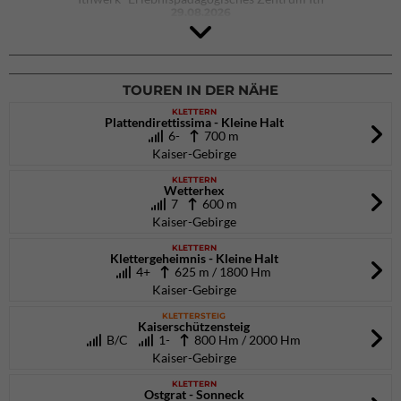
29.08.2026
4Blocs KIDS 2026
DAV Kletter- & Boulderzentrum München Süd (Thalkirchen)
26.09.2026
TOUREN IN DER NÄHE
KLETTERN
Plattendirettissima - Kleine Halt
6-
700 m
Kaiser-Gebirge
KLETTERN
Wetterhex
7
600 m
Kaiser-Gebirge
KLETTERN
Klettergeheimnis - Kleine Halt
4+
625 m / 1800 Hm
Kaiser-Gebirge
KLETTERSTEIG
Kaiserschützensteig
B/C
1-
800 Hm / 2000 Hm
Kaiser-Gebirge
KLETTERN
Ostgrat - Sonneck