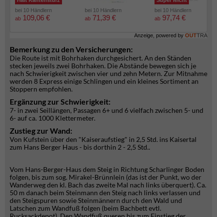
Hält Kantensturz
Super leicht
bei 10 Händlern
bei 10 Händlern
bei 10 Händlern
109,06 €
71,39 €
97,74 €
ab
ab
ab
Anzeige, powered by
OUT
TRA
Bemerkung zu den Versicherungen:
Die Route ist mit Bohrhaken durchgesichert. An den Ständen
stecken jeweils zwei Bohrhaken. Die Abstände bewegen sich je
nach Schwierigkeit zwischen vier und zehn Metern. Zur Mitnahme
werden 8 Express einige Schlingen und ein kleines Sortiment an
Stoppern empfohlen.
Ergänzung zur Schwierigkeit:
7- in zwei Seillängen, Passagen 6+ und 6 vielfach zwischen 5- und
6- auf ca. 1000 Klettermeter.
Zustieg zur Wand:
Von Kufstein über den "Kaiseraufstieg" in 2,5 Std. ins Kaisertal
zum Hans Berger Haus - bis dorthin 2 - 2,5 Std..
Vom Hans-Berger-Haus dem Steig in Richtung Scharlinger Boden
folgen, bis zum sog. Mirakel-Brünnlein (das ist der Punkt, wo der
Wanderweg den kl. Bach das zweite Mal nach links überquert). Ca.
50 m danach beim Steinmann den Steig nach links verlassen und
den Steigspuren sowie Steinmännern durch den Wald und
Latschen zum Wandfuß folgen (beim Bachbett evtl.
Rucksackdepot). Den Wandfuß queren bis zum Einstieg der