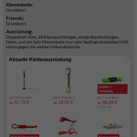
Klemmkeile:
Grundsort.
Friends:
Grundsort.
Ausrüstung:
Doppelseil 50m, 10 Expressschlingen, einige Bandschlingen,
Helm, und ein Satz Klemmkeile (nur sehr bedingt einsetzbar) hilft
etwas gegen die weiten Hakenabstände.
i
Aktuelle Kletterausrüstung
Solide +
vielseitig
bei 10 Händlern
bei 2 Händlern
bei 7 Händlern
57,79 €
18,55 €
86,69 €
ab
ab
ab
2.91€ / m