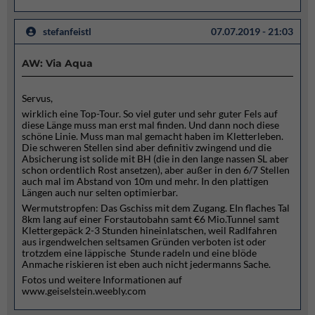
stefanfeistl
07.07.2019 - 21:03
AW: Via Aqua
Servus,
wirklich eine Top-Tour. So viel guter und sehr guter Fels auf
diese Länge muss man erst mal finden. Und dann noch diese
schöne Linie. Muss man mal gemacht haben im Kletterleben.
Die schweren Stellen sind aber definitiv zwingend und die
Absicherung ist solide mit BH (die in den lange nassen SL aber
schon ordentlich Rost ansetzen), aber außer in den 6/7 Stellen
auch mal im Abstand von 10m und mehr. In den plattigen
Längen auch nur selten optimierbar.
Wermutstropfen: Das Gschiss mit dem Zugang. EIn flaches Tal
8km lang auf einer Forstautobahn samt €6 Mio.Tunnel samt
Klettergepäck 2-3 Stunden hineinlatschen, weil Radlfahren
aus irgendwelchen seltsamen Gründen verboten ist oder
trotzdem eine läppische Stunde radeln und eine blöde
Anmache riskieren ist eben auch nicht jedermanns Sache.
Fotos und weitere Informationen auf
www.geiselstein.weebly.com