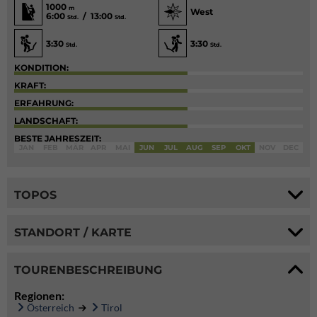
1000
m
West
6:00
/ 13:00
Std.
Std.
3:30
3:30
Std.
Std.
KONDITION:
KRAFT:
ERFAHRUNG:
LANDSCHAFT:
BESTE JAHRESZEIT:
JAN
FEB
MÄR
APR
MAI
JUN
JUL
AUG
SEP
OKT
NOV
DEC
TOPOS
STANDORT / KARTE
TOURENBESCHREIBUNG
Regionen:
Österreich
Tirol