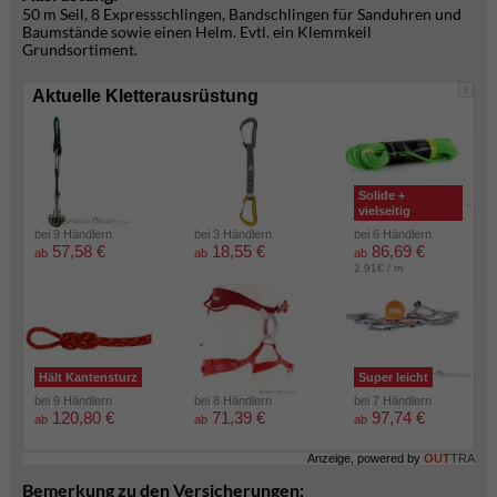
50 m Seil, 8 Expressschlingen, Bandschlingen für Sanduhren und
Baumstände sowie einen Helm. Evtl. ein Klemmkeil
Grundsortiment.
i
Aktuelle Kletterausrüstung
Solide +
vielseitig
bei 9 Händlern
bei 3 Händlern
bei 6 Händlern
57,58 €
18,55 €
86,69 €
ab
ab
ab
2.91€ / m
Hält Kantensturz
Super leicht
bei 9 Händlern
bei 8 Händlern
bei 7 Händlern
120,80 €
71,39 €
97,74 €
ab
ab
ab
Anzeige, powered by
OUT
TRA
Bemerkung zu den Versicherungen: