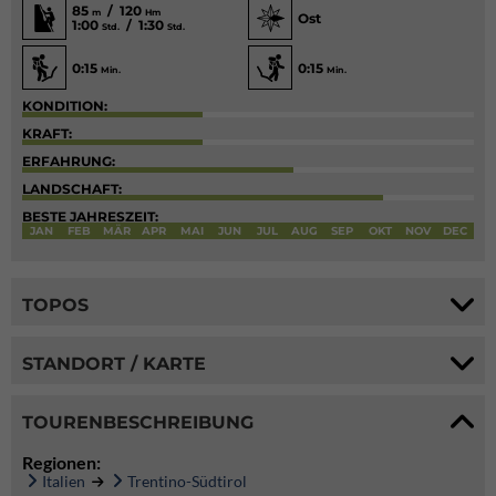
85
/ 120
m
Hm
Ost
1:00
/ 1:30
Std.
Std.
0:15
0:15
Min.
Min.
KONDITION:
KRAFT:
ERFAHRUNG:
LANDSCHAFT:
BESTE JAHRESZEIT:
JAN
FEB
MÄR
APR
MAI
JUN
JUL
AUG
SEP
OKT
NOV
DEC
TOPOS
STANDORT / KARTE
TOURENBESCHREIBUNG
Regionen:
Italien
Trentino-Südtirol