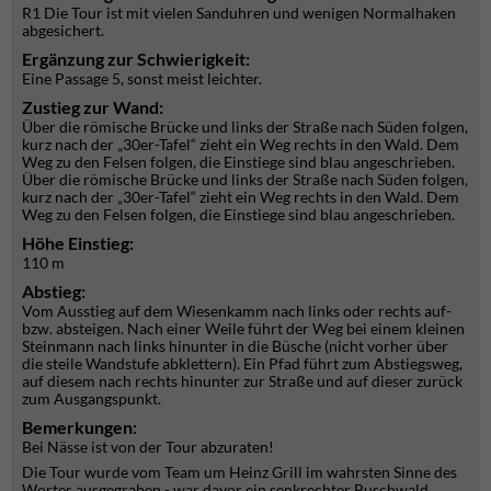
R1 Die Tour ist mit vielen Sanduhren und wenigen Normalhaken
abgesichert.
Ergänzung zur Schwierigkeit:
Eine Passage 5, sonst meist leichter.
Zustieg zur Wand:
Über die römische Brücke und links der Straße nach Süden folgen,
kurz nach der „30er-Tafel“ zieht ein Weg rechts in den Wald. Dem
Weg zu den Felsen folgen, die Einstiege sind blau angeschrieben.
Über die römische Brücke und links der Straße nach Süden folgen,
kurz nach der „30er-Tafel“ zieht ein Weg rechts in den Wald. Dem
Weg zu den Felsen folgen, die Einstiege sind blau angeschrieben.
Höhe Einstieg:
110 m
Abstieg:
Vom Ausstieg auf dem Wiesenkamm nach links oder rechts auf-
bzw. absteigen. Nach einer Weile führt der Weg bei einem kleinen
Steinmann nach links hinunter in die Büsche (nicht vorher über
die steile Wandstufe abklettern). Ein Pfad führt zum Abstiegsweg,
auf diesem nach rechts hinunter zur Straße und auf dieser zurück
zum Ausgangspunkt.
Bemerkungen:
Bei Nässe ist von der Tour abzuraten!
Die Tour wurde vom Team um Heinz Grill im wahrsten Sinne des
Wortes ausgegraben - war davor ein senkrechter Buschwald.