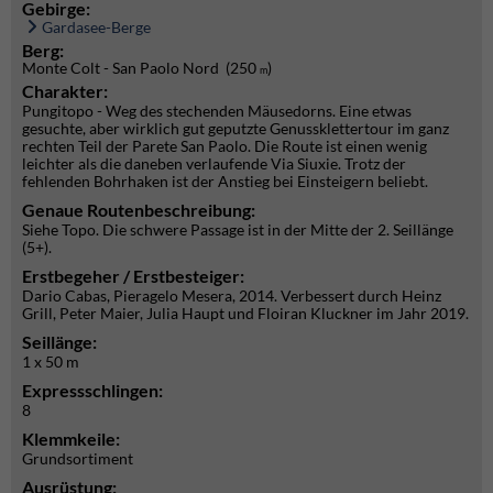
Gebirge:
Gardasee-Berge
Berg:
Monte Colt - San Paolo Nord (250
)
m
Charakter:
Pungitopo - Weg des stechenden Mäusedorns. Eine etwas
gesuchte, aber wirklich gut geputzte Genussklettertour im ganz
rechten Teil der Parete San Paolo. Die Route ist einen wenig
leichter als die daneben verlaufende Via Siuxie. Trotz der
fehlenden Bohrhaken ist der Anstieg bei Einsteigern beliebt.
Genaue Routenbeschreibung:
Siehe Topo. Die schwere Passage ist in der Mitte der 2. Seillänge
(5+).
Erstbegeher / Erstbesteiger:
Dario Cabas, Pieragelo Mesera, 2014. Verbessert durch Heinz
Grill, Peter Maier, Julia Haupt und Floiran Kluckner im Jahr 2019.
Seillänge:
1 x 50 m
Expressschlingen:
8
Klemmkeile:
Grundsortiment
Ausrüstung: