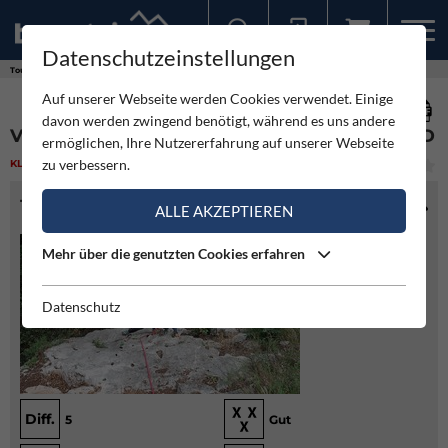
Datenschutzeinstellungen
Sollten Sie bereits ein Konto für unsere App haben, können Sie sich mit diesen Daten auch hier anmelden.
Touren
Klettern
Via Pungitopo - Parete San Paolo Nord
Auf unserer Webseite werden Cookies verwendet. Einige
davon werden zwingend benötigt, während es uns andere
VIA PUNGITOPO - PARETE SAN PAOLO NORD
ermöglichen, Ihre Nutzererfahrung auf unserer Webseite
zu verbessern.
KLETTERN
(3)
MITTEL
TOURENINFO
ALLE AKZEPTIEREN
Mehr über die genutzten Cookies erfahren
Datenschutz
Diff.
5
Gut