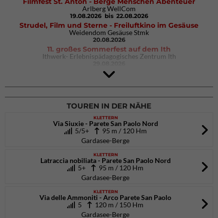
Filmfest St. Anton - Berge Menschen Abenteuer
Arlberg WellCom
19.08.2026
bis 22.08.2026
Strudel, Film und Sterne - Freiluftkino im Gesäuse
Weidendom Gesäuse Stmk
20.08.2026
11. großes Sommerfest auf dem Ith
Ithwerk- Erlebnispädagogisches Zentrum Ith
29.08.2026
4Blocs KIDS 2026
DAV Kletter- & Boulderzentrum München Süd (Thalkirchen)
26.09.2026
TOUREN IN DER NÄHE
KLETTERN
Via Siuxie - Parete San Paolo Nord
5/5+
95 m / 120 Hm
Gardasee-Berge
KLETTERN
Latraccia nobiliata - Parete San Paolo Nord
5+
95 m / 120 Hm
Gardasee-Berge
KLETTERN
Via delle Ammoniti - Arco Parete San Paolo
5
120 m / 150 Hm
Gardasee-Berge