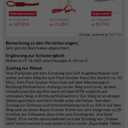
Hält Kantensturz
Super leicht
bei 9 Händlern
bei 8 Händlern
bei 7 Händlern
120,80 €
71,39 €
97,74 €
ab
ab
ab
Anzeige, powered by
OUT
TRA
Bemerkung zu den Versicherungen:
Sehr gut mit Bohrhaken abgesichert.
Ergänzung zur Schwierigkeit:
Stellen 6+/7- (6-/A0), eine Passagen 6, oft um 5.
Zustieg zur Wand:
Vom Parkplatz auf dem Forstweg zum Ghf. Kugelbachbauer und
weiter auf dem Weg bis zum Paul-Gruber-Haus (bis dorthin ca. 50
Min.). Vom Paul-Gruber-Haus links auf dem Wanderweg in
Richtung Müllnerhorn. Anfangs ist der Weg noch breit, ab dem
Umkehrplatz (bis dorthin auch mit dem MTB möglich) auf
schmalem Steig in Richtung Müllnerhorn. Der Steig ist an einigen
Stellen gesichert und führt direkt unter die Felsen. Von dem
Zustieg zur Grillmax und Schönheitskönig noch ca 100 m auf dem
Weg weit zu einem Baum in einer Kuhle von dort steigt man ca 20
m höher zur Felswand, dann links zum Einstieg der „Via Stela“
(Tafel). 10 m rechts davon befindet sich der Einstieg von „S’leben
zäiht“(nicht markiert) und weitere 20 m rechts „Raue Rabe“ (Tafel).