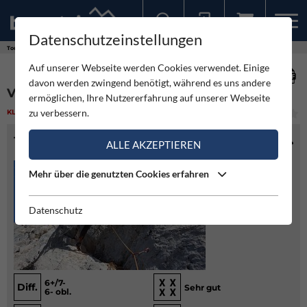
Datenschutzeinstellungen
Sollten Sie bereits ein Konto für unsere App haben, können Sie sich mit diesen Daten auch hier anmelden.
Touren
Klettern
Via Stela - Rabensteinhorn
Auf unserer Webseite werden Cookies verwendet. Einige
davon werden zwingend benötigt, während es uns andere
VIA STELA - RABENSTEINHORN
ermöglichen, Ihre Nutzererfahrung auf unserer Webseite
zu verbessern.
KLETTERN
(1)
MITTEL
TOURENINFO
ALLE AKZEPTIEREN
Mehr über die genutzten Cookies erfahren
Datenschutz
6+/7-
Diff.
Sehr gut
6- obl.