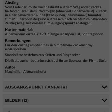
Abstieg:
Vom Ende der Route, welche direkt auf dem Weg endet, rechts
haltend queren, dem Pfad folgen (ohne viel Höhenverlust). Zuletzt
in einer bewaldeten Rinne (Pfadspuren, Steinmänner) hinunter
zum Müllnerhornsteig und auf diesem nach rechts zum bekannten
Zustiegsweg. Auf diesem zum Ausgangspunkt absteigen.
Kartenmaterial:
Alpenvereinskarte BY 19, Chiemgauer Alpen Ost, Sonntagshorn
Bemerkungen:
Für den Zustieg empfiehlt es sich mit einem Zeckenspray
einzusprühen.
Standplätze bestehen aus Ketten und Ringhacken.
Die Erstbegeher bedanken sich bei ihrem Sponsor, der Firma Stela
Autor:
Maximilian Altmannshofer
AUSGANGSPUNKT / ANFAHRT
BILDER (12)