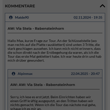
KOMMENTARE
Matde90
02.11.2024 - 19:35
AW: Via Stela - Rabensteinhorn
Hallo Max, kurze Frage zur Tour. An der Schlüsselstelle (wo
man rechts auf die Platte rausklettert) sind unten 3 Tritte, die
stark geschlagen aussehen. Ich kann mich nicht erinnern, dass
die schon direkt nach der Erstbegehung da waren, als ich die
Tour das erste Mal geklettert habe. Ich war heute drin und hab
mich drüber gewundert.
Alpinmax
22.04.2025 - 20:47
AW: AW: Via Stela - Rabensteinhorn
Sorry, ich lese es erst jetzt. Beim Einrichten haben wir
einen Griff kräftig ausgeputzt, an den Tritten haben wir
nichts gemacht. Wenn ich die Tour das nächste mal gehe,
schaue ich es mir an.