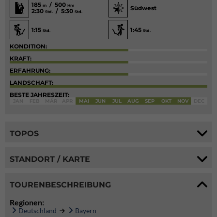
185
/ 500
m
Hm
Südwest
2:30
/ 5:30
Std.
Std.
1:15
1:45
Std.
Std.
KONDITION:
KRAFT:
ERFAHRUNG:
LANDSCHAFT:
BESTE JAHRESZEIT:
JAN
FEB
MÄR
APR
MAI
JUN
JUL
AUG
SEP
OKT
NOV
DEC
TOPOS
STANDORT / KARTE
TOURENBESCHREIBUNG
Regionen:
Deutschland
Bayern