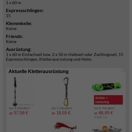
1 x 60 m
Expressschlingen:
15
Klemmkeile:
Keine
Friends:
Keine
Ausrüstung:
1 x 60 m Einfachseil bzw. 2 x 50 m Halbseil oder Zwillingsseil, 15
Expressschlingen, Kletterausrüstung und Helm.
i
Aktuelle Kletterausrüstung
Solide +
vielseitig
bei 9 Händlern
bei 3 Händlern
bei 6 Händlern
57,58 €
18,55 €
86,69 €
ab
ab
ab
2.91€ / m