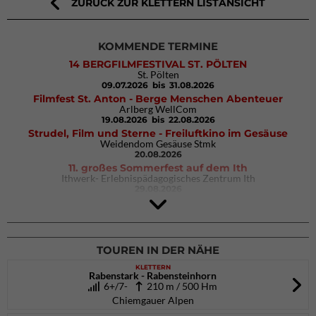
ZURÜCK ZUR KLETTERN LISTANSICHT
KOMMENDE TERMINE
14 BERGFILMFESTIVAL ST. PÖLTEN
St. Pölten
09.07.2026
bis 31.08.2026
Filmfest St. Anton - Berge Menschen Abenteuer
Arlberg WellCom
19.08.2026
bis 22.08.2026
Strudel, Film und Sterne - Freiluftkino im Gesäuse
Weidendom Gesäuse Stmk
20.08.2026
11. großes Sommerfest auf dem Ith
Ithwerk- Erlebnispädagogisches Zentrum Ith
29.08.2026
4Blocs KIDS 2026
DAV Kletter- & Boulderzentrum München Süd (Thalkirchen)
26.09.2026
TOUREN IN DER NÄHE
KLETTERN
Rabenstark - Rabensteinhorn
6+/7-
210 m / 500 Hm
Chiemgauer Alpen