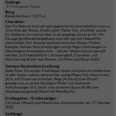
Gebirge:
Chiemgauer Alpen
Berg:
Rabensteinhorn (1373
)
m
Charakter:
Der Via Stela ist eine sehr gut abgesicherte Genusskletterroute ca.
10 m links der Route „S‘Lebn zäiht“ (Tafel). Der „Via Stela“ wurde
für Kletterer im unteren 6ten Grad angelegt, die kurze Vll-/Vl+
Passage (größenabhängig)kann man sehr gut mit Hakenhilfe
überwinden. Der Anstieg wechselt zwischen Rissen, Platten,
Rampen, kleinen Verschneidungen und griffigen Überhängen in
überwiegend kompaktem Fels - alle 6er-Stellen können genullt
werden. (mit Hakenhilfe 6-). Schwierigkeit, Charakter, und
Absicherung ähneln den Routen „GrillMax und Rauer Rabe“.
Genaue Routenbeschreibung:
Siehe Topo. Die ersten 4 Seillängen bieten fantastische Klettereien
in sehr festen, nahezu senkrechten und griffigen Fels. Nach einem
20 m, mit Fixseil versicherten, Weg, (Achtung loser Block!)
gelangt man zu einem blockigen Pfeiler mit mehreren
Aufschwüngen lll-V, bevor man an einem Baum direkt zum
Abstiegsweg gelangt (Stand mit Wandbuch).
Erstbegeher / Erstbesteiger:
Christian Oßwald und Maximilian Altmannshofer am 17. Oktober
2022.
Seillänge: