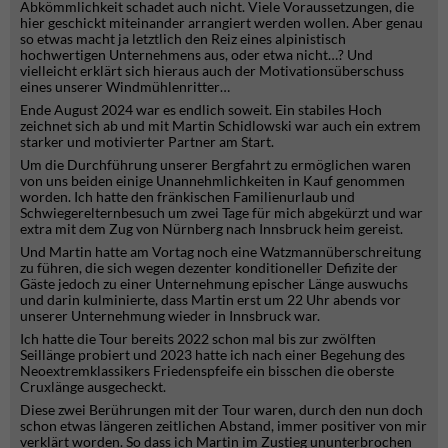
Abkömmlichkeit schadet auch nicht. Viele Voraussetzungen, die
hier geschickt miteinander arrangiert werden wollen. Aber genau
so etwas macht ja letztlich den Reiz eines alpinistisch
hochwertigen Unternehmens aus, oder etwa nicht…? Und
vielleicht erklärt sich hieraus auch der Motivationsüberschuss
eines unserer Windmühlenritter…
Ende August 2024 war es endlich soweit. Ein stabiles Hoch
zeichnet sich ab und mit Martin Schidlowski war auch ein extrem
starker und motivierter Partner am Start.
Um die Durchführung unserer Bergfahrt zu ermöglichen waren
von uns beiden einige Unannehmlichkeiten in Kauf genommen
worden. Ich hatte den fränkischen Familienurlaub und
Schwiegerelternbesuch um zwei Tage für mich abgekürzt und war
extra mit dem Zug von Nürnberg nach Innsbruck heim gereist.
Und Martin hatte am Vortag noch eine Watzmannüberschreitung
zu führen, die sich wegen dezenter konditioneller Defizite der
Gäste jedoch zu einer Unternehmung epischer Länge auswuchs
und darin kulminierte, dass Martin erst um 22 Uhr abends vor
unserer Unternehmung wieder in Innsbruck war.
Ich hatte die Tour bereits 2022 schon mal bis zur zwölften
Seillänge probiert und 2023 hatte ich nach einer Begehung des
Neoextremklassikers Friedenspfeife ein bisschen die oberste
Cruxlänge ausgecheckt.
Diese zwei Berührungen mit der Tour waren, durch den nun doch
schon etwas längeren zeitlichen Abstand, immer positiver von mir
verklärt worden. So dass ich Martin im Zustieg ununterbrochen