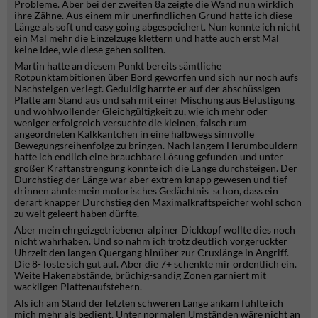
Probleme. Aber bei der zweiten 8a zeigte die Wand nun wirklich
ihre Zähne. Aus einem mir unerfindlichen Grund hatte ich diese
Länge als soft und easy going abgespeichert. Nun konnte ich nicht
ein Mal mehr die Einzelzüge klettern und hatte auch erst Mal
keine Idee, wie diese gehen sollten.
Martin hatte an diesem Punkt bereits sämtliche
Rotpunktambitionen über Bord geworfen und sich nur noch aufs
Nachsteigen verlegt. Geduldig harrte er auf der abschüssigen
Platte am Stand aus und sah mit einer Mischung aus Belustigung
und wohlwollender Gleichgültigkeit zu, wie ich mehr oder
weniger erfolgreich versuchte die kleinen, falsch rum
angeordneten Kalkkäntchen in eine halbwegs sinnvolle
Bewegungsreihenfolge zu bringen. Nach langem Herumbouldern
hatte ich endlich eine brauchbare Lösung gefunden und unter
großer Kraftanstrengung konnte ich die Länge durchsteigen. Der
Durchstieg der Länge war aber extrem knapp gewesen und tief
drinnen ahnte mein motorisches Gedächtnis schon, dass ein
derart knapper Durchstieg den Maximalkraftspeicher wohl schon
zu weit geleert haben dürfte.
Aber mein ehrgeizgetriebener alpiner Dickkopf wollte dies noch
nicht wahrhaben. Und so nahm ich trotz deutlich vorgerückter
Uhrzeit den langen Quergang hinüber zur Cruxlänge in Angriff.
Die 8- löste sich gut auf. Aber die 7+ schenkte mir ordentlich ein.
Weite Hakenabstände, brüchig-sandig Zonen garniert mit
wackligen Plattenaufstehern.
Als ich am Stand der letzten schweren Länge ankam fühlte ich
mich mehr als bedient. Unter normalen Umständen wäre nicht an