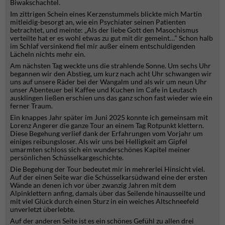
Biwakschachtel.
Im zittrigen Schein eines Kerzenstummels blickte mich Martin
mitleidig-besorgt an, wie ein Psychiater seinen Patienten
betrachtet, und meinte: „Als der liebe Gott den Masochismus
verteilte hat er es wohl etwas zu gut mit dir gemeint…“ Schon halb
im Schlaf versinkend fiel mir außer einem entschuldigenden
Lächeln nichts mehr ein.
Am nächsten Tag weckte uns die strahlende Sonne. Um sechs Uhr
begannen wir den Abstieg, um kurz nach acht Uhr schwangen wir
uns auf unsere Räder bei der Wangalm und als wir um neun Uhr
unser Abenteuer bei Kaffee und Kuchen im Cafe in Leutasch
ausklingen ließen erschien uns das ganz schon fast wieder wie ein
ferner Traum.
Ein knappes Jahr später im Juni 2025 konnte ich gemeinsam mit
Lorenz Angerer die ganze Tour an einem Tag Rotpunkt klettern.
Diese Begehung verlief dank der Erfahrungen vom Vorjahr um
einiges reibungsloser. Als wir uns bei Helligkeit am Gipfel
umarmten schloss sich ein wunderschönes Kapitel meiner
persönlichen Schüsselkargeschichte.
Die Begehung der Tour bedeutet mir in mehrerlei Hinsicht viel.
Auf der einen Seite war die Schüsselkarsüdwand eine der ersten
Wände an denen ich vor über zwanzig Jahren mit dem
Alpinklettern anfing, damals über das Seilende hinausseilte und
mit viel Glück durch einen Sturz in ein weiches Altschneefeld
unverletzt überlebte.
Auf der anderen Seite ist es ein schönes Gefühl zu allen drei