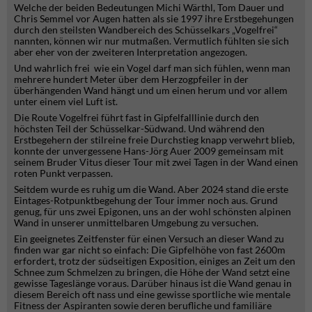
Welche der beiden Bedeutungen Michi Wärthl, Tom Dauer und
Chris Semmel vor Augen hatten als sie 1997 ihre Erstbegehungen
durch den steilsten Wandbereich des Schüsselkars „Vogelfrei“
nannten, können wir nur mutmaßen. Vermutlich fühlten sie sich
aber eher von der zweiteren Interpretation angezogen.
Und wahrlich frei wie ein Vogel darf man sich fühlen, wenn man
mehrere hundert Meter über dem Herzogpfeiler in der
überhängenden Wand hängt und um einen herum und vor allem
unter einem viel Luft ist.
Die Route Vogelfrei führt fast in Gipfelfalllinie durch den
höchsten Teil der Schüsselkar-Südwand. Und während den
Erstbegehern der stilreine freie Durchstieg knapp verwehrt blieb,
konnte der unvergessene Hans-Jörg Auer 2009 gemeinsam mit
seinem Bruder Vitus dieser Tour mit zwei Tagen in der Wand einen
roten Punkt verpassen.
Seitdem wurde es ruhig um die Wand. Aber 2024 stand die erste
Eintages-Rotpunktbegehung der Tour immer noch aus. Grund
genug, für uns zwei Epigonen, uns an der wohl schönsten alpinen
Wand in unserer unmittelbaren Umgebung zu versuchen.
Ein geeignetes Zeitfenster für einen Versuch an dieser Wand zu
finden war gar nicht so einfach: Die Gipfelhöhe von fast 2600m
erfordert, trotz der südseitigen Exposition, einiges an Zeit um den
Schnee zum Schmelzen zu bringen, die Höhe der Wand setzt eine
gewisse Tageslänge voraus. Darüber hinaus ist die Wand genau in
diesem Bereich oft nass und eine gewisse sportliche wie mentale
Fitness der Aspiranten sowie deren berufliche und familiäre