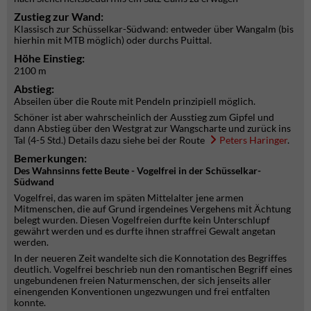
Zustieg zur Wand:
Klassisch zur Schüsselkar-Südwand: entweder über Wangalm (bis
hierhin mit MTB möglich) oder durchs Puittal.
Höhe Einstieg:
2100 m
Abstieg:
Abseilen über die Route mit Pendeln prinzipiell möglich.
Schöner ist aber wahrscheinlich der Ausstieg zum Gipfel und
dann Abstieg über den Westgrat zur Wangscharte und zurück ins
Tal (4-5 Std.) Details dazu siehe bei der Route
Peters Haringer
.
Bemerkungen:
Des Wahnsinns fette Beute - Vogelfrei in der Schüsselkar-
Südwand
Vogelfrei, das waren im späten Mittelalter jene armen
Mitmenschen, die auf Grund irgendeines Vergehens mit Ächtung
belegt wurden. Diesen Vogelfreien durfte kein Unterschlupf
gewährt werden und es durfte ihnen straffrei Gewalt angetan
werden.
In der neueren Zeit wandelte sich die Konnotation des Begriffes
deutlich. Vogelfrei beschrieb nun den romantischen Begriff eines
ungebundenen freien Naturmenschen, der sich jenseits aller
einengenden Konventionen ungezwungen und frei entfalten
konnte.