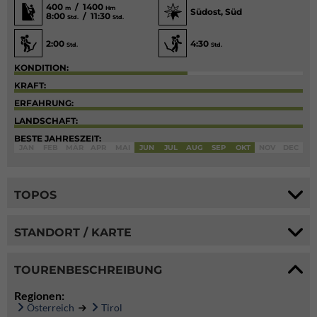
400
/ 1400
m
Hm
Südost, Süd
8:00
/ 11:30
Std.
Std.
2:00
4:30
Std.
Std.
KONDITION:
KRAFT:
ERFAHRUNG:
LANDSCHAFT:
BESTE JAHRESZEIT:
JAN
FEB
MÄR
APR
MAI
JUN
JUL
AUG
SEP
OKT
NOV
DEC
TOPOS
STANDORT / KARTE
TOURENBESCHREIBUNG
Regionen:
Österreich
Tirol