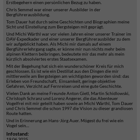
Erstbegehern einen persönlichen Bezug zu haben.
Chris Semmel war einer unserer Ausbilder in der
Bergführerausbildung.
Tom Dauer hat durch seine Geschichten und Biographien meine
Sicht und Einstellung zum Bergsteigen mit geprägt.
Und Michi Wärthl war vor vielen Jahren einer unserer Trainer im
DAV-Expedkader und einer unserer Bergführerausbilder zu dem
wir aufgeblickt haben. Als Michi mir damals auf einem
Bergführerlehrgang sagte, er könne mir nun nichts mehr beim
alpinen Klettern beibringen, bedeutete mir das mehr als mein
kürzlich absolviertes erstes Staatsexamen.
Mit der Begehung hat sich ein wunderschöner Kreis für mich
geschlossen. Es ist wie ein Destillat aus den Dingen die mir
mittlerweile am Bergsteigen am wichtigsten geworden sind: das
Erleben von Freundschaft, Einsamkeit, geringe objektive
Gefahren, Verzicht auf Fernreisen und eine gute Geschichte.
Vielen Dank an meine Freunde Anton Gietl, Martin Schidlowski,
Christoph Schranz und Lorenz Angerer, die das Abenteuer
Vogelfrei mit mir geteilt haben sowie an Michi Wärthl, Tom Dauer
und Chris Semmel die schon 1997 die Vision zu dieser grandiosen
Route hatten.
Und in Erinnerung an Hans-Jörg Auer. Mögest du frei wie ein
Vogel sein…
Infostand:
19.06.2025