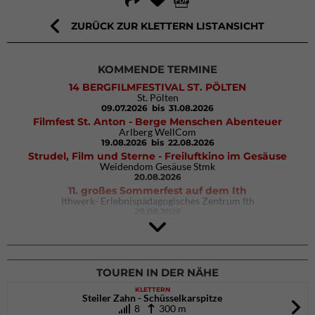
ZURÜCK ZUR KLETTERN LISTANSICHT
KOMMENDE TERMINE
14 BERGFILMFESTIVAL ST. PÖLTEN
St. Pölten
09.07.2026
bis 31.08.2026
Filmfest St. Anton - Berge Menschen Abenteuer
Arlberg WellCom
19.08.2026
bis 22.08.2026
Strudel, Film und Sterne - Freiluftkino im Gesäuse
Weidendom Gesäuse Stmk
20.08.2026
11. großes Sommerfest auf dem Ith
Ithwerk- Erlebnispädagogisches Zentrum Ith
29.08.2026
4Blocs KIDS 2026
DAV Kletter- & Boulderzentrum München Süd (Thalkirchen)
26.09.2026
TOUREN IN DER NÄHE
KLETTERN
Steiler Zahn - Schüsselkarspitze
8
300 m