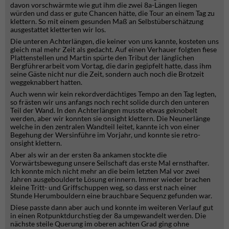
davon vorschwärmte wie gut ihm die zwei 8a-Längen liegen
würden und dass er gute Chancen hätte, die Tour an einem Tag zu
klettern. So mit einem gesunden Maß an Selbstüberschätzung
ausgestattet kletterten wir los.
Die unteren Achterlängen, die keiner von uns kannte, kosteten uns
gleich mal mehr Zeit als gedacht. Auf einen Verhauer folgten fiese
Plattenstellen und Martin spürte den Tribut der länglichen
Bergführerarbeit vom Vortag, die darin gegipfelt hatte, dass ihm
seine Gäste nicht nur die Zeit, sondern auch noch die Brotzeit
weggeknabbert hatten.
Auch wenn wir kein rekordverdächtiges Tempo an den Tag legten,
so frästen wir uns anfangs noch recht solide durch den unteren
Teil der Wand. In den Achterlängen musste etwas geknobelt
werden, aber wir konnten sie onsight klettern. Die Neunerlänge
welche in den zentralen Wandteil leitet, kannte ich von einer
Begehung der Wersinführe im Vorjahr, und konnte sie retro-
onsight klettern.
Aber als wir an der ersten 8a ankamen stockte die
Vorwärtsbewegung unsere Seilschaft das erste Mal ernsthafter.
Ich konnte mich nicht mehr an die beim letzten Mal vor zwei
Jahren ausgeboulderte Lösung erinnern. Immer wieder brachen
kleine Tritt- und Griffschuppen weg, so dass erst nach einer
Stunde Herumbouldern eine brauchbare Sequenz gefunden war.
Diese passte dann aber auch und konnte im weiteren Verlauf gut
in einen Rotpunktdurchstieg der 8a umgewandelt werden. Die
nächste steile Querung im oberen achten Grad ging ohne