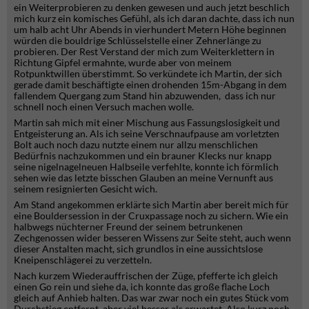
ein Weiterprobieren zu denken gewesen und auch jetzt beschlich
mich kurz ein komisches Gefühl, als ich daran dachte, dass ich nun
um halb acht Uhr Abends in vierhundert Metern Höhe beginnen
würden die bouldrige Schlüsselstelle einer Zehnerlänge zu
probieren. Der Rest Verstand der mich zum Weiterklettern in
Richtung Gipfel ermahnte, wurde aber von meinem
Rotpunktwillen überstimmt. So verkündete ich Martin, der sich
gerade damit beschäftigte einen drohenden 15m-Abgang in dem
fallendem Quergang zum Stand hin abzuwenden, dass ich nur
schnell noch einen Versuch machen wolle.
Martin sah mich mit einer Mischung aus Fassungslosigkeit und
Entgeisterung an. Als ich seine Verschnaufpause am vorletzten
Bolt auch noch dazu nutzte einem nur allzu menschlichen
Bedürfnis nachzukommen und ein brauner Klecks nur knapp
seine nigelnagelneuen Halbseile verfehlte, konnte ich förmlich
sehen wie das letzte bisschen Glauben an meine Vernunft aus
seinem resignierten Gesicht wich.
Am Stand angekommen erklärte sich Martin aber bereit mich für
eine Bouldersession in der Cruxpassage noch zu sichern. Wie ein
halbwegs nüchterner Freund der seinem betrunkenen
Zechgenossen wider besseren Wissens zur Seite steht, auch wenn
dieser Anstalten macht, sich grundlos in eine aussichtslose
Kneipenschlägerei zu verzetteln.
Nach kurzem Wiederauffrischen der Züge, pfefferte ich gleich
einen Go rein und siehe da, ich konnte das große flache Loch
gleich auf Anhieb halten. Das war zwar noch ein gutes Stück vom
Durchstieg entfernt, aber viel besser als erwartet. Also kurz noch