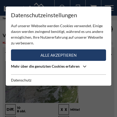
Datenschutzeinstellungen
Sollten Sie bereits ein Konto für unsere App haben, können Sie sich mit diesen Daten auch hier anmelden.
Touren
Klettern
Vogelfrei - Schüsselkarspitze
Auf unserer Webseite werden Cookies verwendet. Einige
davon werden zwingend benötigt, während es uns andere
VOGELFREI - SCHÜSSELKARSPITZE
ermöglichen, Ihre Nutzererfahrung auf unserer Webseite
zu verbessern.
KLETTERN
(1)
SCHWER
TOURENINFO
ALLE AKZEPTIEREN
Mehr über die genutzten Cookies erfahren
Datenschutz
10
Diff.
Mittel
8 obl.