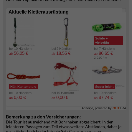
i
Aktuelle Kletterausrüstung
Solide +
vielseitig
bei 10 Händlern
bei 2 Händlern
bei 7 Händlern
56,95 €
18,55 €
86,69 €
ab
ab
ab
2.91€ / m
Hält Kantensturz
Super leicht
bei 10 Händlern
bei 10 Händlern
bei 10 Händlern
0,00 €
0,00 €
97,74 €
ab
ab
ab
Anzeige, powered by
OUT
TRA
Bemerkung zu den Versicherungen:
Die Tour ist ausreichend mit Bohrhaken abgesichert. In den
leichteren Passagen zum Teil etwas weitere Abständen, daher je
nach Sicherheitsbedürfnis ein Satz Cams zu erwägen