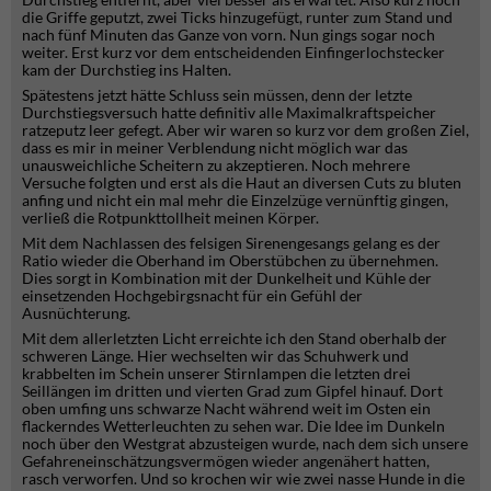
die Griffe geputzt, zwei Ticks hinzugefügt, runter zum Stand und
nach fünf Minuten das Ganze von vorn. Nun gings sogar noch
weiter. Erst kurz vor dem entscheidenden Einfingerlochstecker
kam der Durchstieg ins Halten.
Spätestens jetzt hätte Schluss sein müssen, denn der letzte
Durchstiegsversuch hatte definitiv alle Maximalkraftspeicher
ratzeputz leer gefegt. Aber wir waren so kurz vor dem großen Ziel,
dass es mir in meiner Verblendung nicht möglich war das
unausweichliche Scheitern zu akzeptieren. Noch mehrere
Versuche folgten und erst als die Haut an diversen Cuts zu bluten
anfing und nicht ein mal mehr die Einzelzüge vernünftig gingen,
verließ die Rotpunkttollheit meinen Körper.
Mit dem Nachlassen des felsigen Sirenengesangs gelang es der
Ratio wieder die Oberhand im Oberstübchen zu übernehmen.
Dies sorgt in Kombination mit der Dunkelheit und Kühle der
einsetzenden Hochgebirgsnacht für ein Gefühl der
Ausnüchterung.
Mit dem allerletzten Licht erreichte ich den Stand oberhalb der
schweren Länge. Hier wechselten wir das Schuhwerk und
krabbelten im Schein unserer Stirnlampen die letzten drei
Seillängen im dritten und vierten Grad zum Gipfel hinauf. Dort
oben umfing uns schwarze Nacht während weit im Osten ein
flackerndes Wetterleuchten zu sehen war. Die Idee im Dunkeln
noch über den Westgrat abzusteigen wurde, nach dem sich unsere
Gefahreneinschätzungsvermögen wieder angenähert hatten,
rasch verworfen. Und so krochen wir wie zwei nasse Hunde in die