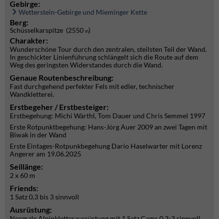
Gebirge:
Wetterstein-Gebirge und Mieminger Kette
Berg:
Schüsselkarspitze (2550
)
m
Charakter:
Wunderschöne Tour durch den zentralen, steilsten Teil der Wand.
In geschickter Linienführung schlängelt sich die Route auf dem
Weg des geringsten Widerstandes durch die Wand.
Genaue Routenbeschreibung:
Fast durchgehend perfekter Fels mit edler, technischer
Wandkletterei.
Erstbegeher / Erstbesteiger:
Erstbegehung: Michi Wärthl, Tom Dauer und Chris Semmel 1997
Erste Rotpunktbegehung: Hans-Jörg Auer 2009 an zwei Tagen mit
Biwak in der Wand
Erste Eintages-Rotpunkbegehung Dario Haselwarter mit Lorenz
Angerer am 19.06.2025
Seillänge:
2 x 60 m
Friends:
1 Satz 0,3 bis 3 sinnvoll
Ausrüstung:
Normale Alpinkletterausrüstung mit 1 Satz Cams 0,3-3 sinnvoll