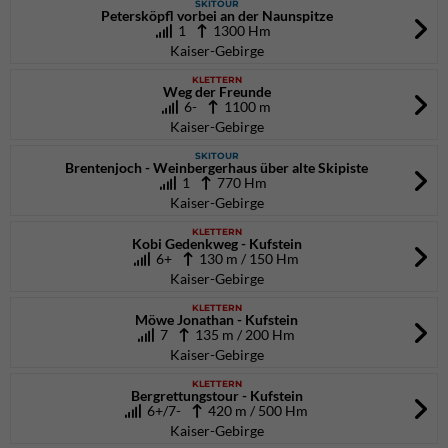
SKITOUR
Petersköpfl vorbei an der Naunspitze
1
1300 Hm
Kaiser-Gebirge
KLETTERN
Weg der Freunde
6-
1100 m
Kaiser-Gebirge
SKITOUR
Brentenjoch - Weinbergerhaus über alte Skipiste
1
770 Hm
Kaiser-Gebirge
KLETTERN
Kobi Gedenkweg - Kufstein
6+
130 m / 150 Hm
Kaiser-Gebirge
KLETTERN
Möwe Jonathan - Kufstein
7
135 m / 200 Hm
Kaiser-Gebirge
KLETTERN
Bergrettungstour - Kufstein
6+/7-
420 m / 500 Hm
Kaiser-Gebirge