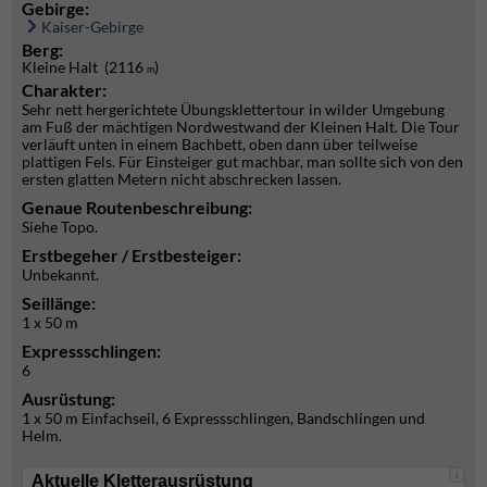
Gebirge:
Kaiser-Gebirge
Berg:
Kleine Halt (2116
)
m
Charakter:
Sehr nett hergerichtete Übungsklettertour in wilder Umgebung
am Fuß der mächtigen Nordwestwand der Kleinen Halt. Die Tour
verläuft unten in einem Bachbett, oben dann über teilweise
plattigen Fels. Für Einsteiger gut machbar, man sollte sich von den
ersten glatten Metern nicht abschrecken lassen.
Genaue Routenbeschreibung:
Siehe Topo.
Erstbegeher / Erstbesteiger:
Unbekannt.
Seillänge:
1 x 50 m
Expressschlingen:
6
Ausrüstung:
1 x 50 m Einfachseil, 6 Expressschlingen, Bandschlingen und
Helm.
i
Aktuelle Kletterausrüstung