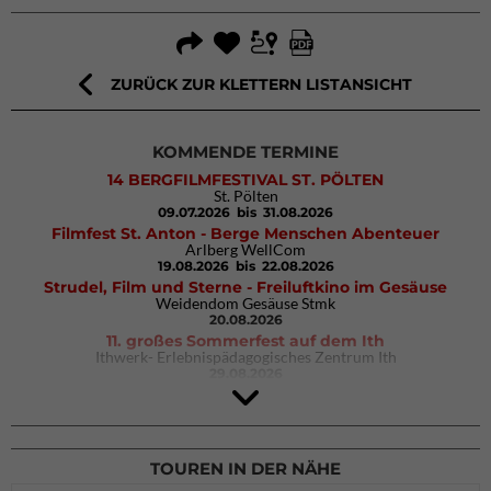
ZURÜCK ZUR KLETTERN LISTANSICHT
KOMMENDE TERMINE
14 BERGFILMFESTIVAL ST. PÖLTEN
St. Pölten
09.07.2026
bis 31.08.2026
Filmfest St. Anton - Berge Menschen Abenteuer
Arlberg WellCom
19.08.2026
bis 22.08.2026
Strudel, Film und Sterne - Freiluftkino im Gesäuse
Weidendom Gesäuse Stmk
20.08.2026
11. großes Sommerfest auf dem Ith
Ithwerk- Erlebnispädagogisches Zentrum Ith
29.08.2026
4Blocs KIDS 2026
DAV Kletter- & Boulderzentrum München Süd (Thalkirchen)
26.09.2026
TOUREN IN DER NÄHE