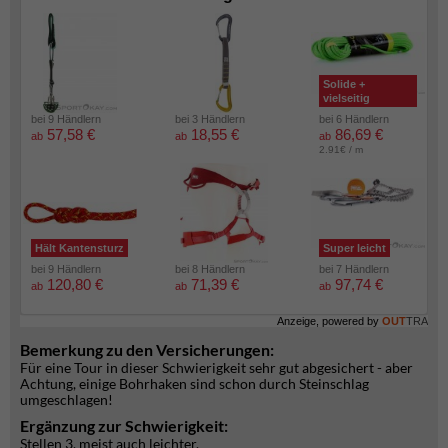
Solide +
vielseitig
bei 9 Händlern
bei 3 Händlern
bei 6 Händlern
57,58 €
18,55 €
86,69 €
ab
ab
ab
2.91€ / m
Hält Kantensturz
Super leicht
bei 9 Händlern
bei 8 Händlern
bei 7 Händlern
120,80 €
71,39 €
97,74 €
ab
ab
ab
Anzeige, powered by
OUT
TRA
Bemerkung zu den Versicherungen:
Für eine Tour in dieser Schwierigkeit sehr gut abgesichert - aber
Achtung, einige Bohrhaken sind schon durch Steinschlag
umgeschlagen!
Ergänzung zur Schwierigkeit:
Stellen 3, meist auch leichter.