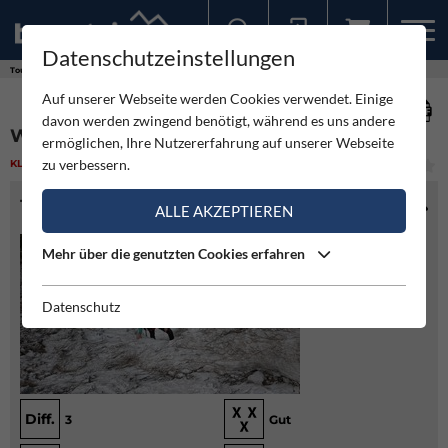
Datenschutzeinstellungen
Sollten Sie bereits ein Konto für unsere App haben, können Sie sich mit diesen Daten auch hier anmelden.
Touren
Klettern
Weiße Spur - Kleine Halt
Auf unserer Webseite werden Cookies verwendet. Einige
davon werden zwingend benötigt, während es uns andere
WEISSE SPUR - KLEINE HALT
ermöglichen, Ihre Nutzererfahrung auf unserer Webseite
zu verbessern.
KLETTERN
(3)
LEICHT
TOURENINFO
ALLE AKZEPTIEREN
Mehr über die genutzten Cookies erfahren
Datenschutz
Diff.
3
Gut