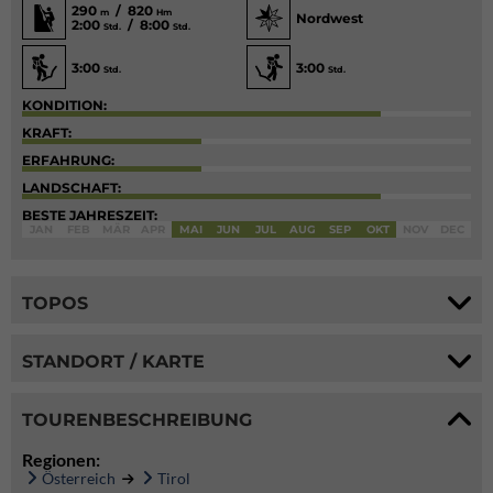
290
/ 820
m
Hm
Nordwest
2:00
/ 8:00
Std.
Std.
3:00
3:00
Std.
Std.
KONDITION:
KRAFT:
ERFAHRUNG:
LANDSCHAFT:
BESTE JAHRESZEIT:
JAN
FEB
MÄR
APR
MAI
JUN
JUL
AUG
SEP
OKT
NOV
DEC
TOPOS
STANDORT / KARTE
TOURENBESCHREIBUNG
Regionen:
Österreich
Tirol