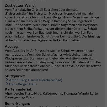
Zustieg zur Wand:
Vom Parkplatz im Ortsteil Sparchen über den sog.
„Kaiseraufstieg“ ins Kaisertal. Nach der Treppe folgt man der
guten Forststraße bis zum Hans-Berger-Haus. Vom Hans-Berger-
Haus auf dem markierten Weg in Richtung Scharlingerboden,
Rote Rinn Scharte. Nach einer Brücke folgt man dem Weg noch
bis zu einem Steilaufschwung, vor diesem aber über tlw. Schutt
nach links zum weißen Bachbett (man sieht den weißen Fels
schon links am Ende des Schuttfeldes beim Zustieg). Der Einstieg
ist bei Bohrhaken am Beginn des linken Bachbettes.
Abstieg:
Vom Ausstieg im Anfangs sehr steilen Schutt waagrecht nach
rechts queren. Wenn der Schutt flacher wird, steigt man auf
Pfadspuren (tlw. Steinmänner) neben der Aufstiegsroute ab.
Unten dann auf dem Zustiegsweg zurück nach Kufstein. Anm: Bei
Altschnee in der steilen oberen Rinne ist es evtl. besser die letzten
beiden Seillängen abzuseilen!
Stützpunkt:
Anton-Karg-Haus (Hinterbärenbad)
Hans-Berger-Haus
Kartenmaterial:
Alpenvereins Karte Nr. 8, Kaisergebirge Kompass Wanderkarten
Kaisergebirge WK 9
Bemerkungen: