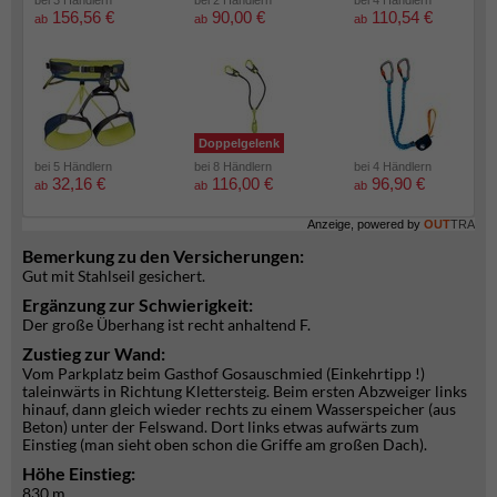
bei 3 Händlern
bei 2 Händlern
bei 4 Händlern
156,56 €
90,00 €
110,54 €
ab
ab
ab
Doppelgelenk
bei 5 Händlern
bei 8 Händlern
bei 4 Händlern
32,16 €
116,00 €
96,90 €
ab
ab
ab
Anzeige, powered by
OUT
TRA
Bemerkung zu den Versicherungen:
Gut mit Stahlseil gesichert.
Ergänzung zur Schwierigkeit:
Der große Überhang ist recht anhaltend F.
Zustieg zur Wand:
Vom Parkplatz beim Gasthof Gosauschmied (Einkehrtipp !)
taleinwärts in Richtung Klettersteig. Beim ersten Abzweiger links
hinauf, dann gleich wieder rechts zu einem Wasserspeicher (aus
Beton) unter der Felswand. Dort links etwas aufwärts zum
Einstieg (man sieht oben schon die Griffe am großen Dach).
Höhe Einstieg:
830 m