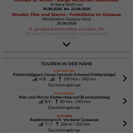
Filmfest St. Anton - Berge Menschen Abenteuer
Arlberg WellCom
19.08.2026
bis 22.08.2026
Strudel, Film und Sterne - Freiluftkino im Gesäuse
Weidendom Gesäuse Stmk
20.08.2026
11. großes Sommerfest auf dem Ith
Ithwerk- Erlebnispädagogisches Zentrum Ith
29.08.2026
4Blocs KIDS 2026
DAV Kletter- & Boulderzentrum München Süd (Thalkirchen)
26.09.2026
TOUREN IN DER NÄHE
KLETTERSTEIG
Klettersteigpark Gosau (vormals Schmied Klettersteige)
A/B
190 Hm / 340 Hm
Dachsteingebirge
KLETTERSTEIG
Max und Moritz Klettersteig und Brunnbachsteig
B/C
80 Hm / 240 Hm
Dachsteingebirge
KLETTERN
Radetzkymarsch- Vorderer Gosausee
7-/7
266 m / 310 Hm
Dachsteingebirge