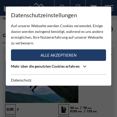
Datenschutzeinstellungen
Sollten Sie bereits ein Konto für unsere App haben, können Sie sich mit diesen Daten auch hier anmelden.
Touren
Klettersteig
Gosauschmied Hammer Klettersteig
Auf unserer Webseite werden Cookies verwendet. Einige
davon werden zwingend benötigt, während es uns andere
GOSAUSCHMIED HAMMER KLETTERSTEIG
ermöglichen, Ihre Nutzererfahrung auf unserer Webseite
zu verbessern.
KLETTERSTEIG
(3)
SCHWER
TOURENINFO
ALLE AKZEPTIEREN
Mehr über die genutzten Cookies erfahren
Datenschutz
50
/ 70
Hm
Hm
Diff.
F
0:30
/ 1:15
Min.
Std.