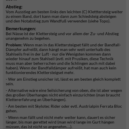
Abstieg:
Vom Ausstieg am besten links den leichten (C) Kletttersteig weiter
zu einem Band, dort kann man dann zum Schiedsteig absteigen
und den Notabstieg zum Wandfuß verwenden (siehe Topo).
Bemerkungen:
Bei Nässe ist der Klettersteig und vor allem der Zu- und Abstieg
unangenehm zu begehen.
Problem:
Wenn man in das Klettersteigset fällt und der Bandfall-
Dämpfer aufreißt, dann hängt man sehr weit unterhalb des
Stahlseils frei in der Luft - nur die Wenigsten kommen dann
wieder hinauf zum Stahlseil (evtl. mit Prusiken, diese Technik
muss man aber beherrschen und die Schlingen auch mit dabei
haben). Wenn der Bandfalldämper aufreißt, hat man auch kein
funktionierendes Klettersteigset mehr.
- Wer am Einstieg unsicher ist, lässt es am besten gleich komplett
sein.
- Alternative wäre eine Seilsicherung von oben, die ist aber wegen
des großen Überhanges nicht einfach einzurichten (man braucht
Klettererfahrung an Überhängen).
- Am besten mit Skylotec Rider oder evtl. Austrialpin Ferrata Bloc
gehen.
- Wenn man fällt und nicht mehr weiter kann, dauert es sicher
länger, bis man gerettet wird (man wird lange im Gurt hängen
müssen, das ist nicht so angenehm….).