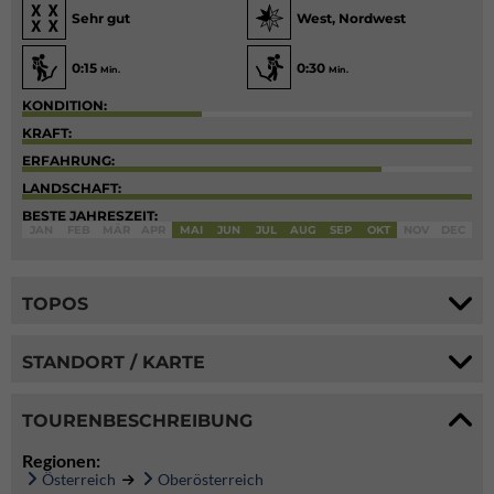
Sehr gut
West, Nordwest
0:15
0:30
Min.
Min.
KONDITION:
KRAFT:
ERFAHRUNG:
LANDSCHAFT:
BESTE JAHRESZEIT:
JAN
FEB
MÄR
APR
MAI
JUN
JUL
AUG
SEP
OKT
NOV
DEC
TOPOS
STANDORT / KARTE
TOURENBESCHREIBUNG
Regionen:
Österreich
Oberösterreich