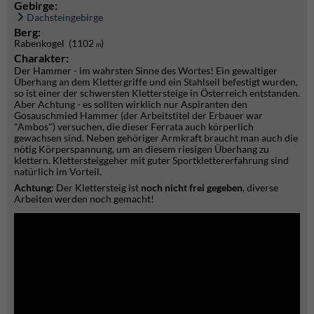
Gebirge:
Dachsteingebirge
Berg:
Rabenkogel (1102
)
m
Charakter:
Der Hammer - im wahrsten Sinne des Wortes! Ein gewaltiger
Überhang an dem Klettergriffe und ein Stahlseil befestigt wurden,
so ist einer der schwersten Klettersteige in Österreich entstanden.
Aber Achtung - es sollten wirklich nur Aspiranten den
Gosauschmied Hammer (der Arbeitstitel der Erbauer war
"Ambos") versuchen, die dieser Ferrata auch körperlich
gewachsen sind. Neben gehöriger Armkraft braucht man auch die
nötig Körperspannung, um an diesem riesigen Überhang zu
klettern. Klettersteiggeher mit guter Sportklettererfahrung sind
natürlich im Vorteil.
Achtung:
Der Klettersteig ist
noch nicht frei gegeben
, diverse
Arbeiten werden noch gemacht!