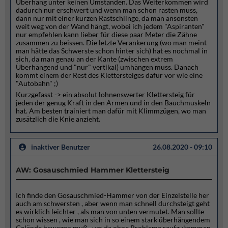
Überhang unter keinen Umständen. Das Weiterkommen wird
dadurch nur erschwert und wenn man schon rasten muss,
dann nur mit einer kurzen Rastschlinge, da man ansonsten
weit weg von der Wand hängt, wobei ich jedem "Aspiranten"
nur empfehlen kann lieber für diese paar Meter die Zähne
zusammen zu beissen. Die letzte Verankerung (wo man meint
man hätte das Schwerste schon hinter sich) hat es nochmal in
sich, da man genau an der Kante (zwischen extrem
Überhängend und "nur" vertikal) umhängen muss. Danach
kommt einem der Rest des Klettersteiges dafür vor wie eine
"Autobahn" ;)
Kurzgefasst -> ein absolut lohnenswerter Klettersteig für
jeden der genug Kraft in den Armen und in den Bauchmuskeln
hat. Am besten trainiert man dafür mit Klimmzügen, wo man
zusätzlich die Knie anzieht.
inaktiver Benutzer
26.08.2020 - 09:10
AW: Gosauschmied Hammer Klettersteig
Ich finde den Gosauschmied-Hammer von der Einzelstelle her
auch am schwersten , aber wenn man schnell durchsteigt geht
es wirklich leichter , als man von unten vermutet. Man sollte
schon wissen , wie man sich in so einem stark überhängendem
Gelände bewegen muß , um da ohne Probleme raufzukommen.