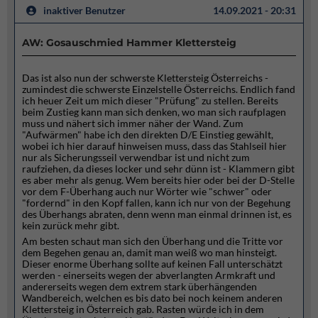
inaktiver Benutzer
14.09.2021 - 20:31
AW: Gosauschmied Hammer Klettersteig
Das ist also nun der schwerste Klettersteig Österreichs -
zumindest die schwerste Einzelstelle Österreichs. Endlich fand
ich heuer Zeit um mich dieser "Prüfung" zu stellen. Bereits
beim Zustieg kann man sich denken, wo man sich raufplagen
muss und nähert sich immer näher der Wand. Zum
"Aufwärmen" habe ich den direkten D/E Einstieg gewählt,
wobei ich hier darauf hinweisen muss, dass das Stahlseil hier
nur als Sicherungsseil verwendbar ist und nicht zum
raufziehen, da dieses locker und sehr dünn ist - Klammern gibt
es aber mehr als genug. Wem bereits hier oder bei der D-Stelle
vor dem F-Überhang auch nur Wörter wie "schwer" oder
"fordernd" in den Kopf fallen, kann ich nur von der Begehung
des Überhangs abraten, denn wenn man einmal drinnen ist, es
kein zurück mehr gibt.
Am besten schaut man sich den Überhang und die Tritte vor
dem Begehen genau an, damit man weiß wo man hinsteigt.
Dieser enorme Überhang sollte auf keinen Fall unterschätzt
werden - einerseits wegen der abverlangten Armkraft und
andererseits wegen dem extrem stark überhängenden
Wandbereich, welchen es bis dato bei noch keinem anderen
Klettersteig in Österreich gab. Rasten würde ich in dem