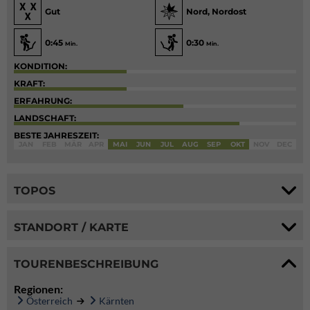
Gut
Nord, Nordost
0:45
0:30
Min.
Min.
KONDITION:
KRAFT:
ERFAHRUNG:
LANDSCHAFT:
BESTE JAHRESZEIT:
JAN
FEB
MÄR
APR
MAI
JUN
JUL
AUG
SEP
OKT
NOV
DEC
TOPOS
STANDORT / KARTE
TOURENBESCHREIBUNG
Regionen:
Österreich
Kärnten