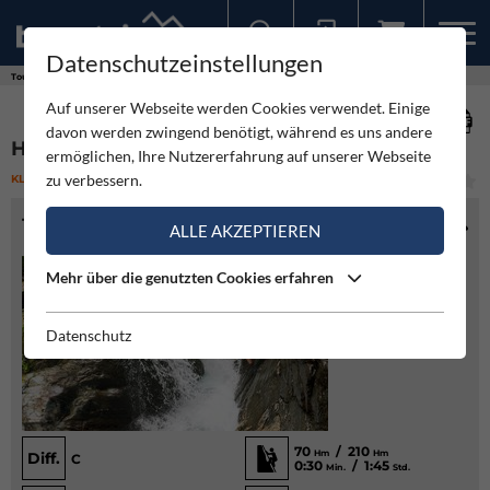
Datenschutzeinstellungen
Sollten Sie bereits ein Konto für unsere App haben, können Sie sich mit diesen Daten auch hier anmelden.
Touren
Klettersteig
Heilkraft Wasserfall Klettersteig
Auf unserer Webseite werden Cookies verwendet. Einige
davon werden zwingend benötigt, während es uns andere
HEILKRAFT WASSERFALL KLETTERSTEIG
ermöglichen, Ihre Nutzererfahrung auf unserer Webseite
zu verbessern.
KLETTERSTEIG
(1)
MITTEL
TOURENINFO
ALLE AKZEPTIEREN
Mehr über die genutzten Cookies erfahren
Datenschutz
70
/ 210
Hm
Hm
Diff.
C
0:30
/ 1:45
Min.
Std.