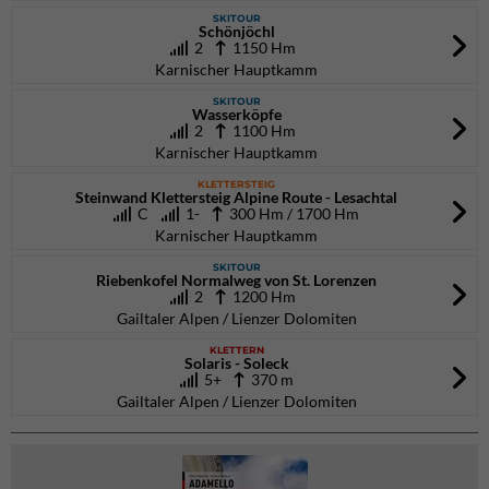
SKITOUR
Schönjöchl
2
1150 Hm
Karnischer Hauptkamm
SKITOUR
Wasserköpfe
2
1100 Hm
Karnischer Hauptkamm
KLETTERSTEIG
Steinwand Klettersteig Alpine Route - Lesachtal
C
1-
300 Hm / 1700 Hm
Karnischer Hauptkamm
SKITOUR
Riebenkofel Normalweg von St. Lorenzen
2
1200 Hm
Gailtaler Alpen / Lienzer Dolomiten
KLETTERN
Solaris - Soleck
5+
370 m
Gailtaler Alpen / Lienzer Dolomiten