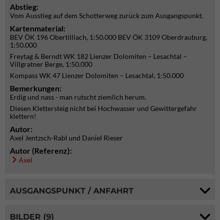
Abstieg:
Vom Ausstieg auf dem Schotterweg zurück zum Ausgangspunkt.
Kartenmaterial:
BEV ÖK 196 Obertilliach, 1:50.000 BEV ÖK 3109 Oberdrauburg,
1:50.000
Freytag & Berndt WK 182 Lienzer Dolomiten – Lesachtal –
Villgratner Berge, 1:50.000
Kompass WK 47 Lienzer Dolomiten – Lesachtal, 1:50.000
Bemerkungen:
Erdig und nass - man rutscht ziemlich herum.
Diesen Klettersteig nicht bei Hochwasser und Gewittergefahr
klettern!
Autor:
Axel Jentzsch-Rabl und Daniel Rieser
Autor (Referenz):
Axel
AUSGANGSPUNKT / ANFAHRT
BILDER (9)