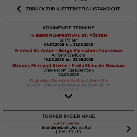
ZURÜCK ZUR KLETTERSTEIG LISTANSICHT
KOMMENDE TERMINE
14 BERGFILMFESTIVAL ST. PÖLTEN
St. Pölten
09.07.2026
bis 31.08.2026
Filmfest St. Anton - Berge Menschen Abenteuer
Arlberg WellCom
19.08.2026
bis 22.08.2026
Strudel, Film und Sterne - Freiluftkino im Gesäuse
Weidendom Gesäuse Stmk
20.08.2026
11. großes Sommerfest auf dem Ith
Ithwerk- Erlebnispädagogisches Zentrum Ith
29.08.2026
4Blocs KIDS 2026
DAV Kletter- & Boulderzentrum München Süd (Thalkirchen)
26.09.2026
TOUREN IN DER NÄHE
KLETTERGARTEN
Bouldergebiet Obergailtal
2 bis 10-/10