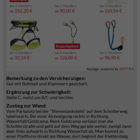
bei 4 Händlern
bei 2 Händlern
bei 4 Händlern
152,20 €
90,00 €
110,54 €
ab
ab
ab
Doppelgelenk
bei 4 Händlern
bei 8 Händlern
bei 4 Händlern
32,16 €
116,00 €
96,90 €
ab
ab
ab
Anzeige, powered by
OUT
TRA
Bemerkung zu den Versicherungen:
Gut mit Stahlseil und Klammern gesichert.
Ergänzung zur Schwierigkeit:
Stelle C, meist um B/C und leichter.
Zustieg zur Wand:
Vom Parkplatz bei der "Bienentankstelle" auf dem Schotterweg
taleinwärts. Bei einer Abzweigung rechts in Richtung
Wasserfall/Goldcamp. Beim Goldcamp verlässt man die
Schotterstraße und geht auf dem Weg gerade weiter, zweigt dann
aber links aufwärts in Richtung Wasserfall ab. Man kommt zu
einer Plattform direkt am Wasser, dort beginnt der Klettersteig.