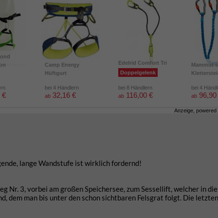
mond
Edelrid Comfort Tri
ion
Camp Energy
Mammut s
Doppelgelenk
Hüftgurt
Kletterste
ern
bei 4 Händlern
bei 8 Händlern
bei 4 Händ
 €
32,16 €
116,00 €
96,90
ab
ab
ab
Anzeige, powered
gende, lange Wandstufe ist wirklich fordernd!
g Nr. 3, vorbei am großen Speichersee, zum Sessellift, welcher in di
d, dem man bis unter den schon sichtbaren Felsgrat folgt. Die letzte