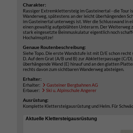
Charakter:
Rassiger Extremklettersteig im Gasteinertal - die Tour i
Wanderweg, spätestens an der leicht überhängenden Sch
im Gasteinertal unterwegs ist. Wer die Schlusswand in e
einen gewaltig aufgeblähten Unterarm. Der Weiterweg zu
stark eingesetzte Beinmuskulatur eigentlich noch schaffe
Hochalmspitze!
Genaue Routenbeschreibung:
Siehe Topo. Die erste Wandstufe ist mit D/E schon recht s
D. Auf dem Grat (A/B und B) zur Abkletterpassage (C/D),
überhängende Wand (E) hinauf und an den glatten Platten
rechts davon zum sichtbaren Wanderweg absteigen.
Erhalter:
Erhalter:
Gasteiner Bergbahnen AG
Erbauer:
Ski u. Alpinschule Angerer
Ausrüstung:
Komplette Klettersteigausrüstung und Helm. Für Schwäche
Aktuelle Klettersteigausrüstung