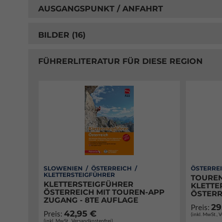
AUSGANGSPUNKT / ANFAHRT
BILDER (16)
FÜHRERLITERATUR FÜR DIESE REGION
SLOWENIEN / ÖSTERREICH /
ÖSTERREI
KLETTERSTEIGFÜHRER
TOUREN
KLETTERSTEIGFÜHRER
KLETTE
ÖSTERREICH MIT TOUREN-APP
ÖSTERR
ZUGANG - 8TE AUFLAGE
29
Preis:
42,95 €
Preis:
(inkl. MwSt., 
(inkl. MwSt., Versandkostenfrei)