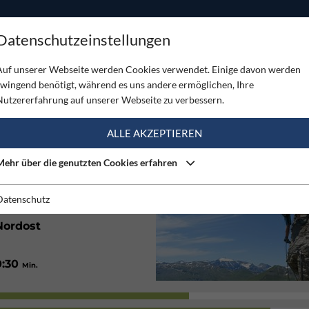
ODUKTE
TOUREN
SERVICE
SHOP
MAGAZINE
Datenschutzeinstellungen
tersteig
Auf unserer Webseite werden Cookies verwendet. Einige davon werden
zwingend benötigt, während es uns andere ermöglichen, Ihre
TEIG
Nutzererfahrung auf unserer Webseite zu verbessern.
(2)
ALLE AKZEPTIEREN
Mehr über die genutzten Cookies erfahren
200
/ 400
Hm
Hm
1:30
/ 2:30
Std.
Std.
Datenschutz
Nordost
0:30
Min.