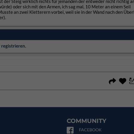
 der Steig wirklich nichts für jemanden der entweder nicht richtig a
ürde) oder sich mit den Armen, ich sag mal, 10 Meter an einem Seil
usste an zwei Kletterern vorbei, weil sie in der Wand nach den Übe
er).
r
registrieren
.
COMMUNITY
FACEBOOK