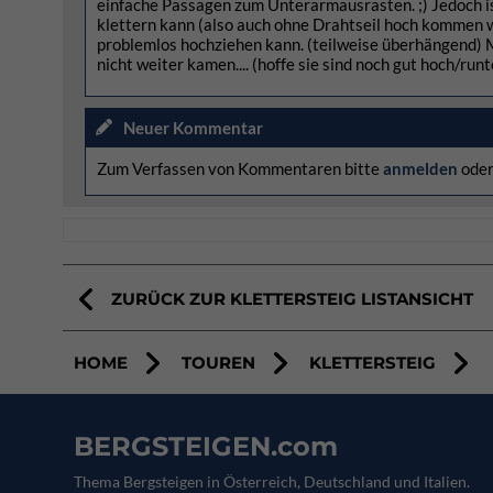
einfache Passagen zum Unterarmausrasten. ;) Jedoch ist
klettern kann (also auch ohne Drahtseil hoch kommen w
problemlos hochziehen kann. (teilweise überhängend) M
nicht weiter kamen.... (hoffe sie sind noch gut hoch/runt
Neuer Kommentar
Zum Verfassen von Kommentaren bitte
anmelden
ode
ZURÜCK ZUR KLETTERSTEIG LISTANSICHT
HOME
TOUREN
KLETTERSTEIG
BERGSTEIGEN.com
Thema Bergsteigen in Österreich, Deutschland und Italien.