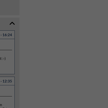
- 16:24
 :-)
- 12:35
ön