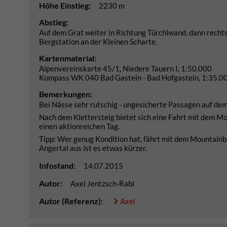
Höhe Einstieg:
2230 m
Abstieg:
Auf dem Grat weiter in Richtung Türchlwand, dann recht
Bergstation an der Kleinen Scharte.
Kartenmaterial:
Alpenvereinskarte 45/1, Niedere Tauern I, 1:50.000
Kompass WK 040 Bad Gastein - Bad Hofgastein, 1:35.0
Bemerkungen:
Bei Nässe sehr rutschig - ungesicherte Passagen auf de
Nach dem Klettersteig bietet sich eine Fahrt mit dem Mo
einen aktionreichen Tag.
Tipp: Wer genug Kondition hat, fährt mit dem Mountainb
Angertal aus ist es etwas kürzer.
Infostand:
14.07.2015
Autor:
Axel Jentzsch-Rabl
Autor (Referenz):
Axel