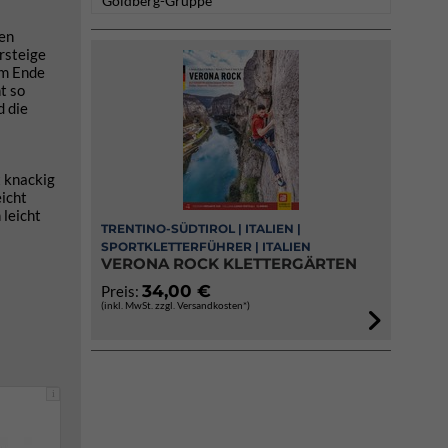
Goldberg-Gruppe
nen
rsteige
am Ende
t so
d die
t knackig
eicht
 leicht
TRENTINO-SÜDTIROL | ITALIEN |
SPORTKLETTERFÜHRER | ITALIEN
VERONA ROCK KLETTERGÄRTEN
34,00 €
Preis:
(inkl. MwSt. zzgl. Versandkosten*)
i