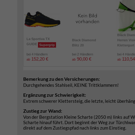
Black Dia
La Sportiva TX
Black Diamond
Herren Vis
GUIDE
Supergrip
Blitz 20
Klettergurt
bei 4 Händlern
bei 2 Händlern
bei 4 Händl
152,20 €
90,00 €
110,54
ab
ab
ab
Bemerkung zu den Versicherungen:
Durchgehendes Stahlseil, KEINE Trittklammern!
Ergänzung zur Schwierigkeit:
Extrem schwerer Klettersteig, die letzte, leicht überhän
Zustieg zur Wand:
Von der Bergstation Kleine Scharte (2050 m) links auf We
Scharte hinauf führt. Dort beginnt der Weg zur Türchlwan
direkt auf dem Zustiegspfad nach links zum Einstieg.