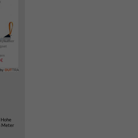
kywalker
igset
lern
 €
 by
OUT
TRA
e Hohe
n Meter