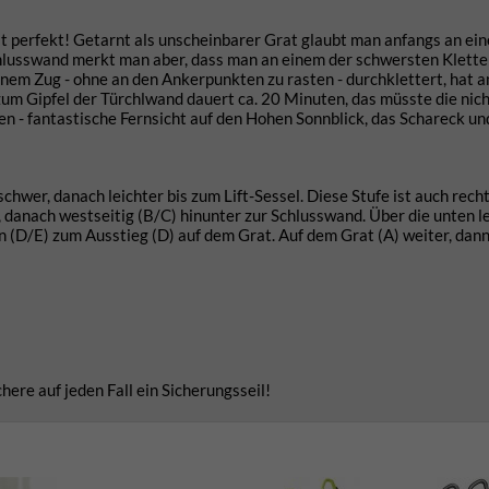
st perfekt! Getarnt als unscheinbarer Grat glaubt man anfangs an ei
lusswand merkt man aber, dass man an einem der schwersten Klette
inem Zug - ohne an den Ankerpunkten zu rasten - durchklettert, hat 
m Gipfel der Türchlwand dauert ca. 20 Minuten, das müsste die nich
n - fantastische Fernsicht auf den Hohen Sonnblick, das Schareck un
chwer, danach leichter bis zum Lift-Sessel. Diese Stufe ist auch rech
 danach westseitig (B/C) hinunter zur Schlusswand. Über die unten l
 (D/E) zum Ausstieg (D) auf dem Grat. Auf dem Grat (A) weiter, dann
re auf jeden Fall ein Sicherungsseil!