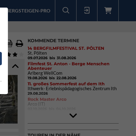
BERGSTEIGEN-PRO
Sollten Sie bereits ein Konto für unsere App haben, können Sie sich mit diesen Daten auch hier anmelden.
KOMMENDE TERMINE
14 BERGFILMFESTIVAL ST. PÖLTEN
St. Pölten
09.07.2026
bis 31.08.2026
Filmfest St. Anton - Berge Menschen
Abenteuer
Arlberg WellCom
19.08.2026
bis 22.08.2026
11. großes Sommerfest auf dem Ith
Ithwerk- Erlebnispädagogisches Zentrum Ith
29.08.2026
Rock Master Arco
Arco (IT)
02.10.2026
bis 04.10.2026
9. Eiskletter Festival Osttirol
Eisparkt Osttirol
08.01.2027
bis 10.01.2027
TOUREN IN DER NÄHE