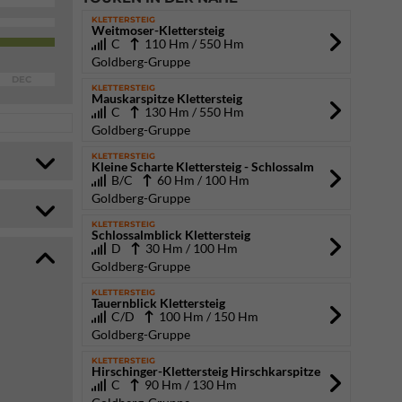
KLETTERSTEIG
Weitmoser-Klettersteig
C
110 Hm / 550 Hm
Goldberg-Gruppe
DEC
KLETTERSTEIG
Mauskarspitze Klettersteig
C
130 Hm / 550 Hm
Goldberg-Gruppe
KLETTERSTEIG
Kleine Scharte Klettersteig - Schlossalm
B/C
60 Hm / 100 Hm
Goldberg-Gruppe
KLETTERSTEIG
Schlossalmblick Klettersteig
D
30 Hm / 100 Hm
Goldberg-Gruppe
KLETTERSTEIG
Tauernblick Klettersteig
C/D
100 Hm / 150 Hm
Goldberg-Gruppe
KLETTERSTEIG
Hirschinger-Klettersteig Hirschkarspitze
C
90 Hm / 130 Hm