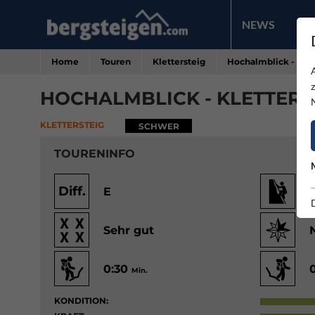
NEWS
PR
Home
Touren
Klettersteig
Hochalmblick - Klet
HOCHALMBLICK - KLETTERS
KLETTERSTEIG
SCHWER
TOURENINFO
Diff.
E
Sehr gut
0:30
Min.
KONDITION: