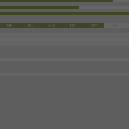
JUN
JUL
AUG
SEP
OKT
NOV