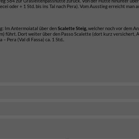
eg 584 zur Grasleitenpasshütte zurück. Von der Hütte hinunter über
Pecei oder + 1 Std. bis ins Tal nach Pera). Vom Ausstieg erreicht man a
g: Im Antermoiatal über den
Scalette Steig,
welcher noch vor dem A
führt. Dort weiter über den Passo Scalette (dort kurz versichert, 
 – Pera (Val di Fassa) ca. 1 Std..