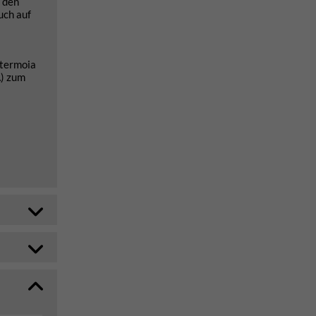
 den
uch auf
ntermoia
A) zum