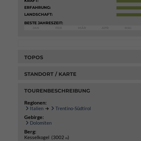
KRAFT:
ERFAHRUNG:
LANDSCHAFT:
BESTE JAHRESZEIT:
JAN
FEB
MÄR
APR
MAI
TOPOS
STANDORT / KARTE
TOURENBESCHREIBUNG
Regionen:
Italien
Trentino-Südtirol
Gebirge:
Dolomiten
Berg:
Kesselkogel (3002
)
m