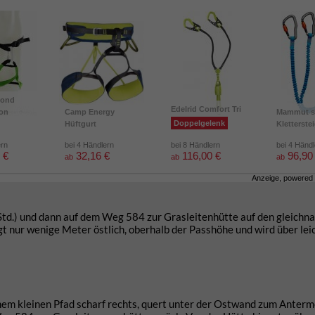
mond
Edelrid Comfort Tri
ion
Camp Energy
Mammut s
Doppelgelenk
Hüftgurt
Kletterste
ern
bei 4 Händlern
bei 8 Händlern
bei 4 Händ
 €
32,16 €
116,00 €
96,90
ab
ab
ab
Anzeige, powered
 Std.) und dann auf dem Weg 584 zur Grasleitenhütte auf den gleichn
gt nur wenige Meter östlich, oberhalb der Passhöhe und wird über lei
einem kleinen Pfad scharf rechts, quert unter der Ostwand zum Anterm