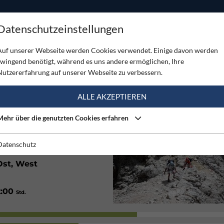
ODUKTE
TOUREN
SERVICE
SHOP
MAGAZINE
Datenschutzeinstellungen
hreitung
Auf unserer Webseite werden Cookies verwendet. Einige davon werden
zwingend benötigt, während es uns andere ermöglichen, Ihre
TUNG
Nutzererfahrung auf unserer Webseite zu verbessern.
(7)
ALLE AKZEPTIEREN
Mehr über die genutzten Cookies erfahren
350
/ 1180
Hm
Hm
2:30
/ 7:00
Std.
Std.
Datenschutz
Ost, West
2:00
Std.