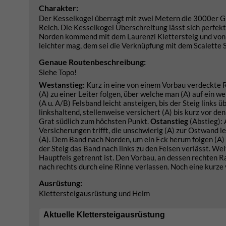
Charakter:
Der Kesselkogel überragt mit zwei Metern die 3000er Gr
Reich. Die Kesselkogel Überschreitung lässt sich perfek
Norden kommend mit dem Laurenzi Klettersteig und von
leichter mag, dem sei die Verknüpfung mit dem Scalette S
Genaue Routenbeschreibung:
Siehe Topo!
Westanstieg:
Kurz in eine von einem Vorbau verdeckte R
(A) zu einer Leiter folgen, über welche man (A) auf ein 
(A u. A/B) Felsband leicht ansteigen, bis der Steig links
linkshaltend, stellenweise versichert (A) bis kurz vor de
Grat südlich zum höchsten Punkt.
Ostanstieg
(Abstieg): 
Versicherungen trifft, die unschwierig (A) zur Ostwand l
(A). Dem Band nach Norden, um ein Eck herum folgen (A)
der Steig das Band nach links zu den Felsen verlässt. We
Hauptfels getrennt ist. Den Vorbau, an dessen rechten R
nach rechts durch eine Rinne verlassen. Noch eine kurze
Ausrüstung:
Klettersteigausrüstung und Helm
Aktuelle Klettersteigausrüstung