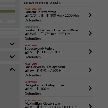
TOUREN IN DER NÄHE
KLETTERSTEIG
Laurenzi Klettersteig
C/D
300 Hm / 1200 Hm
Dolomiten
DEC
EISKLETTERN
L’onda di Hokusai – Hokusai’s Wave
WI5+
750 m / 1100 Hm
Dolomiten
KLETTERN
Südostwand-Fedele
5+
500 m / 370 Hm
Dolomiten
KLETTERN
Dos Cervezas - Delagoturm
6+
470 m / 500 Hm
Dolomiten
KLETTERN
Delagokante - Delagoturm
4+
100 m
Dolomiten
KLETTERSTEIG
Maximilian Klettersteig
B
1
300 Hm / 1000 Hm