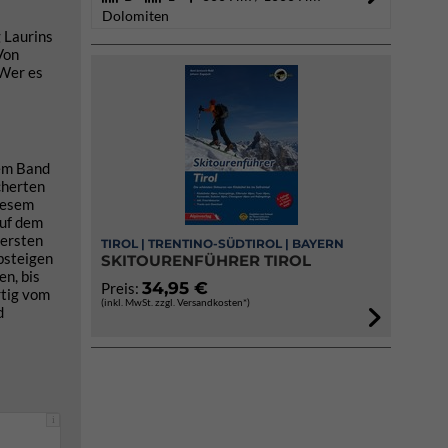
Dolomiten
 Laurins
Von
 Wer es
Dem Band
cherten
Diesem
auf dem
 ersten
TIROL | TRENTINO-SÜDTIROL | BAYERN
absteigen
SKITOURENFÜHRER TIROL
n, bis
34,95 €
Preis:
rtig vom
(inkl. MwSt. zzgl. Versandkosten*)
d
i