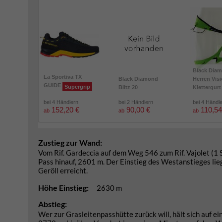
Black Dia
La Sportiva TX
Black Diamond
Herren Vis
GUIDE
Supergrip
Blitz 20
Klettergurt
bei 4 Händlern
bei 2 Händlern
bei 4 Händl
152,20 €
90,00 €
110,54
ab
ab
ab
Zustieg zur Wand:
Vom Rif. Gardeccia auf dem Weg 546 zum Rif. Vajolet (1
Pass hinauf, 2601 m. Der Einstieg des Westanstieges lie
Geröll erreicht.
Höhe Einstieg:
2630 m
Abstieg:
Wer zur Grasleitenpasshütte zurück will, hält sich auf 