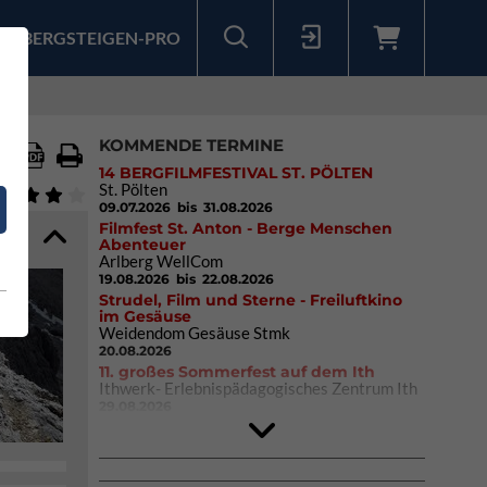
BERGSTEIGEN-PRO
Sollten Sie bereits ein Konto für unsere App haben, können Sie sich mit diesen Daten auch hier anmelden.
KOMMENDE TERMINE
14 BERGFILMFESTIVAL ST. PÖLTEN
St. Pölten
09.07.2026
bis 31.08.2026
Filmfest St. Anton - Berge Menschen
Abenteuer
Arlberg WellCom
19.08.2026
bis 22.08.2026
Strudel, Film und Sterne - Freiluftkino
im Gesäuse
Weidendom Gesäuse Stmk
20.08.2026
11. großes Sommerfest auf dem Ith
Ithwerk- Erlebnispädagogisches Zentrum Ith
29.08.2026
4Blocs KIDS 2026
DAV Kletter- & Boulderzentrum München
Süd (Thalkirchen)
26.09.2026