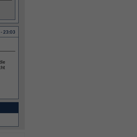
- 23:03
die
cht