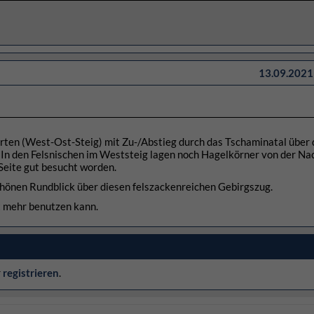
13.09.2021 
ten (West-Ost-Steig) mit Zu-/Abstieg durch das Tschaminatal über 
 In den Felsnischen im Weststeig lagen noch Hagelkörner von der Na
Seite gut besucht worden.
önen Rundblick über diesen felszackenreichen Gebirgszug.
t mehr benutzen kann.
r
registrieren
.