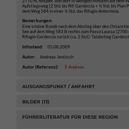
2770 m, hinüber. Von dort in wenigen Minuten auf dem W
Aufstiegsweg (2 Std. bis Rif. Gardeccia + ½ Std. bis Pian 
dem Weg 584 in einer ½ Std. das Rifugio Antermoia.
Bemerkungen:
Eine schöne Runde nach dem Abstieg über den Ostanstie
See auf dem Weg 583 B rechts zum Passo Laussa (2700 m) 
Rifugio Gardeccia zurück (ca. 2 Std.). Talabstieg Gardeccia
Infostand:
05.08.2009
Autor:
Andreas Jentzsch
Autor (Referenz):
Andreas
AUSGANGSPUNKT / ANFAHRT
BILDER (13)
FÜHRERLITERATUR FÜR DIESE REGION