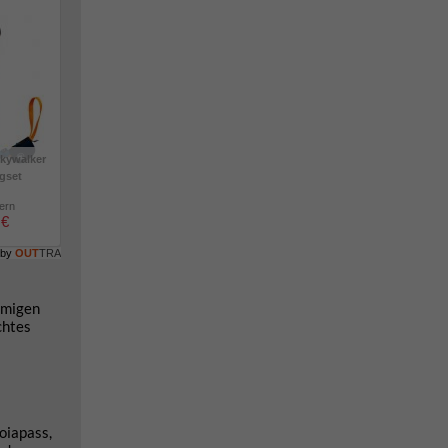
kywalker
igset
lern
 €
 by
OUT
TRA
amigen
chtes
oiapass,