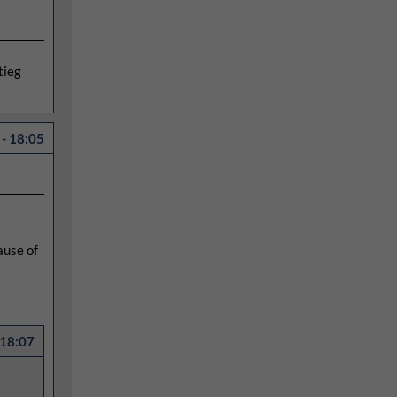
tieg
- 18:05
ause of
 18:07