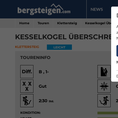
NEWS
PR
Home
Touren
Klettersteig
Kesselkogel Übersc
KESSELKOGEL ÜBERSCHREI
KLETTERSTEIG
LEICHT
TOURENINFO
Diff.
B , 1-
Gut
2:30
Std.
KONDITION: