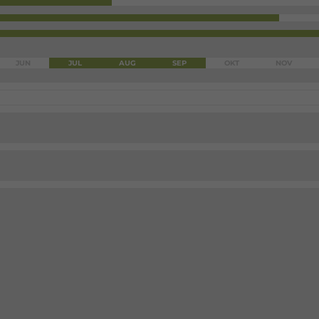
JUN
JUL
AUG
SEP
OKT
NOV