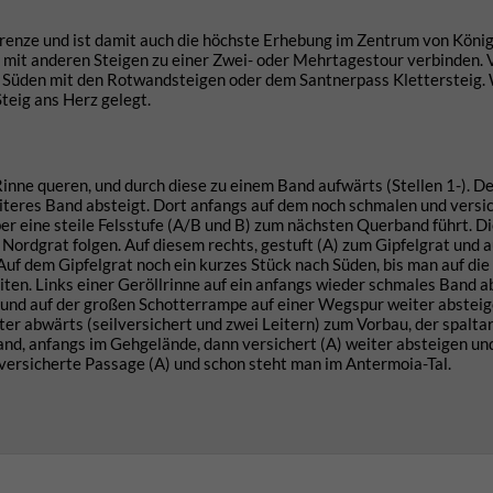
enze und ist damit auch die höchste Erhebung im Zentrum von König
t mit anderen Steigen zu einer Zwei- oder Mehrtagestour verbinden. 
 Süden mit den Rotwandsteigen oder dem Santnerpass Klettersteig.
teig ans Herz gelegt.
inne queren, und durch diese zu einem Band aufwärts (Stellen 1-). 
weiteres Band absteigt. Dort anfangs auf dem noch schmalen und versi
 über eine steile Felsstufe (A/B und B) zum nächsten Querband führt. 
n Nordgrat folgen. Auf diesem rechts, gestuft (A) zum Gipfelgrat und 
Auf dem Gipfelgrat noch ein kurzes Stück nach Süden, bis man auf die
eiten. Links einer Geröllrinne auf ein anfangs wieder schmales Band 
 und auf der großen Schotterrampe auf einer Wegspur weiter absteige
iter abwärts (seilversichert und zwei Leitern) zum Vorbau, der spalta
and, anfangs im Gehgelände, dann versichert (A) weiter absteigen un
 versicherte Passage (A) und schon steht man im Antermoia-Tal.