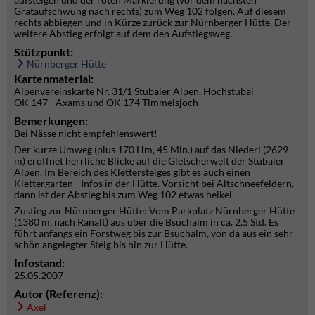
Grataufschwung nach rechts) zum Weg 102 folgen. Auf diesem
rechts abbiegen und in Kürze zurück zur Nürnberger Hütte. Der
weitere Abstieg erfolgt auf dem den Aufstiegsweg.
Stützpunkt:
Nürnberger Hütte
Kartenmaterial:
Alpenvereinskarte Nr. 31/1 Stubaier Alpen, Hochstubai
ÖK 147 - Axams und ÖK 174 Timmelsjoch
Bemerkungen:
Bei Nässe nicht empfehlenswert!
Der kurze Umweg (plus 170 Hm, 45 Min.) auf das Niederl (2629
m) eröffnet herrliche Blicke auf die Gletscherwelt der Stubaier
Alpen. Im Bereich des Klettersteiges gibt es auch einen
Klettergarten - Infos in der Hütte. Vorsicht bei Altschneefeldern,
dann ist der Abstieg bis zum Weg 102 etwas heikel.
Zustieg zur Nürnberger Hütte: Vom Parkplatz Nürnberger Hütte
(1380 m, nach Ranalt) aus über die Bsuchalm in ca. 2,5 Std. Es
führt anfangs ein Forstweg bis zur Bsuchalm, von da aus ein sehr
schön angelegter Steig bis hin zur Hütte.
Infostand:
25.05.2007
Autor (Referenz):
Axel