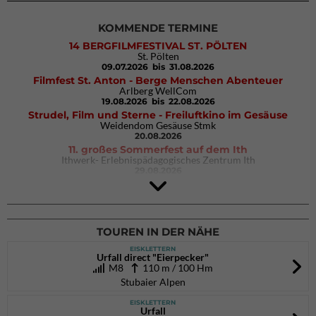
KOMMENDE TERMINE
14 BERGFILMFESTIVAL ST. PÖLTEN
St. Pölten
09.07.2026
bis 31.08.2026
Filmfest St. Anton - Berge Menschen Abenteuer
Arlberg WellCom
19.08.2026
bis 22.08.2026
Strudel, Film und Sterne - Freiluftkino im Gesäuse
Weidendom Gesäuse Stmk
20.08.2026
11. großes Sommerfest auf dem Ith
Ithwerk- Erlebnispädagogisches Zentrum Ith
29.08.2026
4Blocs KIDS 2026
DAV Kletter- & Boulderzentrum München Süd (Thalkirchen)
26.09.2026
TOUREN IN DER NÄHE
EISKLETTERN
Urfall direct "Eierpecker"
M8
110 m / 100 Hm
Stubaier Alpen
EISKLETTERN
Urfall