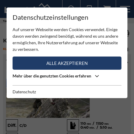
Datenschutzeinstellungen
Sollten Sie bereits ein Konto für unsere App haben, können Sie sich mit diesen Daten auch hier anmelden.
Touren
Klettersteig
Klettersteig Nürnberger Hütte
Auf unserer Webseite werden Cookies verwendet. Einige
davon werden zwingend benötigt, während es uns andere
KLETTERSTEIG NÜRNBERGER HÜTTE
ermöglichen, Ihre Nutzererfahrung auf unserer Webseite
zu verbessern.
KLETTERSTEIG
(2)
MITTEL
TOURENINFO
ALLE AKZEPTIEREN
Mehr über die genutzten Cookies erfahren
Datenschutz
110
/ 1150
Hm
Hm
Diff.
C/D
0:40
/ 5:10
Min.
Std.