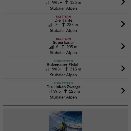
WI5+
125 m
Stubaier Alpen
KLETTERN
Die Kante
7-
235 m
Stubaier Alpen
KLETTERN
Superkanal
6
205 m
Stubaier Alpen
EISKLETTERN
Sulzenauer Eisfall
WI3+
315 m
Stubaier Alpen
EISKLETTERN
Die Linken Zwerge
WI5
125 m
Stubaier Alpen