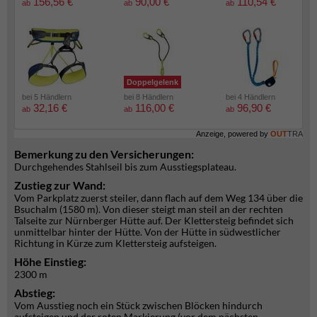
156,56 €
90,00 €
110,54 €
ab
ab
ab
Doppelgelenk
bei 5 Händlern
bei 8 Händlern
bei 4 Händlern
32,16 €
116,00 €
96,90 €
ab
ab
ab
Anzeige, powered by
OUT
TRA
Bemerkung zu den Versicherungen:
Durchgehendes Stahlseil bis zum Ausstiegsplateau.
Zustieg zur Wand:
Vom Parkplatz zuerst steiler, dann flach auf dem Weg 134 über die
Bsuchalm (1580 m). Von dieser steigt man steil an der rechten
Talseite zur Nürnberger Hütte auf. Der Klettersteig befindet sich
unmittelbar hinter der Hütte. Von der Hütte in südwestlicher
Richtung in Kürze zum Klettersteig aufsteigen.
Höhe Einstieg:
2300 m
Abstieg:
Vom Ausstieg noch ein Stück zwischen Blöcken hindurch
aufsteigen und der roten Markierung (vor dem nächsten