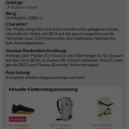
Gebirge:
Stubaier Alpen
Berg:
Urfallspitze (2805
)
m
Charakter:
Der Klettersteig führt auf einen wunderschön gelegenen Felsen,
oberhalb der Hütte, mit Blick auf das ganze Langental und die
Hüttenterrasse. 110 Höhenmeter, durchgehendes Stahlseil bis
zum Ausstiegsplateau.
Genaue Routenbeschreibung:
Anfangs über Platten (C) hinauf zu den Überhängen (C/D). Danach
auf dem Grat (B) bis zu Zacken (B). Danach entweder links (C) oder
gerade (B/C) zum Plateau (Ende der Versicherungen).
Ausrüstung:
Komplette Klettersteigausrüstung und Helm
i
Aktuelle Klettersteigausrüstung
Supergrip
bei 3 Händlern
bei 2 Händlern
bei 4 Händlern