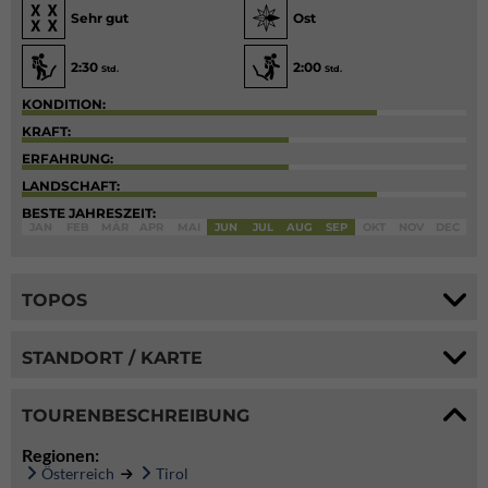
Sehr gut
Ost
2:30
2:00
Std.
Std.
KONDITION:
KRAFT:
ERFAHRUNG:
LANDSCHAFT:
BESTE JAHRESZEIT:
JAN
FEB
MÄR
APR
MAI
JUN
JUL
AUG
SEP
OKT
NOV
DEC
TOPOS
STANDORT / KARTE
TOURENBESCHREIBUNG
Regionen:
Österreich
Tirol