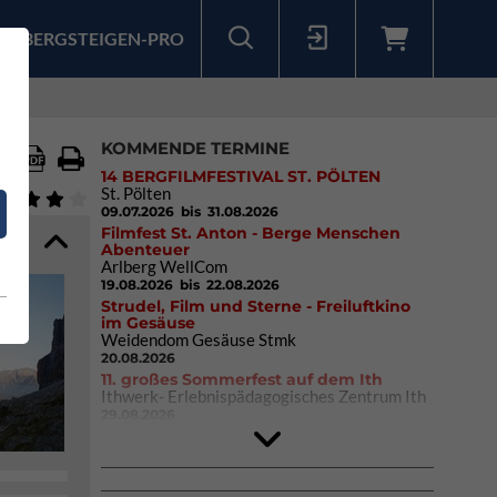
BERGSTEIGEN-PRO
Sollten Sie bereits ein Konto für unsere App haben, können Sie sich mit diesen Daten auch hier anmelden.
KOMMENDE TERMINE
14 BERGFILMFESTIVAL ST. PÖLTEN
St. Pölten
09.07.2026
bis 31.08.2026
Filmfest St. Anton - Berge Menschen
Abenteuer
Arlberg WellCom
19.08.2026
bis 22.08.2026
Strudel, Film und Sterne - Freiluftkino
im Gesäuse
Weidendom Gesäuse Stmk
20.08.2026
11. großes Sommerfest auf dem Ith
Ithwerk- Erlebnispädagogisches Zentrum Ith
29.08.2026
4Blocs KIDS 2026
DAV Kletter- & Boulderzentrum München
Süd (Thalkirchen)
26.09.2026