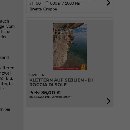
50°
800 m / 1000 Hm
Brenta-Gruppe
 auch
egel vom
rliche
eine
 Band
weiteren
r zwei
SIZILIEN
d (B u.
KLETTERN AUF SIZILIEN - DI
ter, bis
ROCCIA DI SOLE
ie
35,00 €
Preis:
(inkl. MwSt. zzgl. Versandkosten*)
nn bei