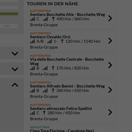
TOUREN IN DER NÄHE
KLETTERSTEIG
Sentiero Bocchette Alte - Bocchette Weg
C
490 Hm / 860 Hm
Brenta-Gruppe
DEC
KLETTERSTEIG
Sentiero Osvaldo Orsi
A/B
1-
120 Hm / 1140 Hm
Brenta-Gruppe
KLETTERSTEIG
Via delle Bocchette Centrale - Bocchette
Weg
B
170 Hm / 820 Hm
Brenta-Gruppe
KLETTERSTEIG
Sentiero Alfredo Benini - Bocchette Weg
B
360 Hm / 650 Hm
Brenta-Gruppe
KLETTERSTEIG
Sentiero attrezzato Felice Spellini
C
280 Hm / 450 Hm
Brenta-Gruppe
EISKLETTERN
Cima Tosa Eisrinne - Canalone Neri