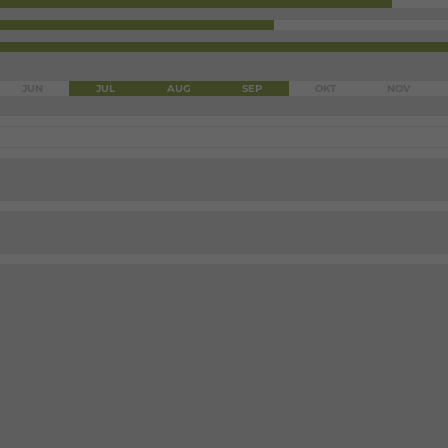
JUN
JUL
AUG
SEP
OKT
NOV