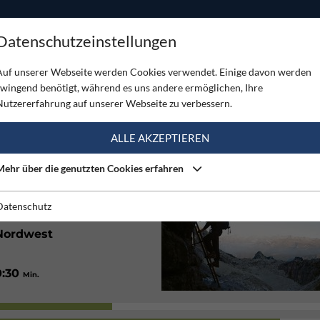
ODUKTE
TOUREN
SERVICE
SHOP
MAGAZINE
Datenschutzeinstellungen
Auf unserer Webseite werden Cookies verwendet. Einige davon werden
zwingend benötigt, während es uns andere ermöglichen, Ihre
Nutzererfahrung auf unserer Webseite zu verbessern.
(1)
ALLE AKZEPTIEREN
Mehr über die genutzten Cookies erfahren
160
/ 300
Hm
Hm
2:00
/ 2:50
Std.
Std.
Datenschutz
Nordwest
0:30
Min.