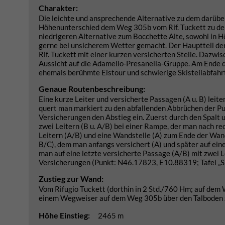
Charakter:
Die leichte und ansprechende Alternative zu dem darübe
Höhenunterschied dem Weg 305b vom Rif. Tuckett zu den 
niedrigeren Alternative zum Bocchette Alte, sowohl in 
gerne bei unsicherem Wetter gemacht. Der Hauptteil der 
Rif. Tuckett mit einer kurzen versicherten Stelle. Dazwi
Aussicht auf die Adamello-Presanella-Gruppe. Am Ende de
ehemals berühmte Eistour und schwierige Skisteilabfahr
Genaue Routenbeschreibung:
Eine kurze Leiter und versicherte Passagen (A u. B) lei
quert man markiert zu den abfallenden Abbrüchen der Pun
Versicherungen den Abstieg ein. Zuerst durch den Spalt u
zwei Leitern (B u. A/B) bei einer Rampe, der man nach re
Leitern (A/B) und eine Wandstelle (A) zum Ende der Wand 
B/C), dem man anfangs versichert (A) und später auf ein
man auf eine letzte versicherte Passage (A/B) mit zwei L
Versicherungen (Punkt: N46.17823, E10.88319; Tafel „S.
Zustieg zur Wand:
Vom Rifugio Tuckett (dorthin in 2 Std./760 Hm; auf dem
einem Wegweiser auf dem Weg 305b über den Talboden zu
Höhe Einstieg:
2465 m