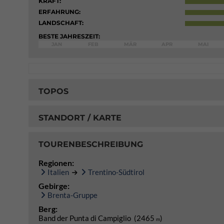
KRAFT:
ERFAHRUNG:
LANDSCHAFT:
BESTE JAHRESZEIT:
JAN
FEB
MÄR
APR
MAI
TOPOS
STANDORT / KARTE
TOURENBESCHREIBUNG
Regionen:
Italien
Trentino-Südtirol
Gebirge:
Brenta-Gruppe
Berg:
Band der Punta di Campiglio (2465
)
m