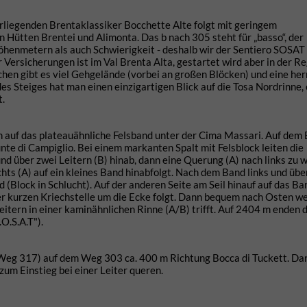
rliegenden Brentaklassiker Bocchette Alte folgt mit geringem
Hütten Brentei und Alimonta. Das b nach 305 steht für „basso“, der
Höhenmetern als auch Schwierigkeit - deshalb wir der Sentiero SOSAT
Versicherungen ist im Val Brenta Alta, gestartet wird aber in der R
schen gibt es viel Gehgelände (vorbei an großen Blöcken) und eine her
s Steiges hat man einen einzigartigen Blick auf die Tosa Nordrinne, 
t.
ten auf das plateauähnliche Felsband unter der Cima Massari. Auf dem
te di Campiglio. Bei einem markanten Spalt mit Felsblock leiten die
nd über zwei Leitern (B) hinab, dann eine Querung (A) nach links zu 
chts (A) auf ein kleines Band hinabfolgt. Nach dem Band links und übe
(Block in Schlucht). Auf der anderen Seite am Seil hinauf auf das Ban
er kurzen Kriechstelle um die Ecke folgt. Dann bequem nach Osten wei
eitern in einer kaminähnlichen Rinne (A/B) trifft. Auf 2404 m enden d
O.S.A.T").
 Weg 317) auf dem Weg 303 ca. 400 m Richtung Bocca di Tuckett. Da
m Einstieg bei einer Leiter queren.